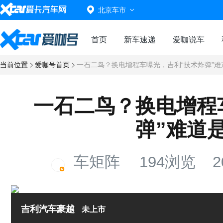
北京车市
首页
新车速递
爱咖说车
当前位置
爱咖号首页
一石二鸟？换电增程车曝光，吉利“技术炸弹”难
一石二鸟？换电增程
弹”难道
车矩阵
194浏览
20
吉利汽车豪越
未上市