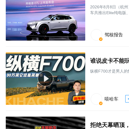
2026年8月8日（杭
车共推出Elite纯电
驾核报告
谁说皮卡不能玩
纵横F700才是男人
嘻哈车