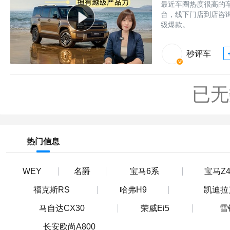
最近车圈热度很高的车
台，线下门店到店咨
级爆款。
秒评车
已无
热门信息
WEY
名爵
宝马6系
宝马Z
福克斯RS
哈弗H9
凯迪拉
马自达CX30
荣威Ei5
雪
长安欧尚A800