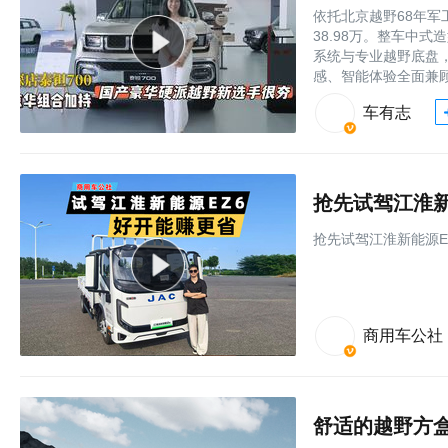
依托北京越野68年军
38.98万。整车中
系统与专业越野底盘
感、智能体验全面兼
车有志
抢先试驾江淮新
抢先试驾江淮新能源E
商用车公社
舒适的越野方盒