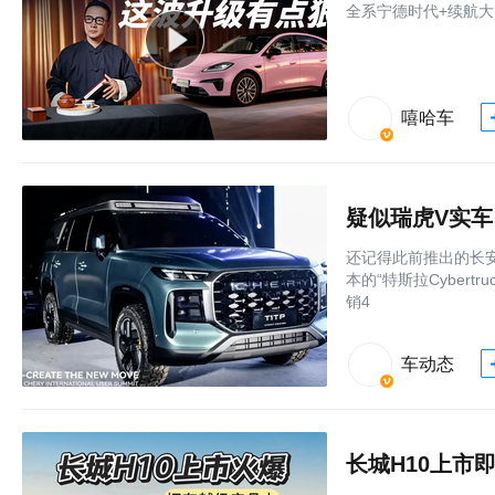
全系宁德时代+续航大
嘻哈车
疑似瑞虎V实车
还记得此前推出的长安
本的“特斯拉Cyber
销4
车动态
长城H10上市