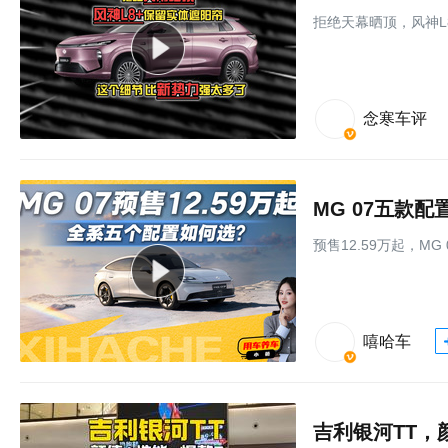
拒绝天幕晒顶，风神L
念寒车评
MG 07五款
预售12.59万起，M
嘻哈车
吉利银河TT，