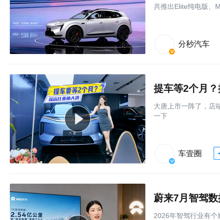
共推出Elite纯电版
分秒汽车
提车等2个月
大唐上市一阵了，店
一下
车壹圈
蔚来7月智驾数
2026年智驾行业有