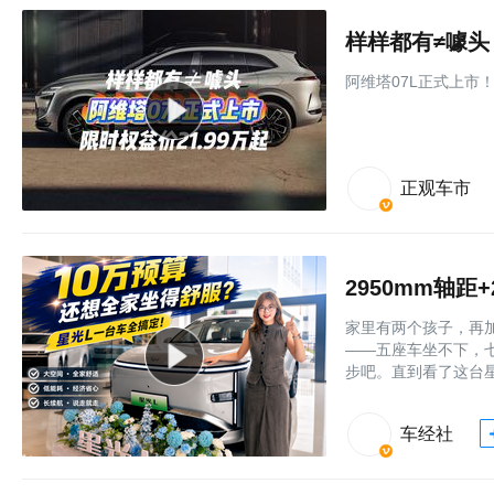
样样都有≠噱头
阿维塔07L正式上市！
正观车市
家里有两个孩子，再
——五座车坐不下，七
步吧。直到看了这台星
车经社