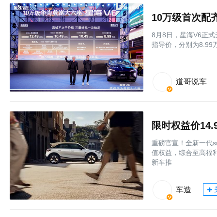
8月8日，星海V6正式
指导价，分别为8.99
道哥说车
限时权益价14.
重磅官宣！全新一代s
值权益，综合至高福利
新车推
车造