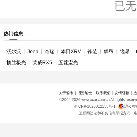
已无
热门信息
沃尔沃
Jeep
奇瑞
本田XRV
锋范
辉昂
锐界
揽胜极光
荣威RX5
五菱宏光
关于爱卡
|
招贤纳士
|
联系我们
|
友情链接
|
选
©2002-
2026
www.xcar.com.cn All right
沪ICP备2026012155号-1
沪公网安
互联网违法和不良信息举报方式：电话：021-