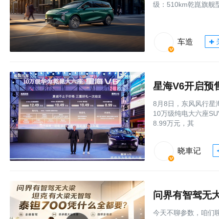
级：510km乾崑旗舰型
车造
星海V6开启预售
8月8日，东风风行星
10万级纯电大六座S
8.99万元，其
晓車记
今天不聊参数，咱们