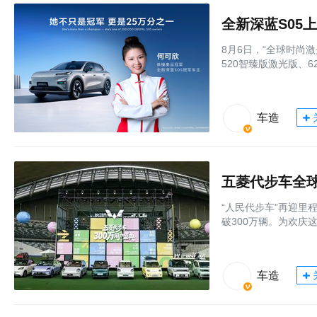
全新深蓝S05上
8月6日，“全球时尚激
520智臻版激光版、6
车造
五菱代步车全球
“人民代步车”再迎里
破300万辆。为欢庆这
车造