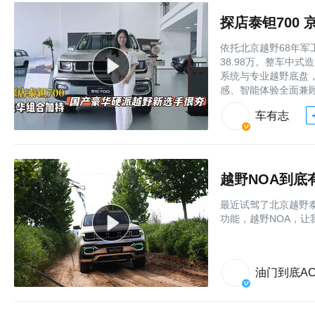
探店泰钽700
依托北京越野68年军
38.98万。整车中
系统与专业越野底盘
感、智能体验全面兼
车有志
越野NOA到
最近试驾了北京越野
功能，越野NOA，让
油门到底AC