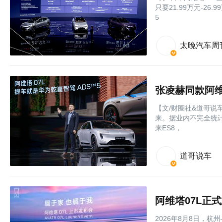
只要21.99万元-2
5
太晚汽车周
【文/财圈社&道哥说
来。据业内不完全统计
来ES8，
道哥说车
阿维塔07L正式
2026年8月8日，杭