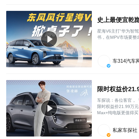
史上最便宜乾崑
星海V6主打“华为智
书，在MPV市场要整
车314汽车
车探说：各位客官，「
限时权益价21.99
Max+纯电版更值得买
私家车探社