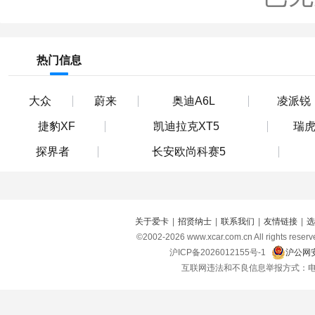
热门信息
大众
蔚来
奥迪A6L
凌派锐
捷豹XF
凯迪拉克XT5
瑞虎
探界者
长安欧尚科赛5
关于爱卡
|
招贤纳士
|
联系我们
|
友情链接
|
选
©2002-
2026
www.xcar.com.cn All right
沪ICP备2026012155号-1
沪公网安
互联网违法和不良信息举报方式：电话：021-