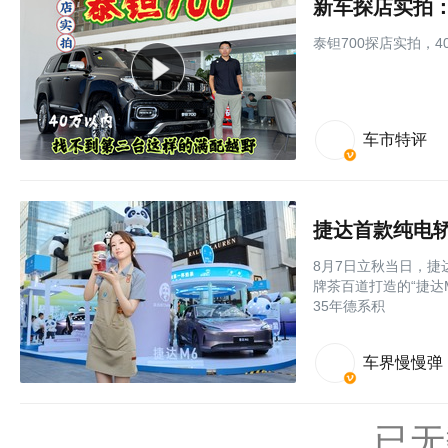
新车探店实拍：
泰钽700探店实拍，
车市特评
8月7日立秋当日，
牌茶百道打造的“捷达
35年德系积
车界慢慢弹
已无