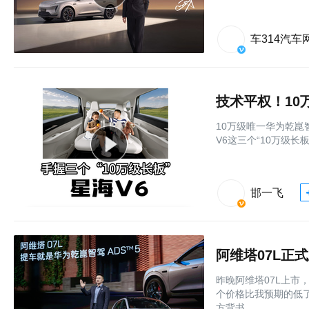
车314汽车
技术平权！10
10万级唯一华为乾崑
V6这三个“10万级长
邯一飞
昨晚阿维塔07L上市，
个价格比我预期的低
方背书，