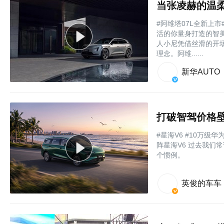
当张凌赫的温柔
#阿维塔07L全新上市
活的你量身打造的智美
人小尼凭借‌丝滑的开场
理念。阿维......
新华AUTO
#星海V6 #10万级
阵星海V6 过去我们常
个惯例。
英俊的车车