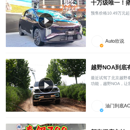
预售价格10.49万
Auto欣说
越野NOA到
最近试驾了北京越野
功能，越野NOA，让
油门到底AC