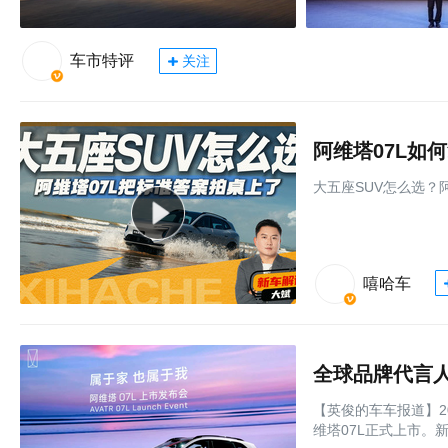
车市特评
关注
阿维塔07L如
大五座SUV怎么选？
嘻哈车
【英俊的车车报道】2
维塔07L正式上市。新车