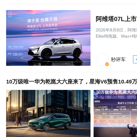
阿维塔07L上市
2026年8月8日，阿
Elite纯电版、Max
秒评车
10万级唯一华为乾崑大六座来了，星海V6预售10.49