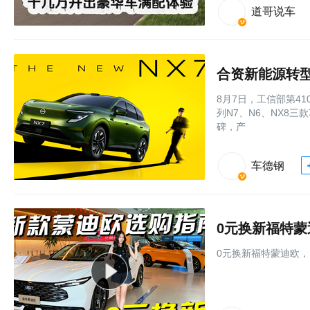
道哥说车
合资新能源转型
8月7日，工信部第4
列N7、N6、NX8
碑，产
车德钢
0元换新福特
0元换新福特蒙迪欧