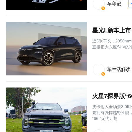
车印记
星光L新车上市
近5米车长，2950m
直接把大六座SUV的
车生活解读
火星7探界版“
皮卡迈入全场景3.0
要拥有强悍越野性能
“66 ”无忧计划