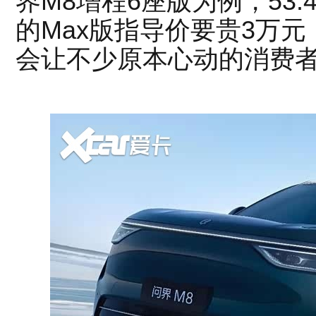
界M8增程6座版为例，53.4k
的Max版指导价要贵3万
会让不少原本心动的消费