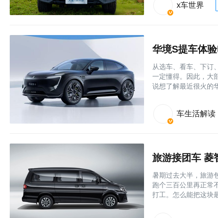
x车世界
华境S提车体
从选车、看车、下订
一定懂得。因此，大
说想了解最近很火的
车生活解读
旅游接团车 菱
暑期过去大半，旅游
跑个三百公里再正常
打工。怎么能把这块