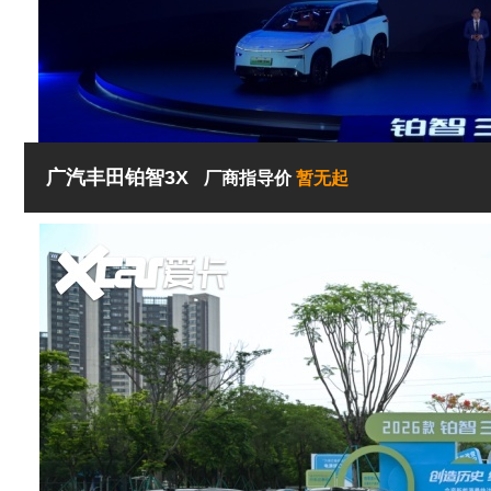
广汽丰田铂智3X
厂商指导价
暂无起