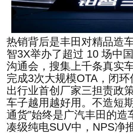
热销背后是丰田对精品造
智3X举办了超过 10 场
沟通会，搜集上千条真实
完成3次大规模OTA，闭环
出行业首创厂家三担责政
车子越用越好用。不造短期
通货”始终是广汽丰田的造
凑级纯电SUV中，NPS