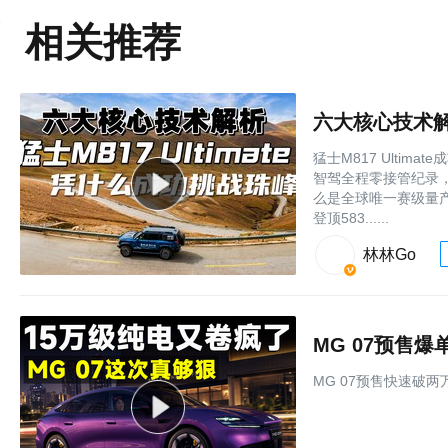
相关推荐
六大核心技术解析
猛士M817 Ulti
智驾全程零接管纪录
么是全球唯一赛级量产智
登顶583......
林林Go
MG 07预售
MG 07预售快速破