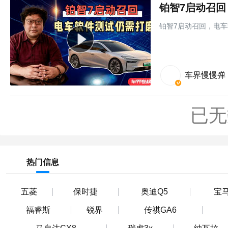
铂智7启动召
铂智7启动召回，电
车界慢慢弹
已无
热门信息
五菱
保时捷
奥迪Q5
宝马
福睿斯
锐界
传祺GA6