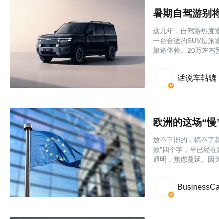
暑期自驾游别将
这几年，自驾游热度
一台合适的SUV是
旅途体验。20万左右
话说车轱辘
欧洲的这场“慢
放不下旧的，搞不了
效”四个字，早已经
通明，焦虑蔓延。因
BusinessCa