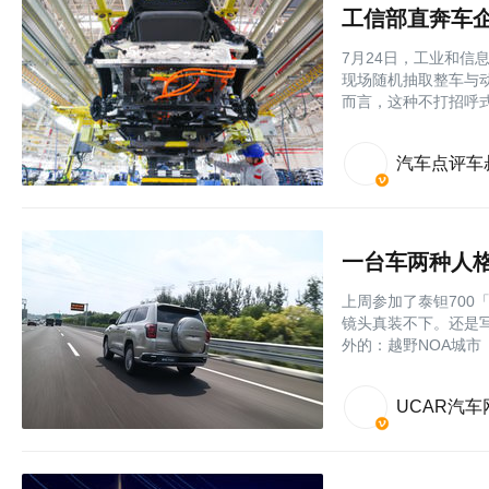
工信部直奔车
7月24日，工业和
现场随机抽取整车与
而言，这种不打招呼
汽车点评车
一台车两种人格
上周参加了泰钽70
镜头真装不下。还是
外的：越野NOA城市
UCAR汽车