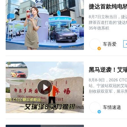
8月7日立秋当日，
牌茶百道打造的“捷达
35年德系积
车吾爱
黑马逆袭！艾瑞
8月8-9日，2026
站、宁波站双冠的艾
别收获双亚军，展示黑
车情速递