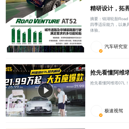
精研设计，拓界而
摘要：锦湖轮胎Road
四季适应能力，以兼
体验。
汽车研究室
抢先看懂阿维塔0
抢先看懂阿维塔07L！售
极速视驾