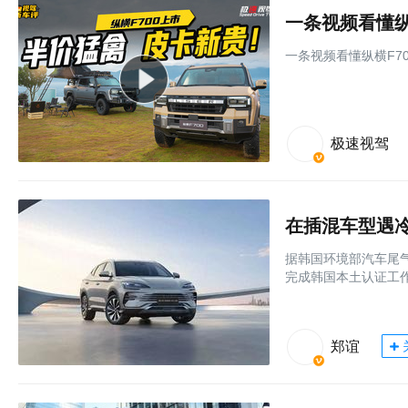
一条视频看懂纵
一条视频看懂纵横F7
极速视驾
在插混车型遇
据韩国环境部汽车尾气及
完成韩国本土认证工作
郑谊