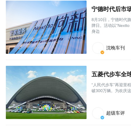
8月10日，宁德时代
牌日。活动以“Next
身边
沈晚车刊
五菱代步车全球
“人民代步车”再迎里
破300万辆。为欢庆这
超级车评