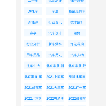
二手车
试驾测评
保养维修
摩托车
车展
指触经典车
新能源
行业资讯
技术解析
赛事
汽车设计
越野
行业分析
新车爆料
海选导购
用车用品
汽车历史
汽车人物
泛车生活
北京车展-新
北京车展-评
车资讯
测导购
北京车展-车
2021上海车
粤港澳车展
展周边
展
2021成都车
2021天津车
2021广州车
展
展
展
2022北京冬
2022粤港澳
2022成都车