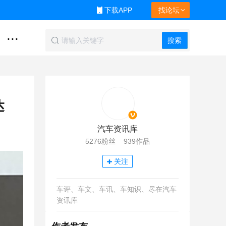
下载APP
找论坛
...
搜索
达
汽车资讯库
5276粉丝 939作品
关注
车评、车文、车讯、车知识、尽在汽车
资讯库