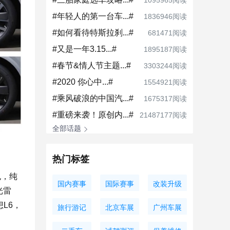
1095965阅读
#年轻人的第一台车...#
1836946阅读
#如何看待特斯拉刹...#
681471阅读
#又是一年3.15...#
1895187阅读
#春节&情人节主题...#
3303244阅读
#2020 你心中...#
1554921阅读
#乘风破浪的中国汽...#
1675317阅读
#重磅来袭！原创内...#
21487177阅读
全部话题
热门标签
包，纯
国内赛事
国际赛事
改装升级
光雷
L6，
旅行游记
北京车展
广州车展