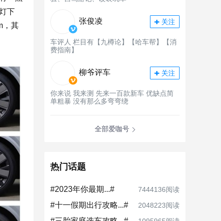
灯下
张俊凌
关注
m，其
车评人 栏目有【九樽论】【哈车帮】【消
费指南】
柳爷评车
关注
你来说 我来测 先来一百款新车 优缺点简
单粗暴 没有那么多弯弯绕
全部爱咖号
热门话题
#2023年你最期...#
7444136阅读
#十一假期出行攻略...#
2048223阅读
#三胎家庭选车攻略...#