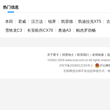
热门信息
本田
君威
汉兰达
锐界
凯雷德
凯迪拉克XT5
雪铁龙C3
长安欧尚CX70
奥迪A3
帕杰罗劲畅
关于爱卡
|
招贤纳士
|
联系我们
|
友情链接
|
选
©2002-
2026
www.xcar.com.cn All right
沪ICP备2026012155号-1
沪公网安
互联网违法和不良信息举报方式：电话：021-