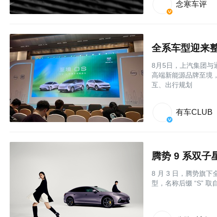
念寒车评
8月5日，上汽集团
高端新能源品牌至境，
互、出行规划
有车CLUB
腾势 9 系双子
8 月 3 日，腾势旗
型，名称后缀 “S” 