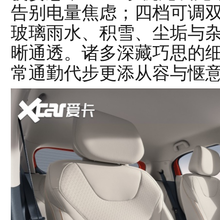
告别电量焦虑；四档可调
玻璃雨水、积雪、尘垢与
晰通透。诸多深藏巧思的
常通勤代步更添从容与惬