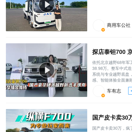
商用车公社
探店泰钽700
依托北京越野68年军
38.98万。整车中
系统与专业越野底盘
感、智能体验全面兼
车有志
国产皮卡卖30
国产皮卡卖30万，疯了