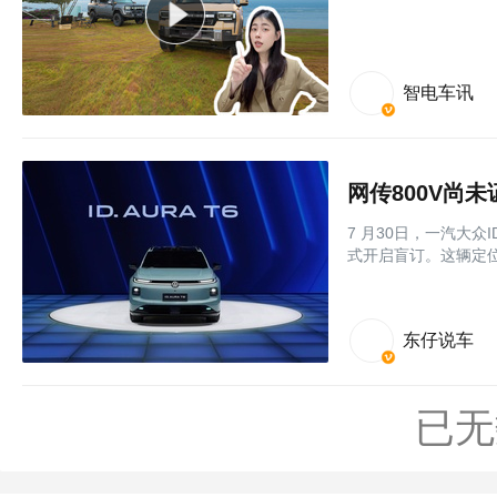
智电车讯
网传800V尚未
7 月30日，一汽大众I
式开启盲订。这辆定
东仔说车
已无