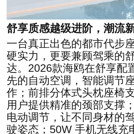
舒享质感越级进阶，潮流
一台真正出色的都市代步
硬实力，更要兼顾驾乘的
达。2026款海鸥在舒享
先的自动空调，智能调节
作；前排分体式头枕座椅支
用户提供精准的颈部支撑；
电动调节，让不同身材的
驶姿态；50W 手机无线