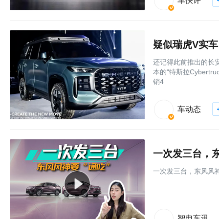
车快评
疑似瑞虎V实车
还记得此前推出的长安
本的“特斯拉Cyber
销4
车动态
一次发三台，东
一次发三台，东风风神
智电车讯