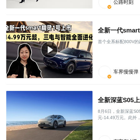
公路时刻
⾸个全系标配800V
车界慢慢弹
全新深蓝S05上
8月6日，全新深蓝S
元-14.49万元。此