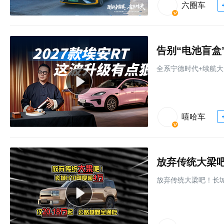
六圈车
全系宁德时代+续航大
嘻哈车
放弃传统大梁吧！长城