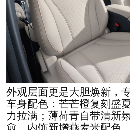
外观层面更是大胆焕新，
车身配色：芒芒橙复刻盛
力拉满；薄荷青自带清新
愈。内饰新增燕麦米配色