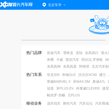
北京车市
热门品牌
前途汽车
雪铁龙
昊铂
东风风行
萤火
奔腾
卡威
朋克汽车
阿尔法.罗密欧
MI
东风风神
东风风度
阿维塔
北京汽车制
热门车系
坦克300
奔驰GLE
沃尔沃XC90
楼兰
荣威MARVEL X
宋MAX DM
奥迪A7L
冠道
宋PLUS EV
科莱威CLEVER
捷尼
帕杰罗·劲畅
元PLUS
移动业务
选车找车
降价汽车
汽车论坛
汽车商城