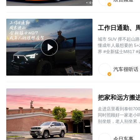
工作日通勤、周
城市 SUV 撑不起
懂成年人最想要的 5+
界 #全新猛士M817 
汽车很听话
把家和远方搬进
走进店里看到泰钽7
同时照顾好一家老小
别坐烦，老人别坐累
今日车事