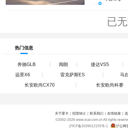
已无
热门信息
奔驰GLB
阅朗
捷达VS5
远景X6
雷克萨斯ES
马自
长安欧尚CX70
长安欧尚科赛
关于爱卡
|
招贤纳士
|
联系我们
|
友情链接
|
选
©2002-
2026
www.xcar.com.cn All right
沪ICP备2026012155号-1
沪公网安