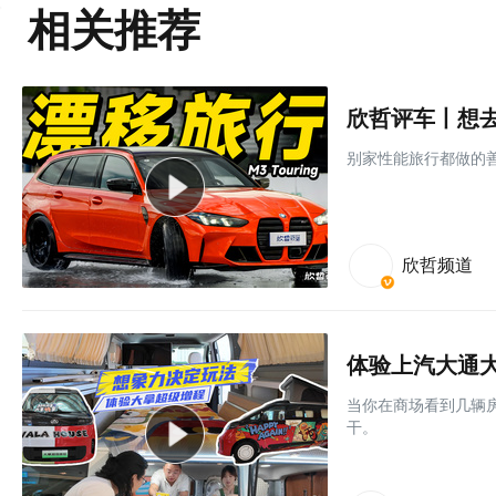
相关推荐
欣哲评车丨想去远
别家性能旅行都做的善解
欣哲频道
体验上汽大通
当你在商场看到几辆
干。