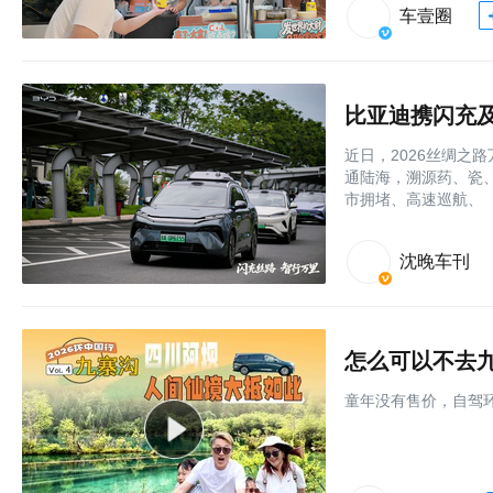
车壹圈
比亚迪携闪充
近日，2026丝绸之
通陆海，溯源药、瓷
市拥堵、高速巡航、
沈晚车刊
怎么可以不去九
童年没有售价，自驾