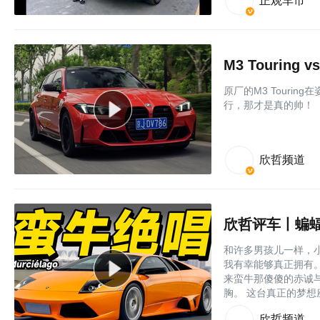
正观车市
M3 Touring v
原厂的M3 Touri
行，那才是真的帅！
欣哲频道
欣哲评车丨蝙蝠之后
和许多男孩儿一样，
我有幸能够真正拥有。
来蛮牛那傻傻的赤诚
胸。 这台真正的梦想座驾
欣哲频道