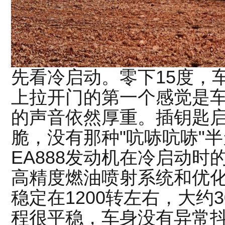
先看冷启动。零下15度，
上拉开门的第一个感觉是
的声音依然厚重。插钥匙
脆，没有那种"吭哧吭哧"
EA888发动机在冷启动
高精度燃油喷射系统和优
稳定在1200转左右，大约
程很平稳，车身没有异常