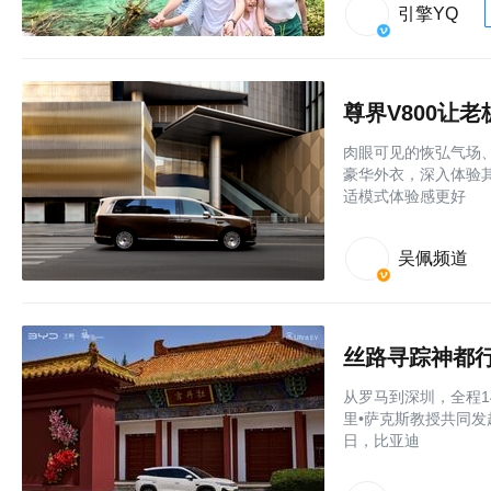
引擎YQ
尊界V800让
肉眼可见的恢弘气场、
豪华外衣，深入体验
适模式体验感更好
吴佩频道
丝路寻踪神都
从罗马到深圳，全程1
里•萨克斯教授共同发
日，比亚迪