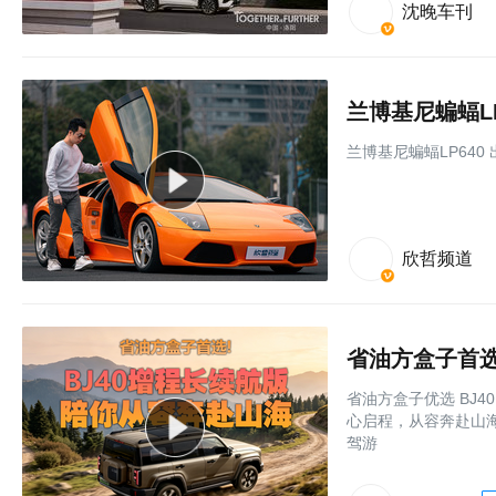
沈晚车刊
兰博基尼蝙蝠L
兰博基尼蝙蝠LP640 
欣哲频道
省油方盒子首选
省油方盒子优选 BJ
心启程，从容奔赴山海
驾游