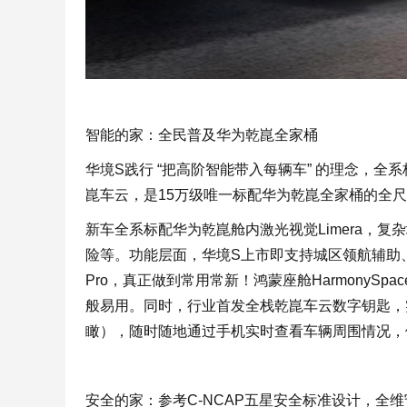
智能的家：全民普及华为乾崑全家桶
华境S践行 “把高阶智能带入每辆车” 的理念，全系标配
崑车云，是15万级唯一标配华为乾崑全家桶的全尺
新车全系标配华为乾崑舱内激光视觉Limera，复杂
险等。功能层面，华境S上市即支持城区领航辅助、
Pro，真正做到常用常新！鸿蒙座舱HarmonyS
般易用。同时，行业首发全栈乾崑车云数字钥匙，
瞰），随时随地通过手机实时查看车辆周围情况，
安全的家：参考C-NCAP五星安全标准设计，全