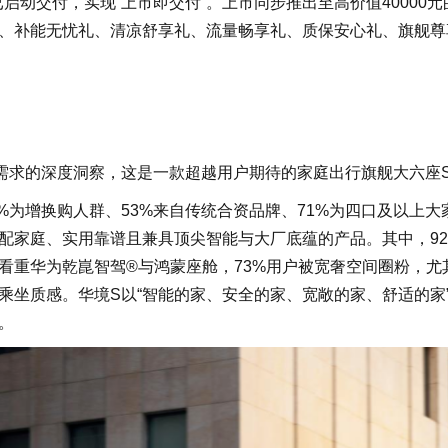
已启动交付，实现“上市即交付”。上市同步推出至高价值40000
、补能无忧礼、清凉舒享礼、流量畅享礼、质保安心礼、旗舰尊
需求的深度洞察，这是一款超越用户期待的家庭出行旗舰大六座S
%为增换购人群、53%来自传统合资品牌、71%为四口及以上大
配家庭、实用靠谱且兼具顶尖智能与大厂底蕴的产品。其中，92
看重华为乾崑智驾®与鸿蒙座舱，73%用户被宽奢空间圈粉，尤
乘坐质感。华境S以“智能的家、安全的家、宽敞的家、舒适的家
往。