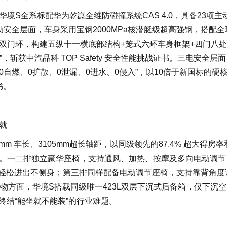
境S全系标配华为乾崑全维防碰撞系统CAS 4.0，具备23项主
安全层面，车身采用宝钢2000MPa核潜艇级超高强钢，搭配全
双门环，构建五纵十一横底部结构+笼式六环车身框架+四门八
”，斩获中汽品科 TOP Safety 安全性能挑战证书。三电安全层
“0自燃、0扩散、0泄漏、0进水、0侵入”，以10倍于新国标的硬
书。
就
 车长、3105mm超长轴距，以同级领先的87.4% 超大得房率
。一二排独立豪华座椅，支持通风、加热、按摩及多向电动调节
孩轻松进出不侧身；第三排同样配备电动调节座椅，支持靠背角度
储物方面，华境S搭载同级唯一423L双层下沉式后备箱，仅下沉
，终结“能坐就不能装”的行业难题。