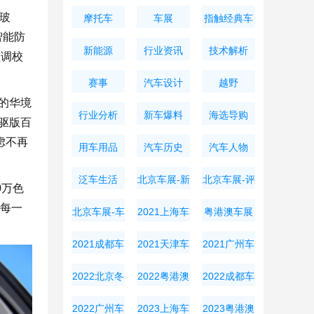
玻
摩托车
车展
指触经典车
智能防
新能源
行业资讯
技术解析
盘调校
赛事
汽车设计
越野
人的华境
行业分析
新车爆料
海选导购
两驱版百
焦虑不再
用车用品
汽车历史
汽车人物
泛车生活
北京车展-新
北京车展-评
0万色
车资讯
测导购
的每一
北京车展-车
2021上海车
粤港澳车展
展周边
展
2021成都车
2021天津车
2021广州车
展
展
展
2022北京冬
2022粤港澳
2022成都车
奥会
大湾区车展
展
2022广州车
2023上海车
2023粤港澳