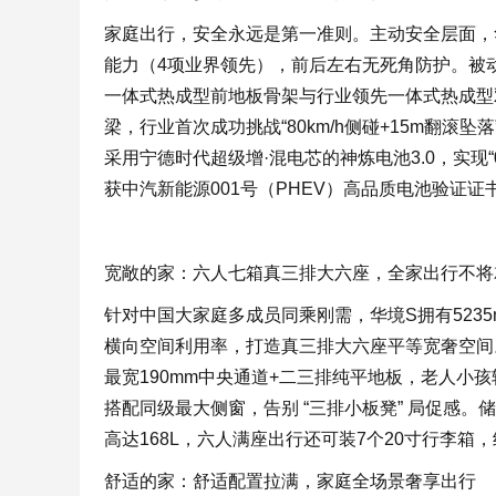
家庭出行，安全永远是第一准则。主动安全层面，华
能力（4项业界领先），前后左右无死角防护。被动
一体式热成型前地板骨架与行业领先一体式热成型
梁，行业首次成功挑战“80km/h侧碰+15m翻滚坠落
采用宁德时代超级增·混电芯的神炼电池3.0，实现
获中汽新能源001号（PHEV）高品质电池验证证
宽敞的家：六人七箱真三排大六座，全家出行不将
针对中国大家庭多成员同乘刚需，华境S拥有5235mm
横向空间利用率，打造真三排大六座平等宽奢空间
最宽190mm中央通道+二三排纯平地板，老人小
搭配同级最大侧窗，告别 “三排小板凳” 局促感。
高达168L，六人满座出行还可装7个20寸行李箱
舒适的家：舒适配置拉满，家庭全场景奢享出行