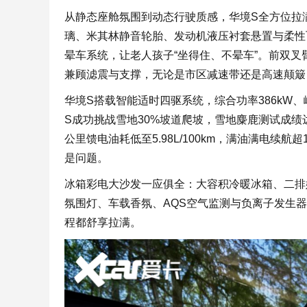
从静态座舱氛围到动态行驶质感，华境S全方位拉
璃、米其林静音轮胎、发动机液压衬套悬置与柔性
晕车系统，让老人孩子“坐得住、不晕车”。前双
兼顾滤震与支撑，无论是市区减速带还是高速颠簸
华境S搭载智能适时四驱系统，综合功率386kW、
S成功挑战雪地30%坡道爬坡，雪地麋鹿测试成绩
公里馈电油耗低至5.98L/100km，满油满电续航超1
是问题。
冰箱彩电大沙发一应俱全：大容积冷暖冰箱、二排
氛围灯、车载香氛、AQS空气监测与负离子发生
程都舒享拉满。