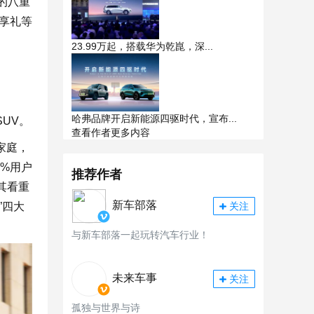
元的八重
享礼等
23.99万起，搭载华为乾崑，深...
哈弗品牌开启新能源四驱时代，宣布...
UV。
查看作者更多内容
家庭，
%用户
推荐作者
其看重
新车部落
”四大
关注
与新车部落一起玩转汽车行业！
未来车事
关注
孤独与世界与诗