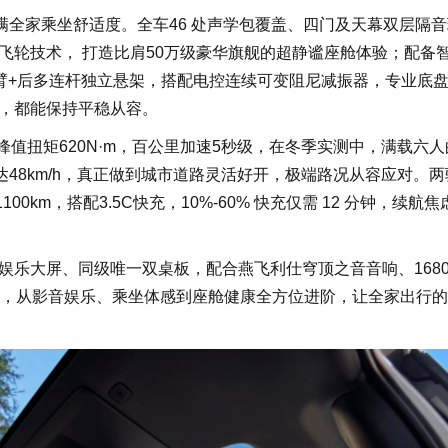
满全家乘坐舒适度。全车46 处声学包覆盖、四门及天幕双层隔音
飞轮技术， 打造比肩50万级豪华旗舰的超静谧座舱体验；配备
叉臂+后多连杆独立悬架，搭配电控连续可变阻尼减振器，专业底
，都能保持平稳从容。
峰值扭矩620N·m，百公里加速5秒级，在冬季实测中，满载六
达48km/h，真正做到城市道路灵活好开，极端路况从容应对。
100km，搭配3.5C快充，10%-60% 快充仅需 12 分钟，续航
娱乐大屏、同级唯一双桌板，配合燕飞利仕穹顶之音音响、168
器，从影音娱乐、乘坐体感到座舱健康全方位进阶，让全家出行