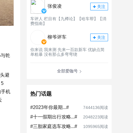
张俊凌
关注
车评人 栏目有【九樽论】【哈车帮】【消
费指南】
柳爷评车
关注
你来说 我来测 先来一百款新车 优缺点简
单粗暴 没有那么多弯弯绕
5与乾
全部爱咖号
探头避
5
如手机
热门话题
云
#2023年你最期...#
7444136阅读
#十一假期出行攻略...#
2048223阅读
#三胎家庭选车攻略...#
1095965阅读