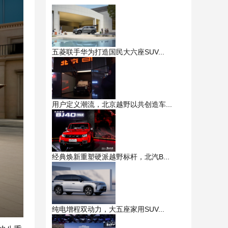
五菱联手华为打造国民大六座SUV...
用户定义潮流，北京越野以共创造车...
经典焕新重塑硬派越野标杆，北汽B...
纯电增程双动力，大五座家用SUV...