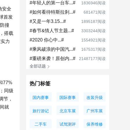
#年轻人的第一台车...#
1836946阅读
动安全
#如何看待特斯拉刹...#
681471阅读
球首发
#又是一年3.15...#
1895187阅读
处防撞
#春节&情人节主题...#
3303244阅读
面，搭载
#2020 你心中...#
1554921阅读
核实力
#乘风破浪的中国汽...#
1675317阅读
#重磅来袭！原创内...#
21487177阅读
全部话题
和77%
热门标签
；同级
国内赛事
国际赛事
改装升级
调节，
空间就
旅行游记
北京车展
广州车展
二手车
试驾测评
保养维修