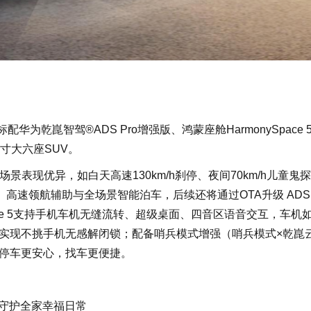
华为乾崑智驾®ADS Pro增强版、鸿蒙座舱HarmonySpace 
寸大六座SUV。
场景表现优异，如白天高速130km/h刹停、夜间70km/h儿童鬼
高速领航辅助与全场景智能泊车，后续还将通过OTA升级 ADS 
pace 5支持手机车机无缝流转、超级桌面、四音区语音交互，车机
实现不挑手机无感解闭锁；配备哨兵模式增强（哨兵模式×乾崑
停车更安心，找车更便捷。
维守护全家幸福日常