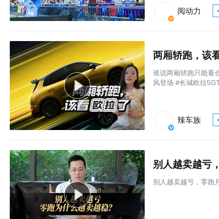
阅动力
两厢轿跑，该
谁说两厢轿跑只能看合
风登场 #长城欧拉5G
辣车族
别人越卖越亏，
别人越卖越亏，零跑月