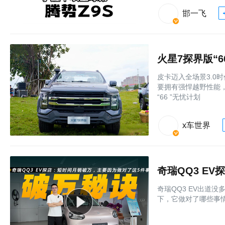
邯一飞
火星7探界版“
皮卡迈入全场景3.0
要拥有强悍越野性能
“66 ”无忧计划
x车世界
奇瑞QQ3 EV出道
下，它做对了哪些事