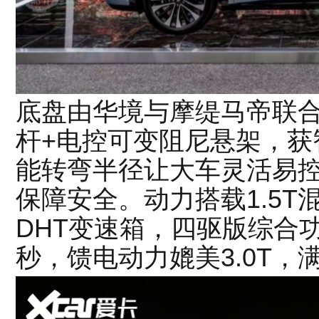
底盘由华境与摩缇马帝联合
杆+电控可变阻尼悬架，获智
能转弯半径让大车灵活易控
保障安全。动力搭载1.5
DHT变速箱，四驱版综合功率
秒，馈电动力媲美3.0T，