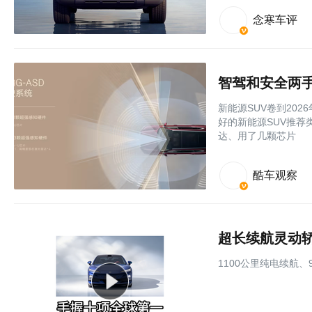
念寒车评
智驾和安全两手
新能源SUV卷到20
好的新能源SUV推
达、用了几颗芯片
酷车观察
超长续航灵动轿
1100公里纯电续航