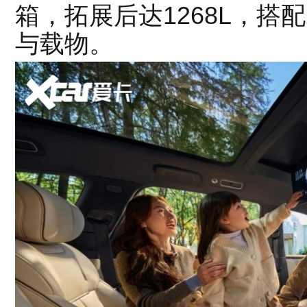
箱，拓展后达1268L，搭
与载物。