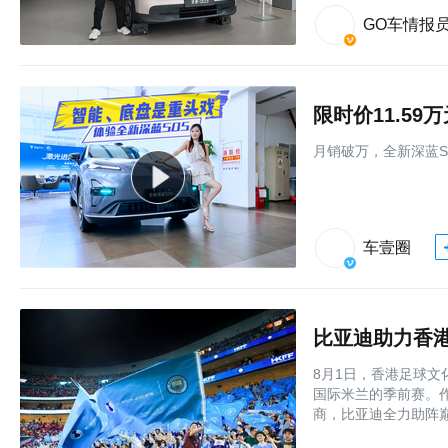
GO车情报
限时价11.5
月销破万，全新深蓝S
车壹圈
8月1日，香港足球
国际米兰的季前赛。
商，比亚迪全力助阵