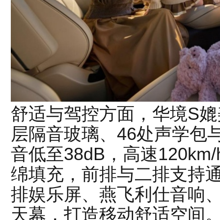
舒适与驾控方面，华境S媲
层隔音玻璃、46处声学包
音低至38dB，高速120km
绵填充，前排与二排支持
排娱乐屏、燕飞利仕音响
天幕，打造移动舒适空间