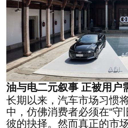
油与电二元叙事 正被用户
长期以来，汽车市场习惯
中，仿佛消费者必须在“守旧
彼的抉择。然而真正的市