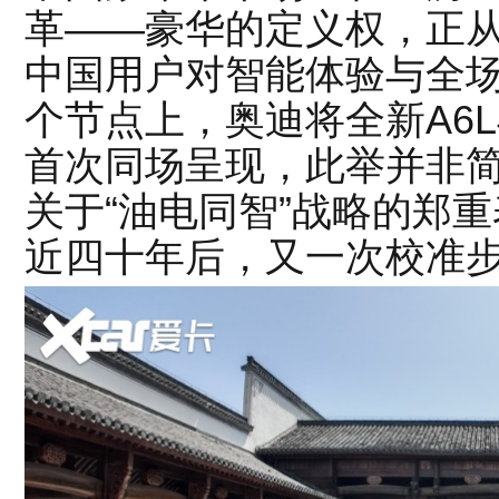
革——豪华的定义权，正
中国用户对智能体验与全
个节点上，奥迪将全新A6L与A6L
首次同场呈现，此举并非
关于“油电同智”战略的郑
近四十年后，又一次校准