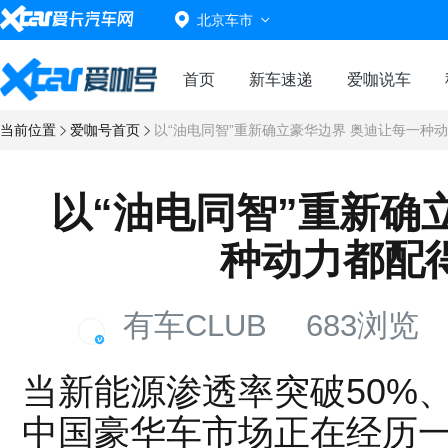
北京车市
首页
新车速递
爱咖说车
当前位置
爱咖号首页
以“油电同智”重新确立豪华边界 奥迪让每一种动
以“油电同智”重新确
种动力都配得
有车CLUB
683浏览
当新能源渗透率突破50%
中国豪华车市场正在经历