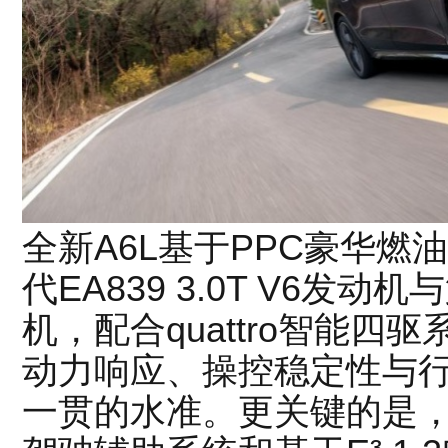
全新A6L基于PPC豪华
代EA839 3.0T V6发动机
机，配合quattro智能
动力响应、操控稳定性与
一贯的水准。更关键的是，