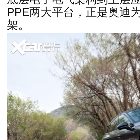
PPE两大平台，正是奥迪
架。