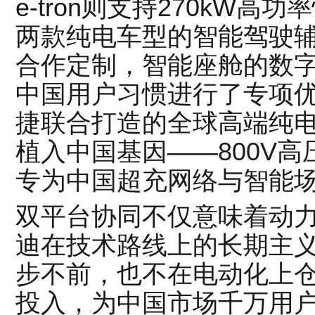
e-tron则支持270kW
两款纯电车型的智能驾驶
合作定制，智能座舱的数
中国用户习惯进行了专项优
捷联合打造的全球高端纯
植入中国基因——800V
专为中国超充网络与智能
双平台协同不仅意味着动
迪在技术路线上的长期主
步不前，也不在电动化上
投入，为中国市场千万用户