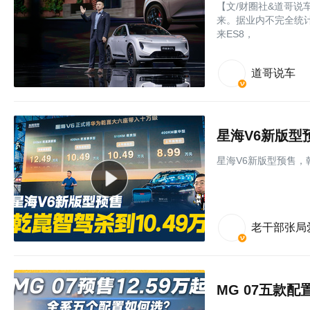
【文/财圈社&道哥说
来。据业内不完全统计
来ES8，
道哥说车
星海V6新版型
星海V6新版型预售，乾
老干部张局
MG 07五款