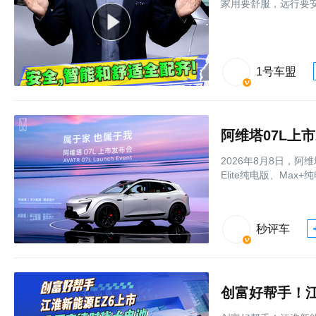
家用要舒服，远行要安
1号车盟
阿维塔07L上市
2026年8月8日，阿
Elite纯电版、Max
秒评车
创富好帮手！江