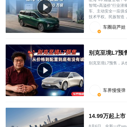
智驾=高溢价”行业潜
车、主动安全一应俱
技术平权。民族智造，惠及
车圈葫芦娃
别克至境L7预
别克至境L7预售，从
车界慢慢弹
8月6日，全新一代sma