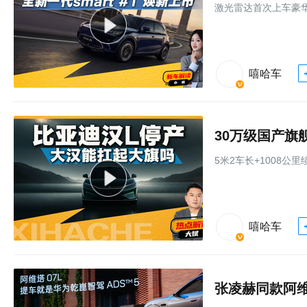
激光雷达⾸次上⻋豪华
嘻哈车
30万级国产旗
5米2车长+1008公
嘻哈车