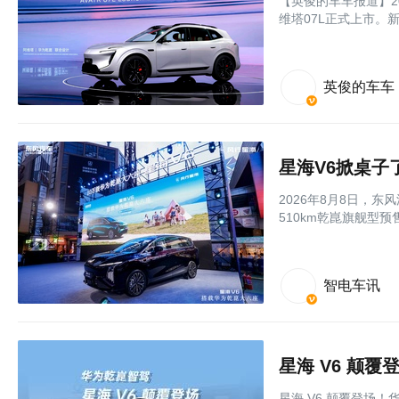
【英俊的车车报道】2
维塔07L正式上市。新车
英俊的车车
星海V6掀桌子
2026年8月8日，
510km乾崑旗舰型预售
智电车讯
星海 V6 颠覆
星海 V6 颠覆登场！