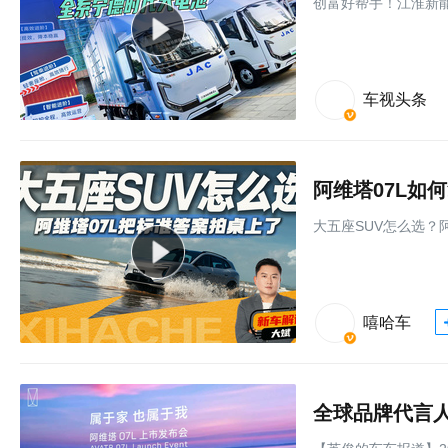
创富好帮手！江淮新能
车视头条
阿维塔07L如
大五座SUV怎么选？
嘻哈车