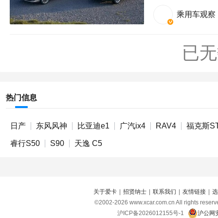
乘用车观察
已无
热门信息
日产
东风风神
比亚迪e1
广汽ix4
RAV4
福克斯S
睿行S50
S90
天逸 C5
关于爱卡
|
招贤纳士
|
联系我们
|
友情链接
|
选
©2002-
2026
www.xcar.com.cn All right
沪ICP备2026012155号-1
沪公网安