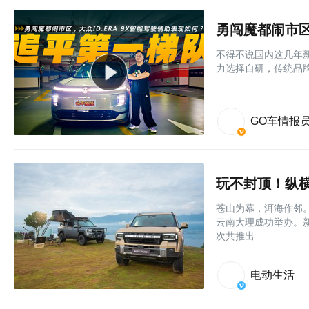
勇闯魔都闹市区
不得不说国内这几年
力选择自研，传统品牌
GO车情报
玩不封顶！纵横F
苍山为幕，洱海作邻。
云南大理成功举办。
次共推出
电动生活