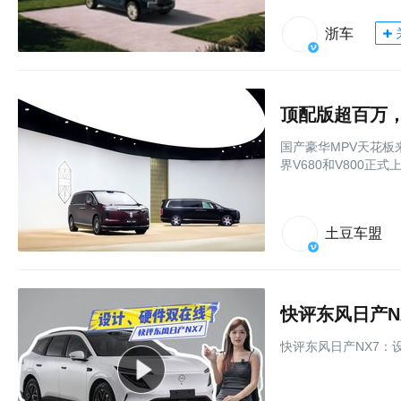
浙车
顶配版超百万，
国产豪华MPV天花板
界V680和V800正式
土豆车盟
快评东风日产N
快评东风日产NX7：