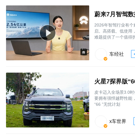
蔚来7月智驾数
2026年智驾行业有
启。高搭载、低使用
难题提供了一个值得
车经社
火星7探界版“
皮卡迈入全场景3.0
要拥有强悍越野性能
“66 ”无忧计划
x车世界