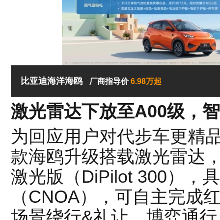
比亚迪海洋海鸥
厂商指导价
6.98万起
激光雷达下放至A00级，
为回应用户对代步车更精品
款海鸥升级搭载激光雷达，配
激光版（DiPilot 300
（CNOA），可自主完成
场景绕行&礼让、博弈通行