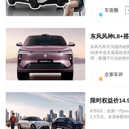
车壹圈
东风汽车作为国内老
50多年造车底蕴的
理，都属于行业的绝
念寒车评
限时权益价14.
8月6日，全新一代sm
2.5万元。全系标配8