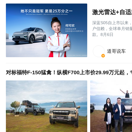
激光雷达+自适
深蓝S05自上市以来
户信赖，全球单月销量
款。8月6日
道哥说车
对标福特F-150猛禽！纵横F700上市价29.99万元起