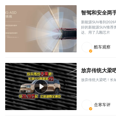
智驾和安全两手
新能源SUV卷到20
好的新能源SUV推
达、用了几颗芯片
酷车观察
放弃传统大梁吧！长城
念寒车评