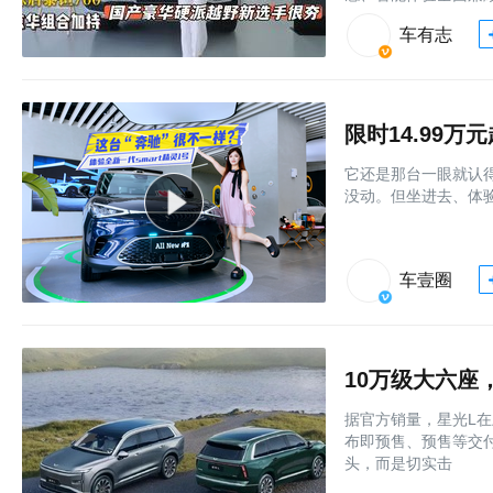
车有志
它还是那台一眼就认得出
没动。但坐进去、体验后
车壹圈
10万级大六座
据官方销量，星光L在
布即预售、预售等交
头，而是切实击