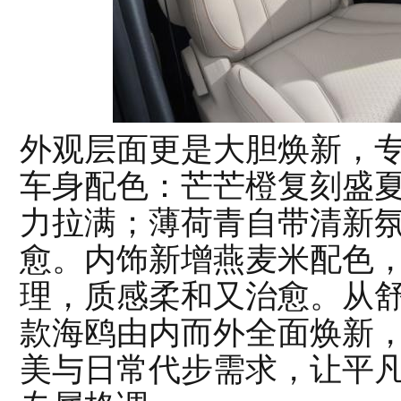
外观层面更是大胆焕新，
车身配色：芒芒橙复刻盛
力拉满；薄荷青自带清新
愈。内饰新增燕麦米配色
理，质感柔和又治愈。从舒
款海鸥由内而外全面焕新
美与日常代步需求，让平