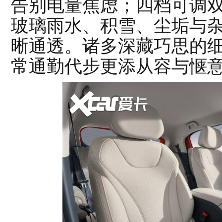
告别电量焦虑；四档可调
玻璃雨水、积雪、尘垢与
晰通透。诸多深藏巧思的
常通勤代步更添从容与惬