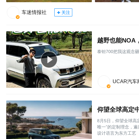
车迷情报社
关注
越野也能NOA
泰钽700把我这观念
UCAR汽车
仰望全球高定中
8月5日，仰望全球高
唯一”的定制理念，
设计语言为东方工艺