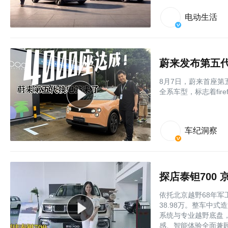
电动生活
蔚来发布第五
8月7日，蔚来首座第
全系车型，标志着fir
车纪洞察
探店泰钽700
依托北京越野68年军
38.98万。整车中
系统与专业越野底盘
感、智能体验全面兼