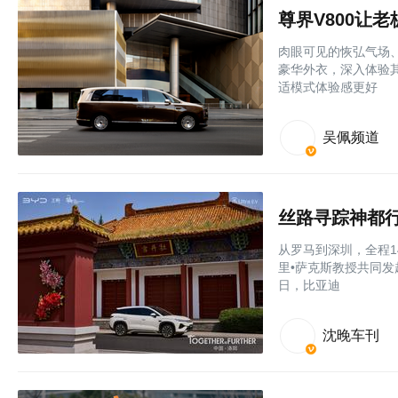
尊界V800让
肉眼可见的恢弘气场、
豪华外衣，深入体验
适模式体验感更好
吴佩频道
丝路寻踪神都
从罗马到深圳，全程1
里•萨克斯教授共同发
日，比亚迪
沈晚车刊