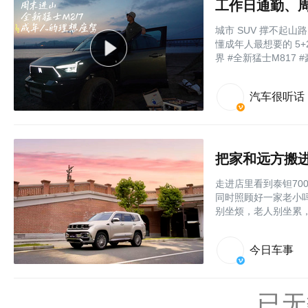
工作日通勤、周
城市 SUV 撑不起
懂成年人最想要的 5+
界 #全新猛士M817 
汽车很听话
把家和远方搬进
走进店里看到泰钽7
同时照顾好一家老小
别坐烦，老人别坐累
今日车事
已无