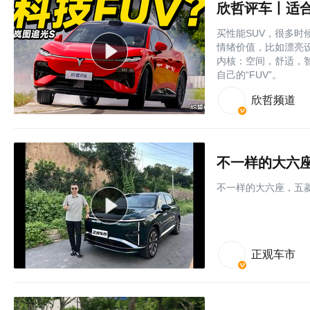
欣哲评车丨适合
买性能SUV，很多
情绪价值，比如漂亮设
内核：空间，舒适，
自己的“FUV”。
欣哲频道
不一样的大六
不一样的大六座，五
正观车市