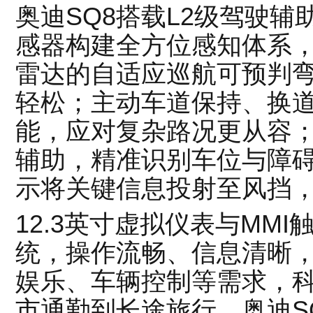
奥迪SQ8搭载L2级驾驶辅
感器构建全方位感知体系
雷达的自适应巡航可预判
轻松；主动车道保持、换
能，应对复杂路况更从容；
辅助，精准识别车位与障
示将关键信息投射至风挡
12.3英寸虚拟仪表与MM
统，操作流畅、信息清晰
娱乐、车辆控制等需求，
市通勤到长途旅行，奥迪S