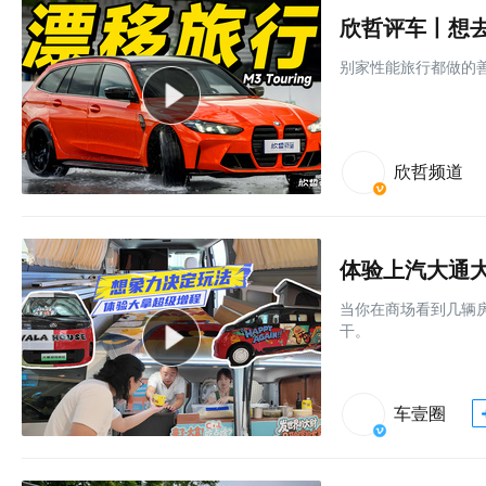
欣哲评车丨想去远
别家性能旅行都做的善解
欣哲频道
体验上汽大通
当你在商场看到几辆
干。
车壹圈