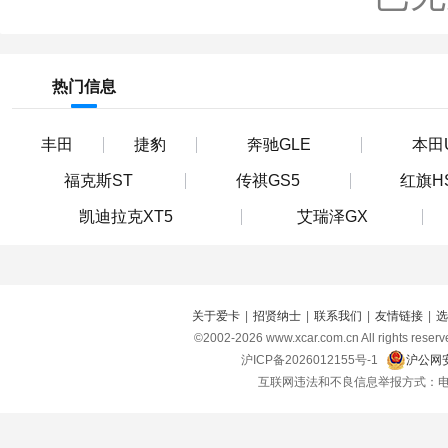
热门信息
丰田
捷豹
奔驰GLE
本田
福克斯ST
传祺GS5
红旗H
凯迪拉克XT5
艾瑞泽GX
关于爱卡
|
招贤纳士
|
联系我们
|
友情链接
|
选
©2002-
2026
www.xcar.com.cn All right
沪ICP备2026012155号-1
沪公网安
互联网违法和不良信息举报方式：电话：021-