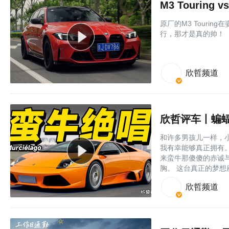
M3 Touring v
原厂的M3 Touri
行，那才是真的帅！
欣哲频道
欣哲评车丨蝙蝠之后
和许多男孩儿一样，
我有幸能够真正拥有。
来蛮牛那傻傻的赤诚
胸。 这台真正的梦想座驾
欣哲频道