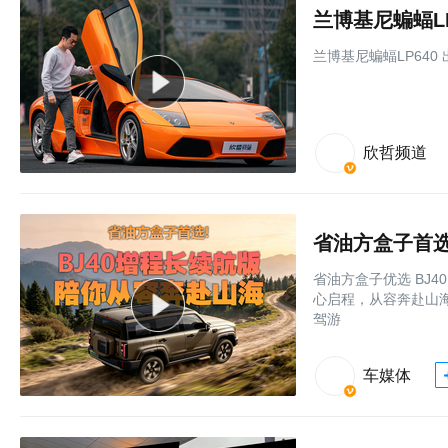
兰博基尼蝙蝠L
兰博基尼蝙蝠LP640 
欣哲频道
省油方盒子首选
省油方盒子优选 BJ
心启程，从容奔赴山海
驾游
车媒体