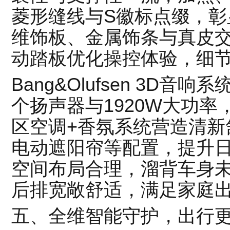
菱形缝线与S徽标点缀，彰
维饰板、金属饰条与真皮
动踏板优化操控体验，细
Bang&Olufsen 3D
个扬声器与1920W大功
区空调+香氛系统营造清新
电动遮阳帘等配置，提升
空间布局合理，溜背车身
后排宽敞舒适，满足家庭
五、全维智能守护，出行