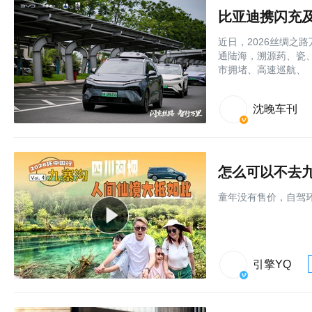
比亚迪携闪充
近日，2026丝绸之
通陆海，溯源药、瓷
市拥堵、高速巡航、
沈晚车刊
怎么可以不去九
童年没有售价，自驾
引擎YQ