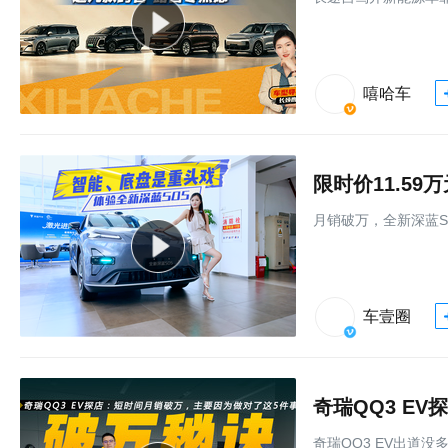
嘻哈车
限时价11.5
月销破万，全新深蓝S
车壹圈
奇瑞QQ3 EV出道