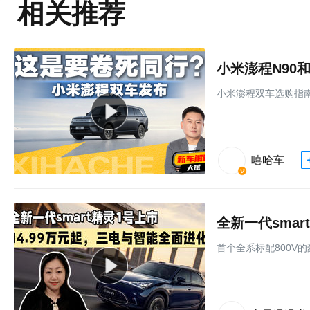
相关推荐
小米澎程N90
小米澎程双车选购指
嘻哈车
⾸个全系标配800V