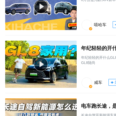
嘻哈车
年纪轻轻的开什
年纪轻轻的开什么GL8
GL8陆尚
咸车
电车跑长途，是
长途自驾开新能源车