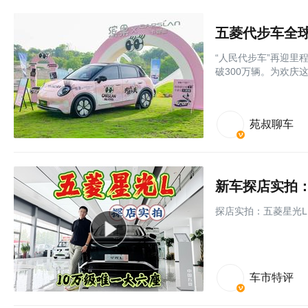
五菱代步车全球
“人民代步车”再迎里
破300万辆。为欢庆这
苑叔聊车
新车探店实拍：
探店实拍：五菱星光L
车市特评