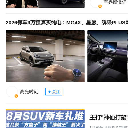
车界慢慢弹
2026裸车9万预算买纯电：MG4X、星愿、缤果PLUS
高光时刻
关注
主打"神仙打架
8月份这几款SUV新