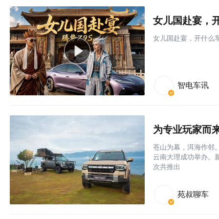
女儿国赴宴，开
女儿国赴宴，开什么车
智电车讯
为专业玩家而来
苍山为幕，洱海作邻。
云南大理成功举办。
次共推出
苑叔聊车