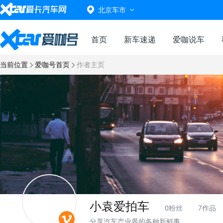
北京车市
首页
新车速递
爱咖说车
当前位置
爱咖号首页
作者主页
小袁爱拍车
0粉丝
7作品
分享汽车产业界的各种新鲜事