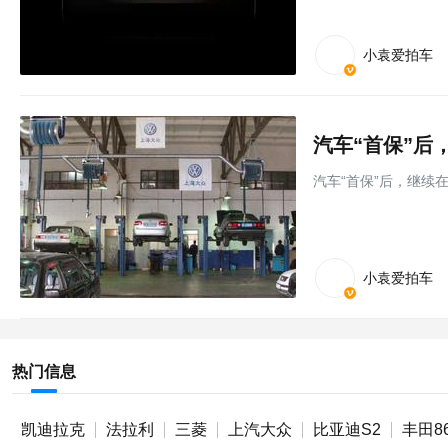
小袁爱拍车
汽车“首保”后，继续
小袁爱拍车
热门信息
凯迪拉克
法拉利
三菱
上汽大众
比亚迪S2
丰田8