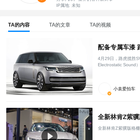
IP属地: 未知
TA的内容
TA的文章
TA的视频
配备专属车漆 路
4月29日，路虎揽胜S
Electrostati
小袁爱拍车
全新林肯Z紫
全新林肯Z紫骥版格