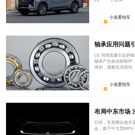
内。 ESCA
小袁爱拍车
轴承应用问题
(3) 润滑因素引起
轴承产生振动和噪声
滑剂，调整其润滑剂
小袁爱拍车
布局中东市场 
日前，车质网从相关渠道
会，旗下中大型MPV—