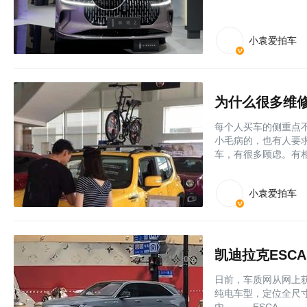
小袁爱拍车
每个人买车的侧重点
小毛病的，也有人要
车，有很多顾虑。有
小袁爱拍车
凯迪拉克ESCA
日前，车质网从网上获
纯电车型，定位全尺