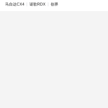
马自达CX4
讴歌RDX
创界