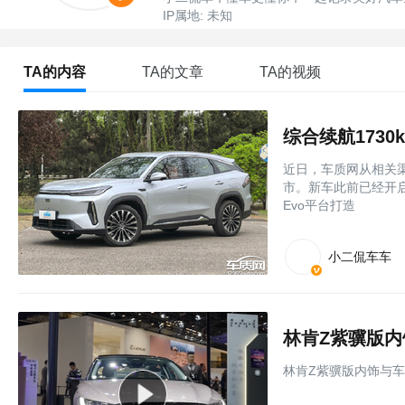
IP属地: 未知
TA的内容
TA的文章
TA的视频
综合续航1730
近日，车质网从相关渠
市。新车此前已经开启
Evo平台打造
小二侃车车
林肯Z紫骥版
林肯Z紫骥版内饰与