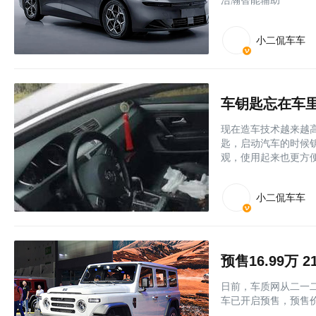
浩瀚智能辅助
小二侃车车
车钥匙忘在车
现在造车技术越来越
匙，启动汽车的时候
观，使用起来也更方
小二侃车车
预售16.99万 
日前，车质网从二一二
车已开启预售，预售价为