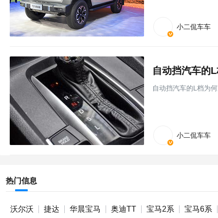
小二侃车车
自动挡汽车的L档为
小二侃车车
热门信息
沃尔沃
捷达
华晨宝马
奥迪TT
宝马2系
宝马6系