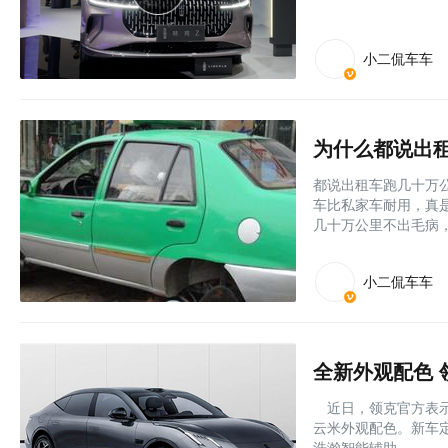
小二侃车车
为什么都说出
都说出租车跑几十万
车比私家车耐用，真
几十万公里不出毛病
小二侃车车
全新外观配色 领
近日，领克官方表示，
云米外观配色。新车定