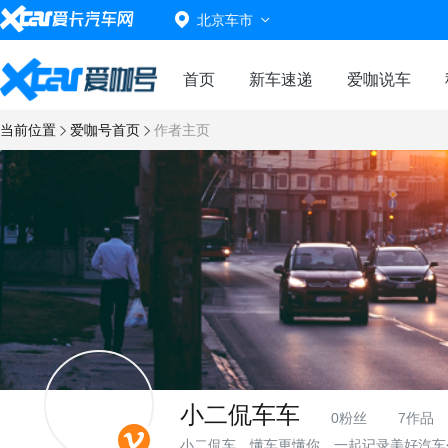
北京车市
首页
新车速递
爱咖说车
当前位置
爱咖号首页
作者主页
小二侃车车
0粉丝
7作品
小二侃车，懂车更懂你，一起记录美好汽车