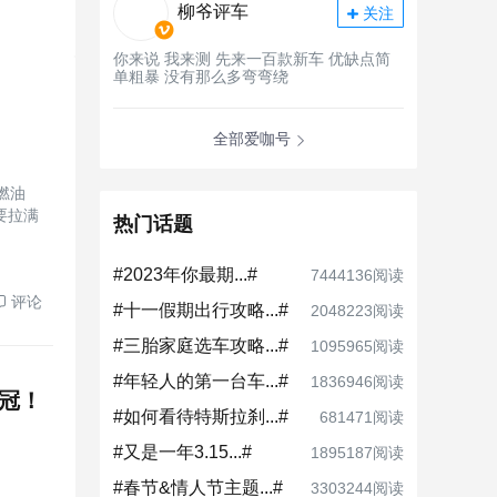
柳爷评车
关注
你来说 我来测 先来一百款新车 优缺点简
单粗暴 没有那么多弯弯绕
全部爱咖号
燃油
要拉满
热门话题
#2023年你最期...#
7444136阅读
评论
#十一假期出行攻略...#
2048223阅读
#三胎家庭选车攻略...#
1095965阅读
#年轻人的第一台车...#
1836946阅读
销冠！
#如何看待特斯拉刹...#
681471阅读
#又是一年3.15...#
1895187阅读
#春节&情人节主题...#
3303244阅读