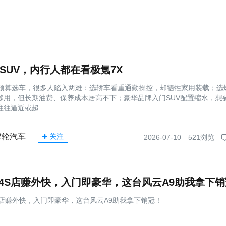
买SUV，内行人都在看极氪7X
万预算选车，很多人陷入两难：选轿车看重通勤操控，却牺牲家用装载；选
间够用，但长期油费、保养成本居高不下；豪华品牌入门SUV配置缩水，想
往往逼近或超
肆轮汽车
关注
2026-07-10
521浏览
4S店赚外快，入门即豪华，这台风云A9助我拿下
S店赚外快，入门即豪华，这台风云A9助我拿下销冠！