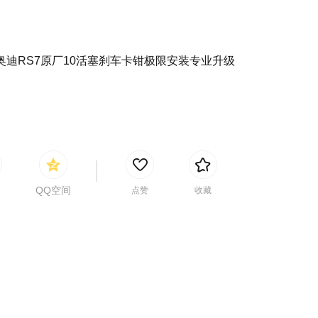
奥迪RS7原厂10活塞刹车卡钳极限安装专业升级
QQ空间
点赞
收藏