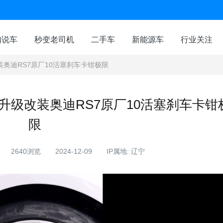
咖说车
秒变老司机
二手车
新能源车
行业关注
装奥迪RS7原厂10活塞刹车卡钳极限
毂升级改装奥迪RS7原厂10活塞刹车卡钳
限
2640浏览
2024-12-09
IP属地: 辽宁