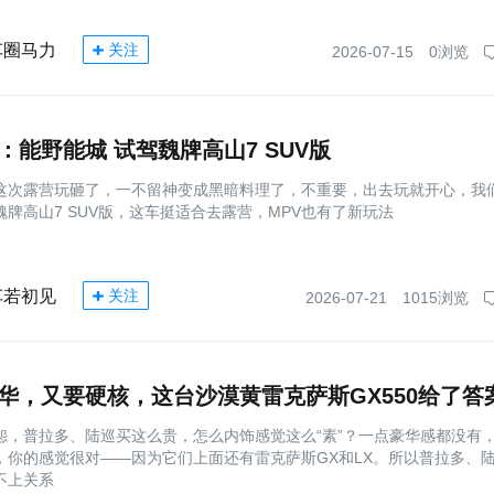
车圈马力
关注
2026-07-15
0浏览
：能野能城 试驾魏牌高山7 SUV版
这次露营玩砸了，一不留神变成黑暗料理了，不重要，出去玩就开心，我
魏牌高山7 SUV版，这车挺适合去露营，MPV也有了新玩法
车若初见
关注
2026-07-21
1015浏览
华，又要硬核，这台沙漠黄雷克萨斯GX550给了答
怨，普拉多、陆巡买这么贵，怎么内饰感觉这么“素”？一点豪华感都没有
，你的感觉很对——因为它们上面还有雷克萨斯GX和LX。所以普拉多、
不上关系