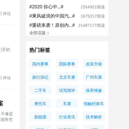
#2020 你心中...#
1554921阅读
评论
#乘风破浪的中国汽...#
1675317阅读
#重磅来袭！原创内...#
21487177阅读
全部话题
热门标签
们开的
国内赛事
国际赛事
改装升级
旅行游记
北京车展
广州车展
评论
二手车
试驾测评
保养维修
案
摩托车
车展
指触经典车
，不像是
新能源
行业资讯
技术解析
陆巡终究