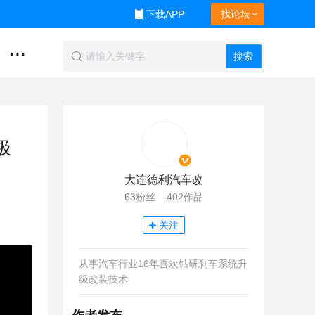
下载APP
找论坛
...
搜索
极
大连德利汽车改
63粉丝 402作品
关注
从事汽车行业16年喜欢钻研刹车系统升
级改装技术