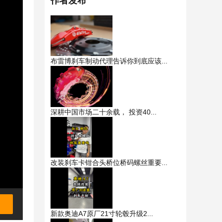
作者发布
布雷博刹车制动代理告诉你到底应该...
深耕中国市场二十余载， 投资40...
改装刹车卡钳合头桥位桥码螺丝重要...
新款奥迪A7原厂21寸轮毂升级2...