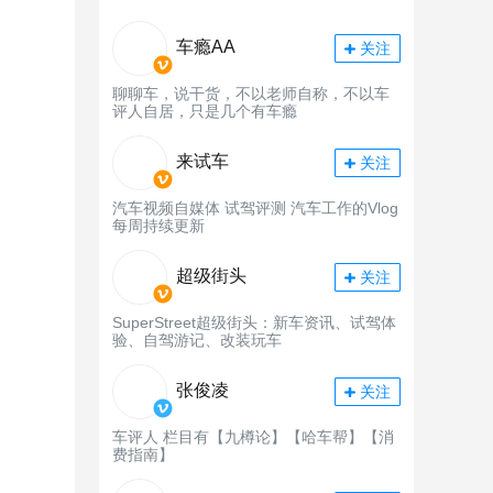
车瘾AA
关注
聊聊车，说干货，不以老师自称，不以车
评人自居，只是几个有车瘾
来试车
关注
汽车视频自媒体 试驾评测 汽车工作的Vlog
每周持续更新
超级街头
关注
SuperStreet超级街头：新车资讯、试驾体
验、自驾游记、改装玩车
张俊凌
关注
车评人 栏目有【九樽论】【哈车帮】【消
费指南】