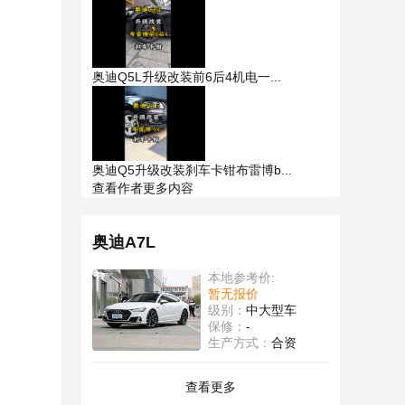
奥迪Q5L升级改装前6后4机电一...
奥迪Q5升级改装刹车卡钳布雷博b...
查看作者更多内容
奥迪A7L
本地参考价:
暂无报价
级别：
中大型车
保修：
-
生产方式：
合资
查看更多