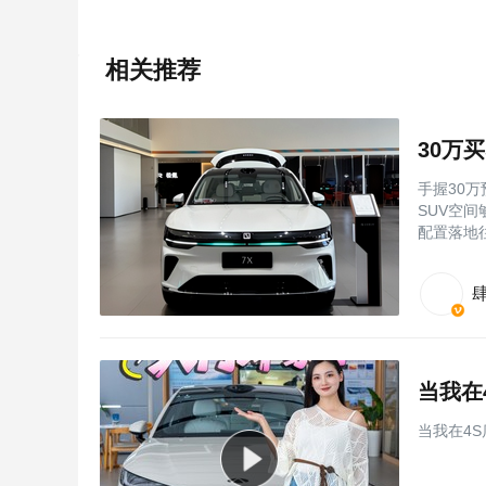
相关推荐
30万
手握30
SUV空
配置落地
当我在
当我在4