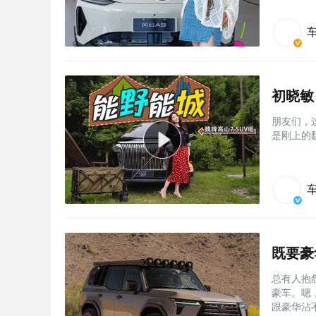
初晓敏
朋友们，
是刚上的
既要豪
总有人抱
豪车。嗯
跟豪华沾