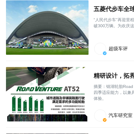
五菱代步车全球
“人民代步车”再迎里
破300万辆。为欢庆这
超级车评
精研设计，拓界而
摘要：锦湖轮胎Road
四季适应能力，以兼
体验。
汽车研究室