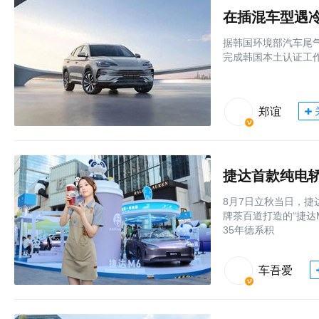
在插混车型遇
据韩国环境部汽车尾气及
完成韩国本土认证工作
郑谊
8月7日立秋当日，
牌茶百道打造的“捷达
35年德系积
车吾爱