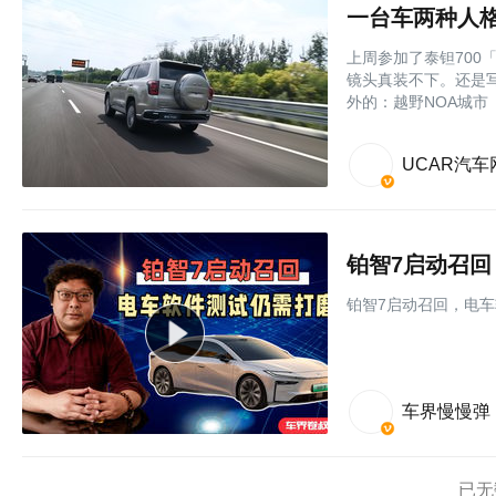
一台车两种人格
上周参加了泰钽70
镜头真装不下。还是
外的：越野NOA城市
UCAR汽车
铂智7启动召
铂智7启动召回，电
车界慢慢弹
已无