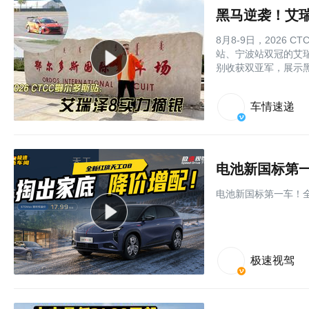
黑马逆袭！艾瑞
8月8-9日，2026
站、宁波站双冠的艾
别收获双亚军，展示黑
车情速递
电池新国标第一
电池新国标第一车！全
极速视驾