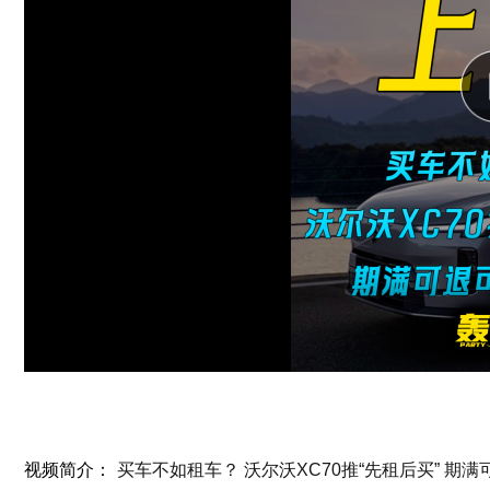
视频简介：
买车不如租车？ 沃尔沃XC70推“先租后买” 期