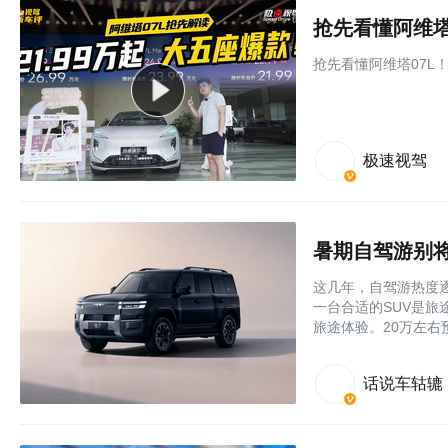
抢先看懂阿维塔0
抢先看懂阿维塔07L！售
极速视驾
暑期自驾游别将
这几年，自驾游热度
一台合适的SUV是
旅途体验。20万左右
话说车轱辘