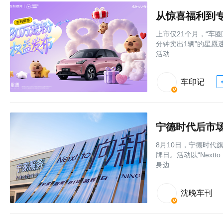
上市仅21个月，“车
分钟卖出1辆”的星愿
活动
车印记
8月10日，宁德时代
牌日。活动以“Next
身边
沈晚车刊