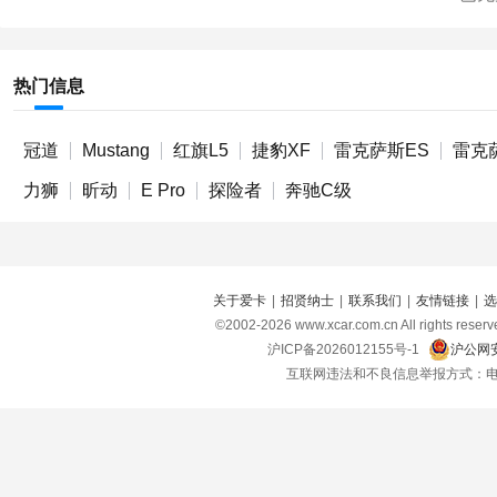
热门信息
冠道
Mustang
红旗L5
捷豹XF
雷克萨斯ES
雷克
力狮
昕动
E Pro
探险者
奔驰C级
关于爱卡
|
招贤纳士
|
联系我们
|
友情链接
|
选
©2002-
2026
www.xcar.com.cn All right
沪ICP备2026012155号-1
沪公网安
互联网违法和不良信息举报方式：电话：021-