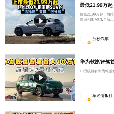
最低21.99万起，阿维
市 #阿维塔07L全新
分秒汽车
华为乾崑智驾首
10万级就有华为乾崑
车迷情报社