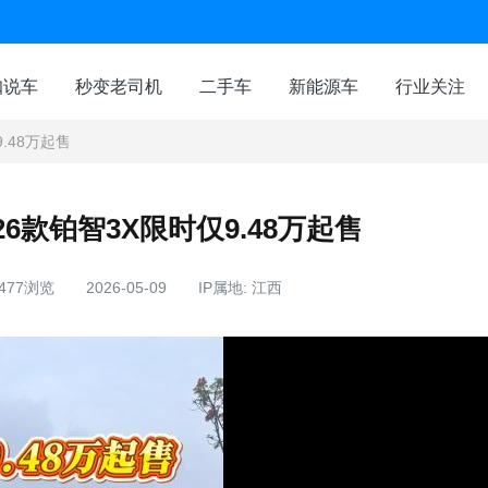
咖说车
秒变老司机
二手车
新能源车
行业关注
.48万起售
6款铂智3X限时仅9.48万起售
477浏览
2026-05-09
IP属地: 江西