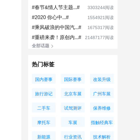
#春节&情人节主题...#
3303244阅读
#2020 你心中...#
1554921阅读
#乘风破浪的中国汽...#
1675317阅读
#重磅来袭！原创内...#
21487177阅读
全部话题
热门标签
国内赛事
国际赛事
改装升级
旅行游记
北京车展
广州车展
二手车
试驾测评
保养维修
摩托车
车展
指触经典车
新能源
行业资讯
技术解析