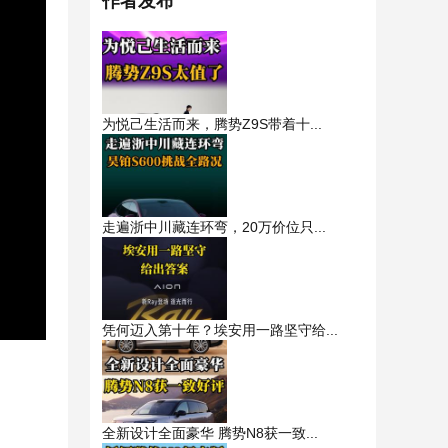
作者发布
为悦己生活而来，腾势Z9S带着十...
走遍浙中川藏连环弯，20万价位只...
凭何迈入第十年？埃安用一路坚守给...
全新设计全面豪华 腾势N8获一致...