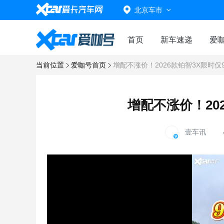
北京车市
首页
新车速递
爱
当前位置
爱咖号首页
增配不涨价！2026款铂智3X限时仅9
增配不涨价！202
壹车讯