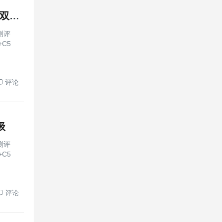
野路轻松闯，新手不用慌！全新猛士M817素车拿下T4+C5双满级评价
测评
C5
评论
级
测评
C5
评论