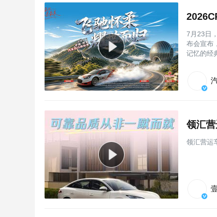
7月23
布会宣布，
记忆的经
领汇营
领汇营运