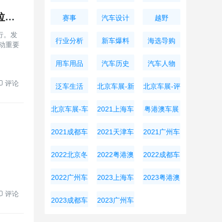
2026CRC中国汽车拉力锦标赛怀柔站将于8月28日至30日拉开战幕！
赛事
汽车设计
越野
行。发
行业分析
新车爆料
海选导购
运动重要
用车用品
汽车历史
汽车人物
评论
泛车生活
北京车展-新
北京车展-评
车资讯
测导购
北京车展-车
2021上海车
粤港澳车展
展周边
展
2021成都车
2021天津车
2021广州车
展
展
展
2022北京冬
2022粤港澳
2022成都车
奥会
大湾区车展
展
2022广州车
2023上海车
2023粤港澳
评论
展
展
大湾区车展
2023成都车
2023广州车
展
展