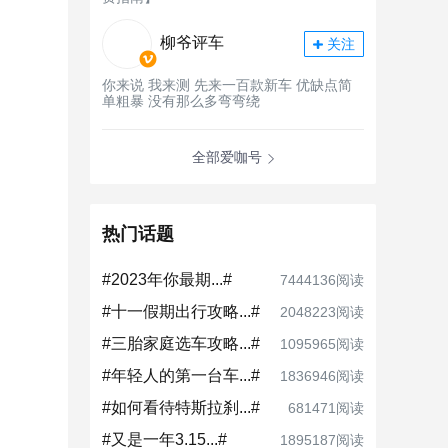
柳爷评车
关注
你来说 我来测 先来一百款新车 优缺点简
单粗暴 没有那么多弯弯绕
全部爱咖号
热门话题
#2023年你最期...#
7444136阅读
#十一假期出行攻略...#
2048223阅读
#三胎家庭选车攻略...#
1095965阅读
#年轻人的第一台车...#
1836946阅读
#如何看待特斯拉刹...#
681471阅读
#又是一年3.15...#
1895187阅读