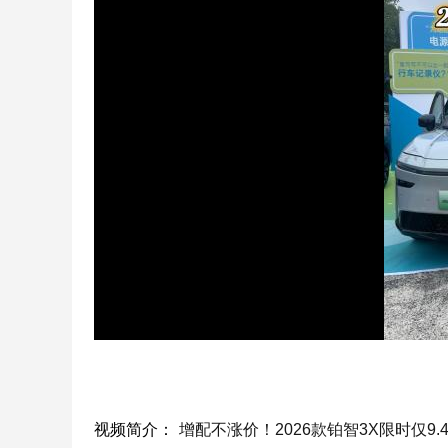
视频简介：
增配不涨价！2026款铂智3X限时仅9.