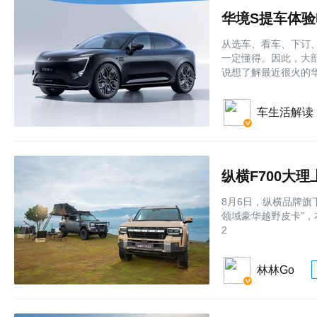
华境S提车体
从选车、看车、下订
一定懂得。因此，大
说想了解最近很火的
车生活解读
纵横F700大理
8月6日，纵横品牌旗
领域豪华越野皮卡”，本
2
林林Go