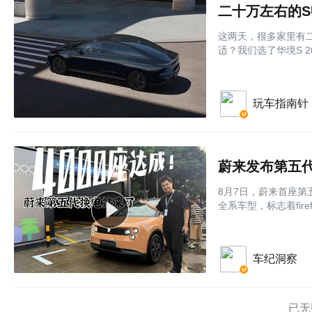
二十万左右的S
这两天，很多家里有
适？我们选了华境S 20
玩车指南针
蔚来发布第五
8月7日，蔚来首座第
全系车型，标志着fir
车纪洞察
已无