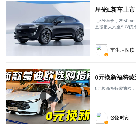
星光L新车上市
近5米车长，2950m
直接把大六座SUV的
车生活阅读
0元换新福特
0元换新福特蒙迪欧
公路时刻