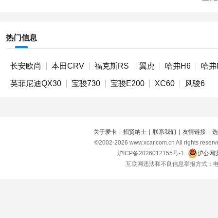
热门信息
长安欧尚
本田CRV
福克斯RS
翼虎
哈弗H6
哈弗
英菲尼迪QX30
宝骏730
宝骏E200
XC60
风骏6
关于爱卡
|
招贤纳士
|
联系我们
|
友情链接
|
选
©2002-
2026
www.xcar.com.cn All right
沪ICP备2026012155号-1
沪公网安
互联网违法和不良信息举报方式：电话：021-