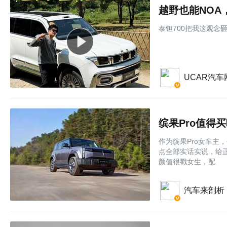
越野也能NOA
泰钽700把我这观念
UCAR汽车
缤果Pro值得
作为缤果Pro女车
点全部实话实说，给
颜值很戳女生，配
汽车来剖析