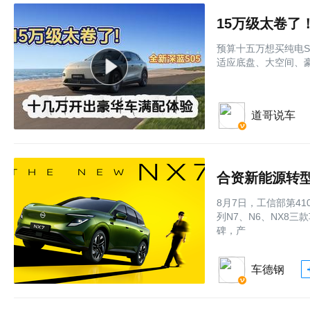
预算十五万想买纯电
适应底盘、大空间、
道哥说车
合资新能源转型
8月7日，工信部第4
列N7、N6、NX8
碑，产
车德钢