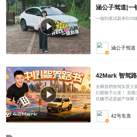
一镜到底试蔚来EC6
涵公子驾道
42Mark 智驾
全网首档智驾实景大富
们摇骰子出发！ 首期主角
狂赚币还是破产保释
42号车库