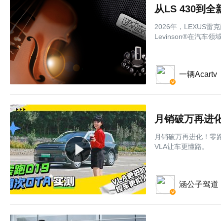
从LS 430到
2026年，LEXUS雷克
Levinson®在汽
一辆Acartv
月销破万再进化！零跑
VLA让车更懂路。
涵公子驾道