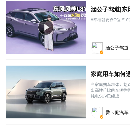
涵公子驾道|东
#幸福就要双C位 #1
涵公子驾道
家庭用车如何选
当家庭购车群体计划购
出高性价比的车辆往往
纯电SUV已经成
爱卡侃汽车