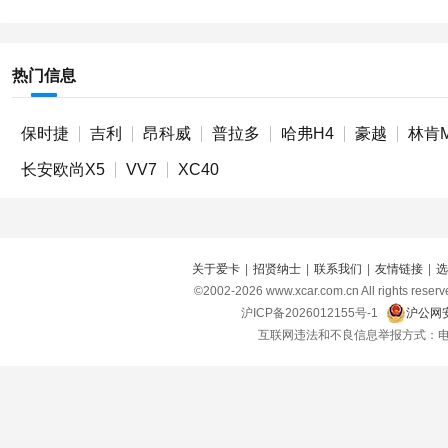
热门信息
保时捷
吉利
昂科威
普拉多
哈弗H4
豪越
林肯
长安欧尚X5
VV7
XC40
关于爱卡
|
招贤纳士
|
联系我们
|
友情链接
|
选
©2002-
2026
www.xcar.com.cn All right
沪ICP备2026012155号-1
沪公网安
互联网违法和不良信息举报方式：电话：021-