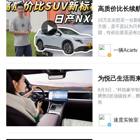
高质价比长续航
15万左右想买一台新
方面，是不是以为只
团，性价比甚至还有过
一辆Acartv
为悦己生活而来
8月3日，“科技豪华
腾势Z的顶级技术，腾
和
速度实验室