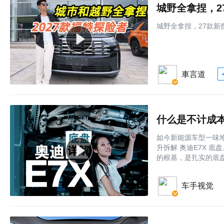
城野全拿捏，2
城野全拿捏，27款新
車言道
什么是不计成本
如今新能源车型一味
升拆解 奥迪E7X 底
的根基，是扎实的底
车手视觉