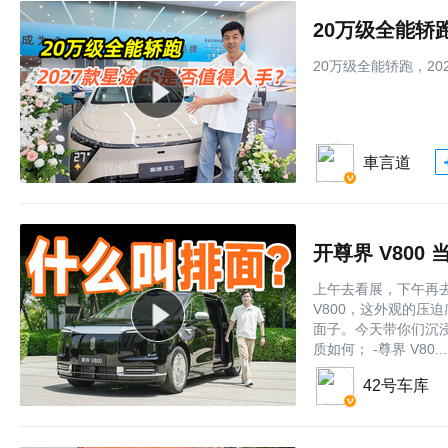
20万级全能轿
20万级全能轿跑，20
車言道
开尊界 V80
上午去看展，下午再
V800，这外观的压
面子。今天带你们沉浸
质如何； -尊界 V80....
42号车库