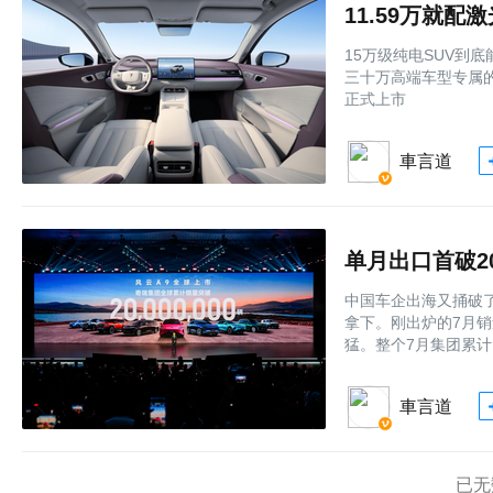
11.59万就配
15万级纯电SUV到
三十万高端车型专属的
正式上市
車言道
单月出口首破2
中国车企出海又捅破
拿下。刚出炉的7月
猛。整个7月集团累计
車言道
已无