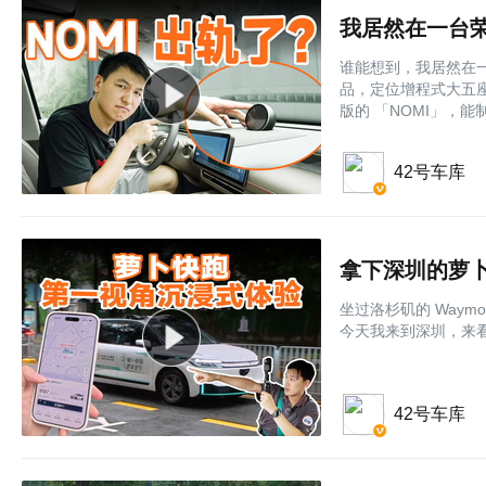
我居然在一台荣
谁能想到，我居然在一
品，定位增程式大五座
版的 「NOMI」，能
42号车库
拿下深圳的萝
坐过洛杉矶的 Way
今天我来到深圳，来
42号车库