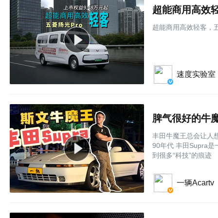
超能商用高效轻
超能商用高效轻客，五
速度实验室
脾气很好的牛魔王
丰田牛魔王总会让人想
90年代 丰田Supr
到很多“科技”的痕迹
一辆Acartv