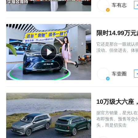
车有志
它还是那台一眼就认得出
没动。但坐进去、体验后
车壹圈
10万级大六座
据官方销量，星光L在
布即预售、预售等交
头，而是切实击