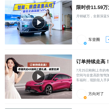
限时价11.5
月销破万，全新深蓝S
车壹圈
订单持续走高
7月25日刚刚上市的奇
空间与全套高阶智驾
车福利，现阶段入手风
方向对了