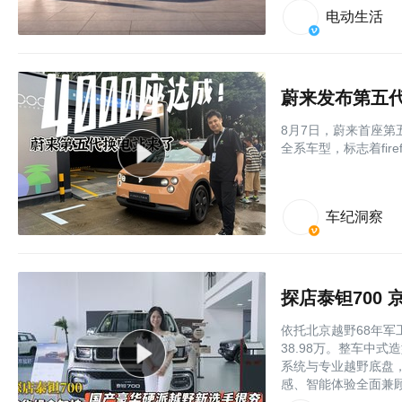
电动生活
蔚来发布第五
8月7日，蔚来首座第
全系车型，标志着fir
车纪洞察
探店泰钽700
依托北京越野68年军
38.98万。整车中
系统与专业越野底盘
感、智能体验全面兼