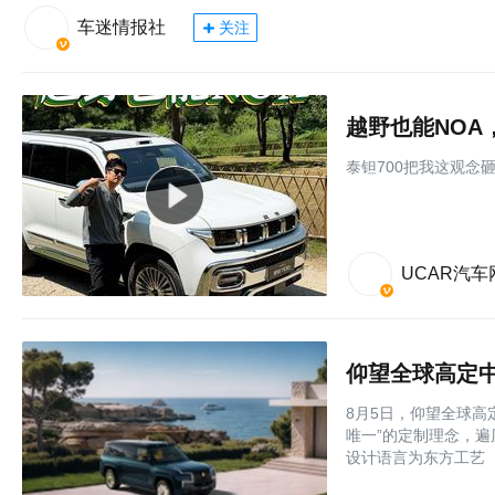
车迷情报社
关注
越野也能NOA
泰钽700把我这观念
UCAR汽车
仰望全球高定中
8月5日，仰望全球高
唯一”的定制理念，
设计语言为东方工艺