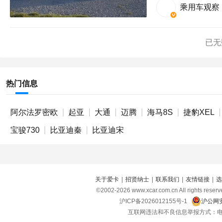
乘用车观察
已无
热门信息
阿尔法罗密欧
起亚
大通
迈腾
海马8S
捷豹XEL
宝骏730
比亚迪秦
比亚迪宋
关于爱卡
|
招贤纳士
|
联系我们
|
友情链接
|
选
©2002-
2026
www.xcar.com.cn All right
沪ICP备2026012155号-1
沪公网安
互联网违法和不良信息举报方式：电话：021-