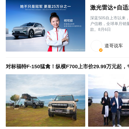
激光雷达+自适
深蓝S05自上市以来
户信赖，全球单月销量
款。8月6日
道哥说车
对标福特F-150猛禽！纵横F700上市价29.99万元起