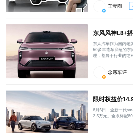
车壹圈
东风汽车作为国内老
50多年造车底蕴的
理，都属于行业的绝
念寒车评
限时权益价14.
8月6日，全新一代sm
2.5万元。全系标配8