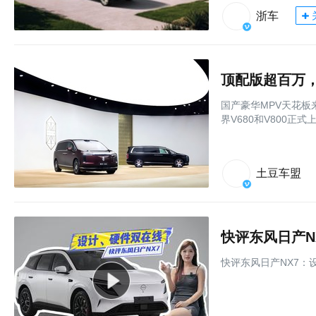
浙车
顶配版超百万，
国产豪华MPV天花板
界V680和V800正式
土豆车盟
快评东风日产N
快评东风日产NX7：