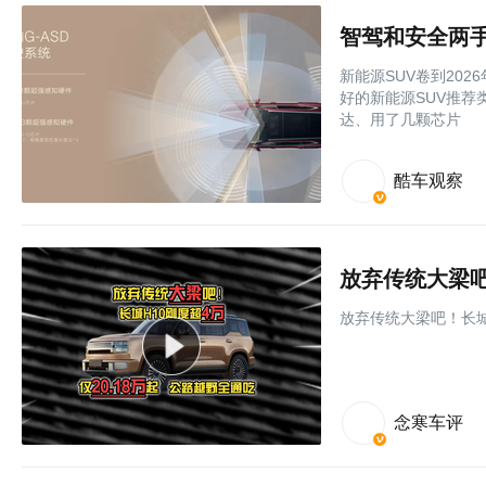
智驾和安全两手
新能源SUV卷到20
好的新能源SUV推
达、用了几颗芯片
酷车观察
放弃传统大梁吧！长城
念寒车评