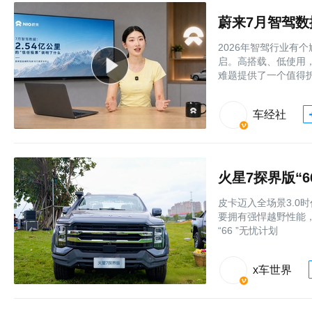
蔚来7月智驾数
2026年智驾行业有
启。高搭载、低使用
难题提供了一个值得
车经社
火星7探界版“
皮卡迈入全场景3.0
要拥有强悍越野性能
“66 ”无忧计划
x车世界