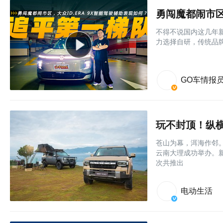
勇闯魔都闹市区
不得不说国内这几年
力选择自研，传统品牌
GO车情报
玩不封顶！纵横F
苍山为幕，洱海作邻。
云南大理成功举办。
次共推出
电动生活