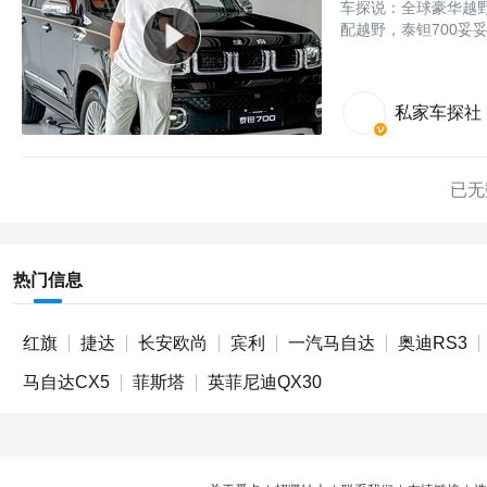
车探说：全球豪华越
配越野，泰钽700妥
私家车探社
已无
热门信息
红旗
捷达
长安欧尚
宾利
一汽马自达
奥迪RS3
马自达CX5
菲斯塔
英菲尼迪QX30