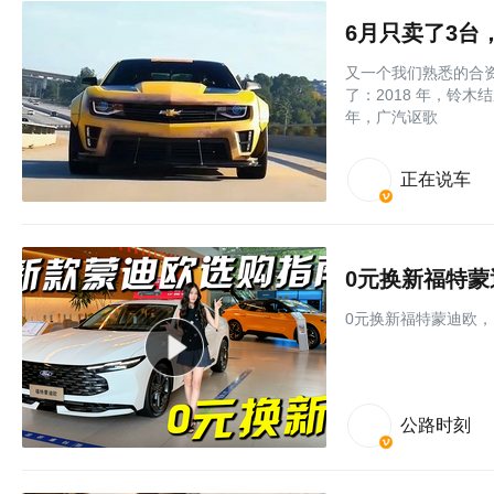
6月只卖了3
又一个我们熟悉的合
了：2018 年，铃木
年，广汽讴歌
正在说车
0元换新福特
0元换新福特蒙迪欧
公路时刻