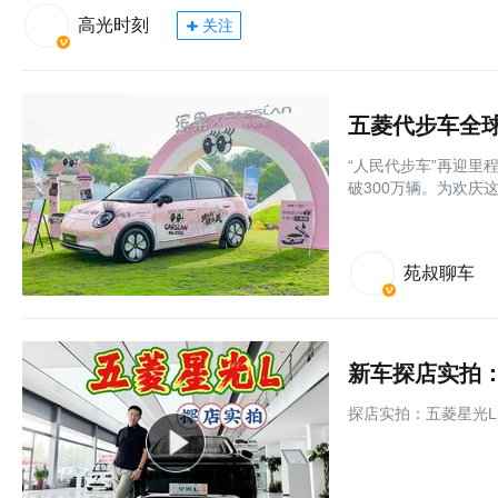
高光时刻
关注
五菱代步车全球
“人民代步车”再迎里
破300万辆。为欢庆这
苑叔聊车
新车探店实拍：
探店实拍：五菱星光L