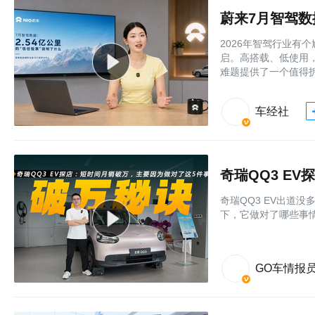
蔚来7月智驾数
2026年智驾行业有
启。高搭载、低使用
难题提供了一个值得
车经社
奇瑞QQ3 EV出道
下，它做对了哪些事
GO车情报