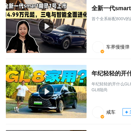
⾸个全系标配800V
车界慢慢弹
年纪轻轻的开什
年纪轻轻的开什么GL8
GL8陆尚
咸车