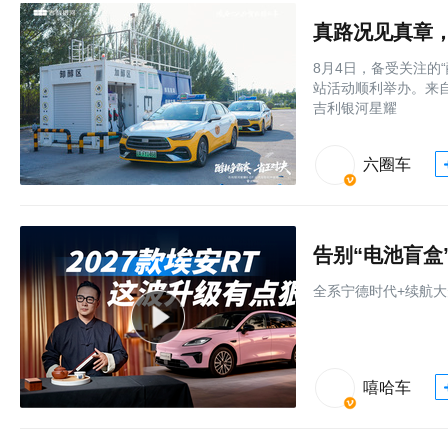
8月4日，备受关注的
站活动顺利举办。来
吉利银河星耀
六圈车
全系宁德时代+续航大
嘻哈车