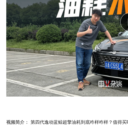
视频简介：
第四代逸动蓝鲸超擎油耗到底咋样咋样？值得买