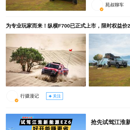
苑叔聊车
为专业玩家而来！纵横F700已正式上市，限时权益价29
行摄漫记
关注
抢先试驾江淮新