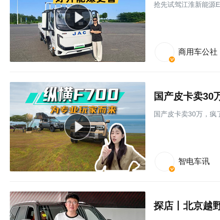
抢先试驾江淮新能源E
商用车公社
国产皮卡卖30
国产皮卡卖30万，疯了
智电车讯
探店丨北京越野