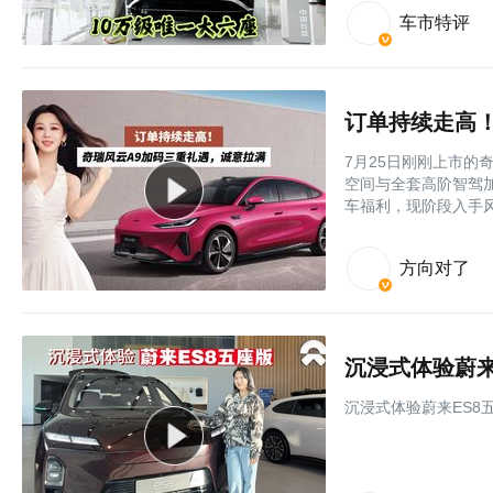
车市特评
订单持续走高
7月25日刚刚上市的奇
空间与全套高阶智驾
车福利，现阶段入手风
方向对了
沉浸式体验蔚来
沉浸式体验蔚来ES8