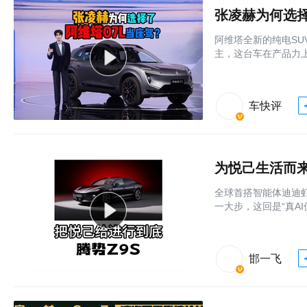
张凌赫为何选择
阿维塔全新的纯电SU
主，这台车在产品力
车快评
为悦己生活而来
全球首搭智能体迪迪虾
一大步，这回是“真AI
邯一飞