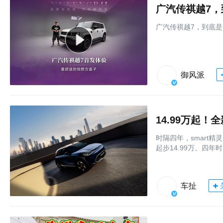
广汽传祺越7
广汽传祺越7，到底
御风派
14.99万起！
时隔四年，smart精灵
起步14.99万。四
车扯