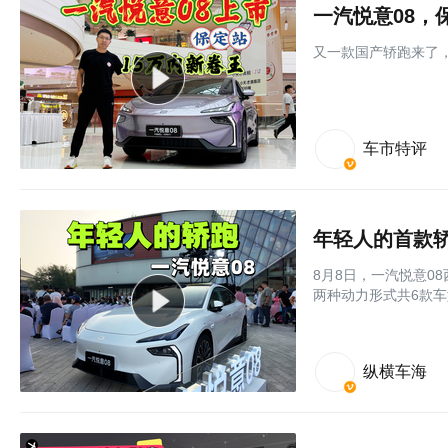
一汽悦意08，
又一款国产轿跑来了，
车市特评
年轻人的首款轿
8月8日，一汽悦意0
两种动力形式共6款车型
纵横车海