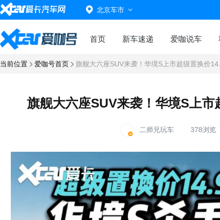
北京车市
首页
新车速递
爱咖说车
当前位置
爱咖号首页
旗舰大六座SUV来袭！华境S上市超级置换价14
旗舰大六座SUV来袭！华境S上市超
二师兄玩车
378浏览