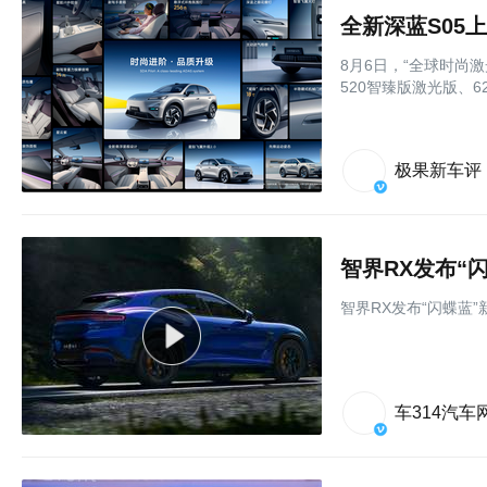
8月6日，“全球时尚激
520智臻版激光版、6
极果新车评
智界RX发布“
智界RX发布“闪蝶蓝
车314汽车