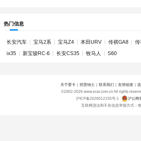
热门信息
长安汽车
宝马2系
宝马Z4
本田URV
传祺GA8
传
ix35
新宝骏RC-6
长安CS35
牧马人
S60
关于爱卡
|
招贤纳士
|
联系我们
|
友情链接
|
选
©2002-
2026
www.xcar.com.cn All right
沪ICP备2026012155号-1
沪公网安
互联网违法和不良信息举报方式：电话：021-