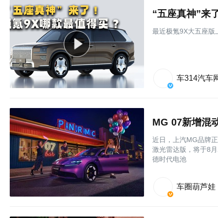
“五座真神”来
最近极氪9X大五座
车314汽车
MG 07新增混
近日，上汽MG品牌正
激光雷达版，将于8月
德时代电池
车圈葫芦娃