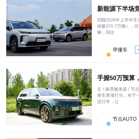
新能源下半场
回顾2026年上半年
销量370.7万辆）
辆，同比
早懂车
手握50万预算，
文 / 杨雪健来源 /
将车逐项打分。对于
进日常，让
节点AUTO