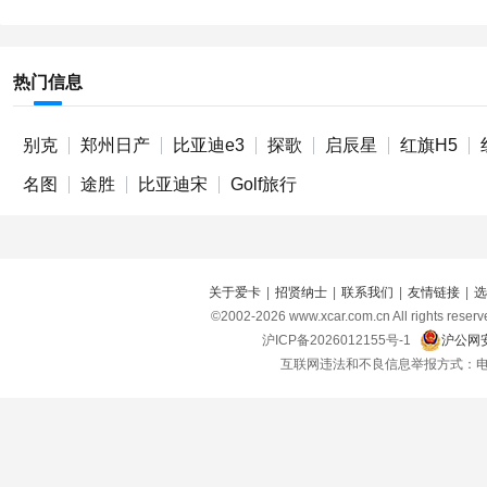
热门信息
别克
郑州日产
比亚迪e3
探歌
启辰星
红旗H5
名图
途胜
比亚迪宋
Golf旅行
关于爱卡
|
招贤纳士
|
联系我们
|
友情链接
|
选
©2002-
2026
www.xcar.com.cn All right
沪ICP备2026012155号-1
沪公网安
互联网违法和不良信息举报方式：电话：021-