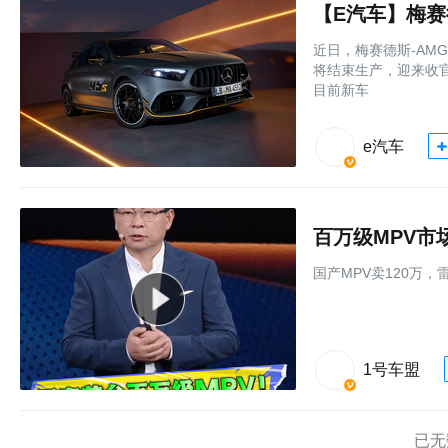
【E汽车】梅赛德
近日，梅赛德斯-AMG
将结束生产，迎来收
目前新车
e汽车
百万级MPV市
国产MPV卖120万
1号车盟
已无