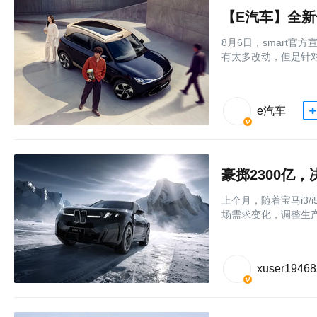
【E汽车】全新一
8月6日，smart官
有太多改动，但是针对电
e汽车
豪掷2300亿
上个月，随着宝马i3/
场需求变化，调整生产
xuser1946