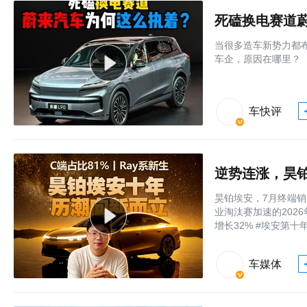
死磕换电赛道
当很多造车新势力都
车企，原因在哪里？
车快评
昊铂埃安，7月终端销量
业淘汰赛加速的202
增长32% #埃安第十
车媒体