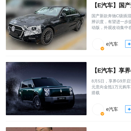
【E汽车】国产
国产新款奔驰C级插
辨识度，有望进一步
动版，外观改动集中
e汽车
【E汽车】享界G
8月5日，享界G9开启
元意向金抵1万元购
搭载
e汽车