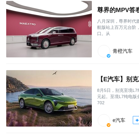
尊界的MPV答
八月深圳，尊界时代旗舰
航版站上百万元台阶，
口。从
青橙汽车
【E汽车】别克
8月5日，别克至境L
元起。至境L7纯电版
702
e汽车