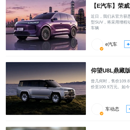
【E汽车】荣威
近日，我们从官方获悉
型SUV，将采用增程动
车辆
e汽车
仰望U8L鼎藏
曾几何时，售价109
价至100.9万元。如
车动态