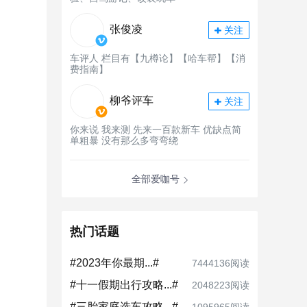
张俊凌
关注
车评人 栏目有【九樽论】【哈车帮】【消
费指南】
柳爷评车
关注
你来说 我来测 先来一百款新车 优缺点简
单粗暴 没有那么多弯弯绕
全部爱咖号
热门话题
#2023年你最期...#
7444136阅读
#十一假期出行攻略...#
2048223阅读
#三胎家庭选车攻略...#