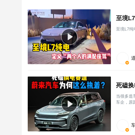
至境L
至境L7纯
死磕换
当很多造
车企，原