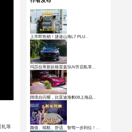
作者发布
上市即热销！捷途山海L7 PLU...
玛莎拉蒂新款格雷嘉SUV开启私享...
阔境自闪耀，比亚迪海豹08上海品...
联礼等
颜值、续航、舒适、智驾一步到位！...