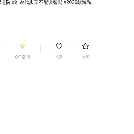
进阶 #谁说代步车不配谈智驾 #2026款海鸥
QQ空间
点赞
收藏