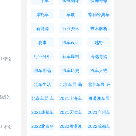
二手车
试驾测评
保养维修
摩托车
车展
指触经典车
新能源
行业资讯
技术解析
赛事
汽车设计
越野
行业分析
新车爆料
海选导购
评论
用车用品
汽车历史
汽车人物
泛车生活
北京车展-新
北京车展-评
车资讯
测导购
路线的
北京车展-车
2021上海车
粤港澳车展
展周边
展
2021成都车
2021天津车
2021广州车
展
展
展
2022北京冬
2022粤港澳
2022成都车
评论