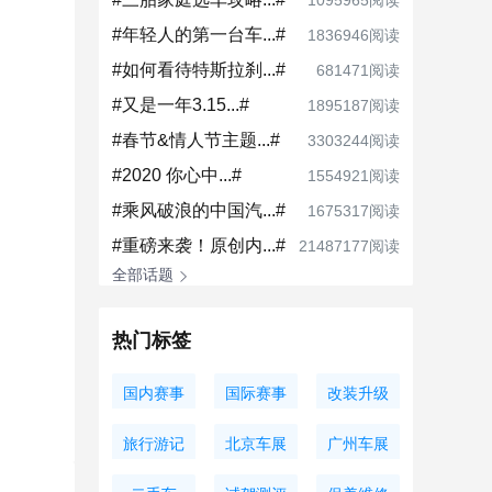
1095965阅读
#年轻人的第一台车...#
1836946阅读
#如何看待特斯拉刹...#
681471阅读
#又是一年3.15...#
1895187阅读
#春节&情人节主题...#
3303244阅读
#2020 你心中...#
1554921阅读
#乘风破浪的中国汽...#
1675317阅读
#重磅来袭！原创内...#
21487177阅读
全部话题
热门标签
国内赛事
国际赛事
改装升级
旅行游记
北京车展
广州车展