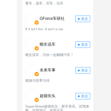
看车，选车，买车，玩车
GForce车研社
关注
If it isn't fun. It isn't a car.
晓生说车
关注
晓生说车，与你一起畅聊汽车！
未来车事
关注
孤独与世界与诗
超级街头
关注
SuperStreet超级街头：新车资讯、试驾体
验、自驾游记、改装玩车