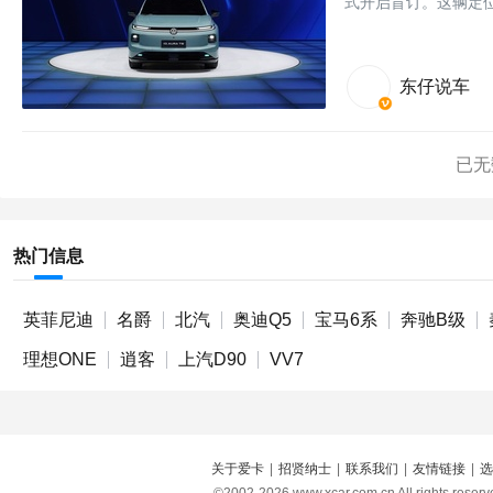
式开启盲订。这辆定
东仔说车
已无
热门信息
英菲尼迪
名爵
北汽
奥迪Q5
宝马6系
奔驰B级
理想ONE
逍客
上汽D90
VV7
关于爱卡
|
招贤纳士
|
联系我们
|
友情链接
|
选