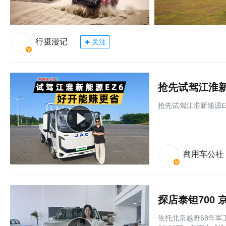
行摄漫记
关注
抢先试驾江淮新
抢先试驾江淮新能源E
商用车公社
探店泰钽700
依托北京越野68年军