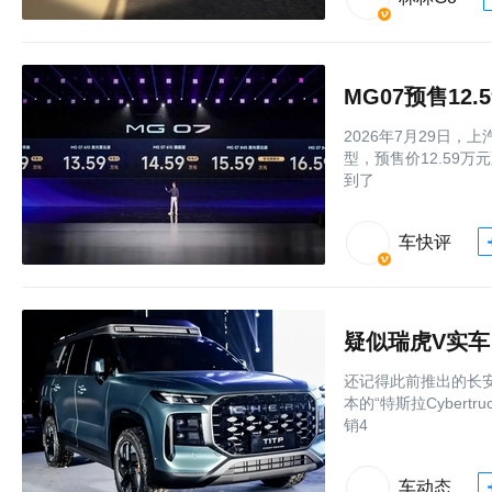
MG07预售12
2026年7月29日
型，预售价12.59
到了
车快评
疑似瑞虎V实车
还记得此前推出的长安
本的“特斯拉Cyber
销4
车动态