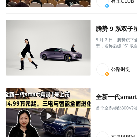
有车CLUB
腾势 9 系双子
8 月 3 日，腾势旗
型，名称后缀 “S” 
公路时刻
⾸个全系标配800V