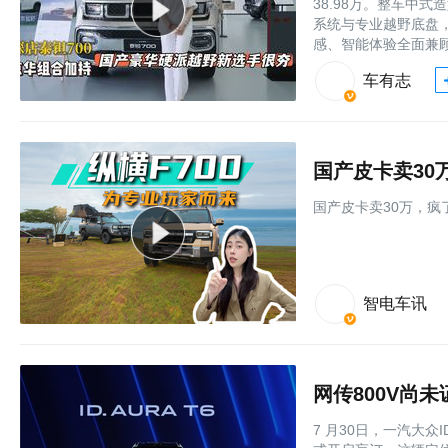
38.98万。整车中
系统与专业越野底盘
感、智能体验全面兼
车有志
国产皮卡卖30
国产皮卡卖30万，疯了
智电车讯
网传800V尚未
7 月30日，一汽大众I