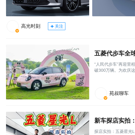
高光时刻
关注
五菱代步车全球
“人民代步车”再迎里
破300万辆。为欢庆这
苑叔聊车
新车探店实拍：
探店实拍：五菱星光L