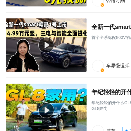
公路时刻
⾸个全系标配800V
车界慢慢弹
年纪轻轻的开什
年纪轻轻的开什么GL8
GL8陆尚
咸车