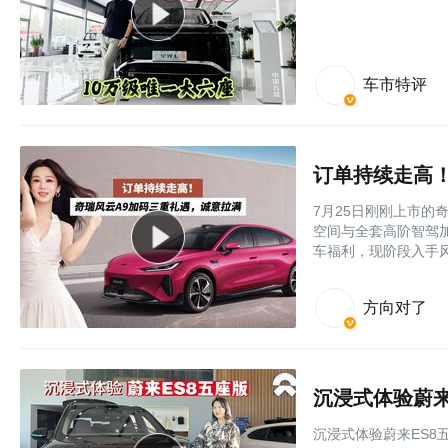
车市特评
订单持续走高
7月25日刚刚上市的奇
空间与全套高阶智驾
车福利，现阶段入手风
方向对了
沉浸式体验蔚来
沉浸式体验蔚来ES8