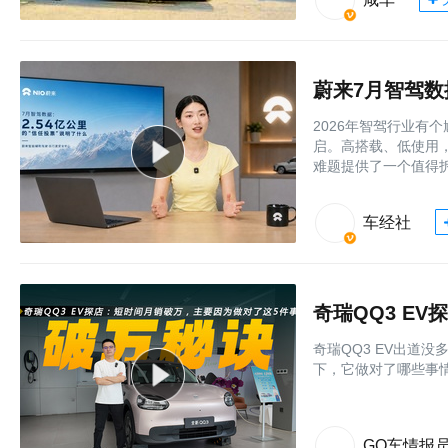
蔚来7月智驾数
2026年智驾行业有
启。高搭载、低使用
难题提供了一个值得
车经社
奇瑞QQ3 EV出道
下，它做对了哪些事
GO车情报