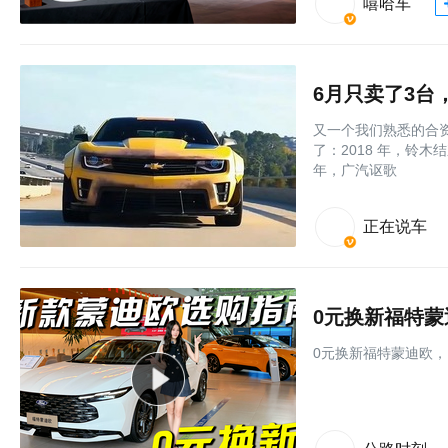
嘻哈车
6月只卖了3
又一个我们熟悉的合
了：2018 年，铃木
年，广汽讴歌
正在说车
0元换新福特
0元换新福特蒙迪欧