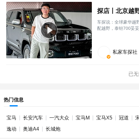
探店丨北京越野
车探说：全球豪华越
配越野，泰钽700妥
私家车探社
已无
热门信息
宝马
长安汽车
一汽大众
宝马M
宝马X5
冠道
逸动
奥迪A4
长城炮