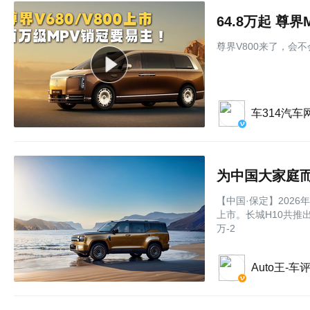
64.8万起 尊
尊界V800来了，会
车314汽车
为中国大家庭而来
【中国·保定】202
上市。长城H10共推
万-2
Auto王-车