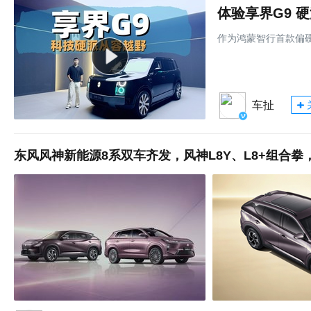
体验享界G9 
作为鸿蒙智行首款偏
车扯
东风风神新能源8系双车齐发，风神L8Y、L8+组合