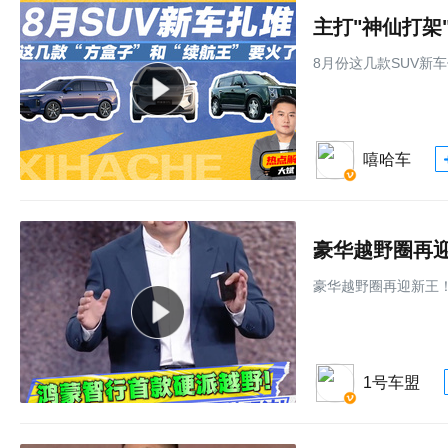
主打"神仙打架
8月份这几款SUV新
嘻哈车
豪华越野圈再
豪华越野圈再迎新王
1号车盟