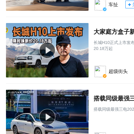
车扯
长城H10正式上市发布
20.18万起
超级街头
搭载同级最强三
搭载同级最强三电20