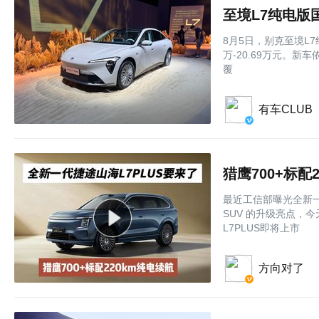
至境L7纯电版国
8月5日，别克至境L
万-20.69万元。新
覆
有车CLUB
最近工信部曝光全新一
SUV 的升级亮点，今
L7PLUS即将上市
方向对了