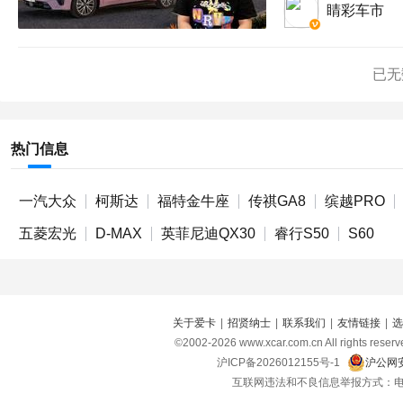
睛彩车市
已无
热门信息
一汽大众
柯斯达
福特金牛座
传祺GA8
缤越PRO
五菱宏光
D-MAX
英菲尼迪QX30
睿行S50
S60
关于爱卡
|
招贤纳士
|
联系我们
|
友情链接
|
选
©2002-
2026
www.xcar.com.cn All right
沪ICP备2026012155号-1
沪公网安
互联网违法和不良信息举报方式：电话：021-