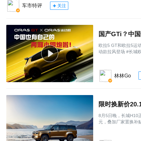
车市特评
关注
国产GTi？中
欧拉5 GT和欧拉5
动款拉风登场 #长城欧
林林Go
限时换新价20.
8月5日晚，长城H10
元，叠加厂家置换补贴后