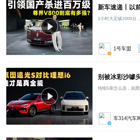
新车速递丨以前
1小时大定破2000台
1号车盟
别被冰彩沙噱
纯电5座怎么选，岚图
车314汽车