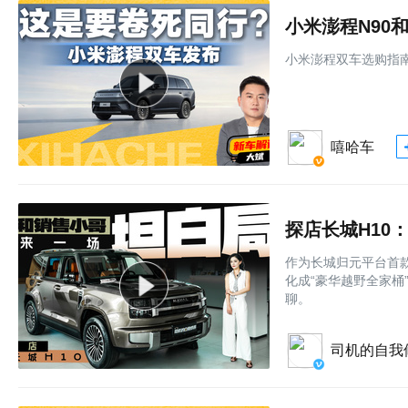
小米澎程N90
小米澎程双车选购指
嘻哈车
探店长城H10
作为长城归元平台首款
化成“豪华越野全家桶
聊。
司机的自我