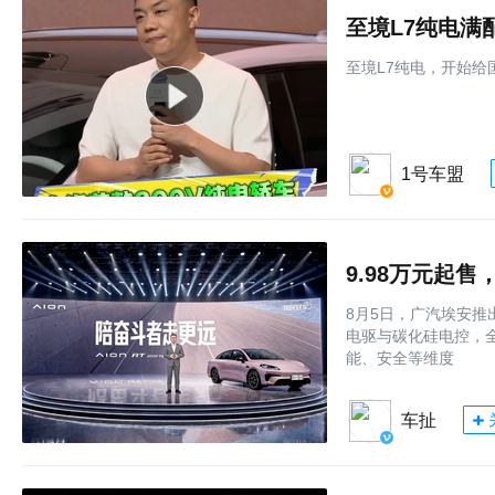
至境L7纯电满
至境L7纯电，开始给
1号车盟
9.98万元起售
8月5日，广汽埃安推
电驱与碳化硅电控，全
能、安全等维度
车扯