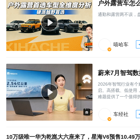
户外露营车怎
通勤和露营两不误，
嘻哈车
蔚来7月智驾数
2026年智驾行业有
启。高搭载、低使用
难题提供了一个值得
车经社
10万级唯一华为乾崑大六座来了，星海V6预售10.49