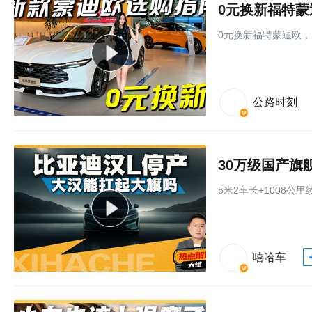
0元换新福特
0元换新福特蒙迪欧
公路时刻
30万级国产旗
5米2车长+1008公
嘻哈车