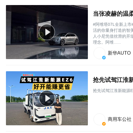
当张凌赫的温柔
#阿维塔07L全新上市
活的你量身打造的智美
人小尼凭借‌丝滑的开场
理念。阿维......
新华AUTO
抢先试驾江淮新
抢先试驾江淮新能源E
商用车公社