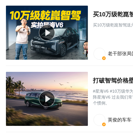
买10万级乾崑
买10万级乾崑智驾送
老干部张局
#星海V6 #10万级
阵星海V6 过去我们常
个惯例。
英俊的车车