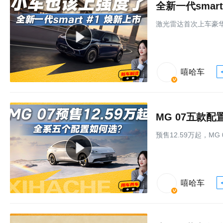
激光雷达⾸次上⻋豪华
嘻哈车
MG 07五款
预售12.59万起，M
嘻哈车