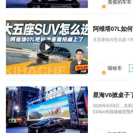
英俊的车车
阿维塔07L如
大五座SUV怎么选？
嘻哈车
星海V6掀桌子
2026年8月8日，
510km乾崑旗舰型预售