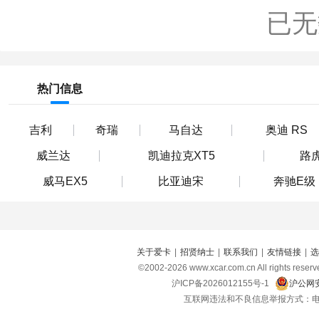
已无
热门信息
吉利
奇瑞
马自达
奥迪 RS
威兰达
凯迪拉克XT5
路
威马EX5
比亚迪宋
奔驰E级
关于爱卡
|
招贤纳士
|
联系我们
|
友情链接
|
选
©2002-
2026
www.xcar.com.cn All right
沪ICP备2026012155号-1
沪公网安
互联网违法和不良信息举报方式：电话：021-