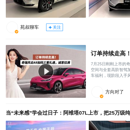
苑叔聊车
关注
订单持续走高
7月25日刚刚上市的奇
空间与全套高阶智驾
车福利，现阶段入手风
方向对了
当“未来感”学会过日子：阿维塔07L上市，把25万级