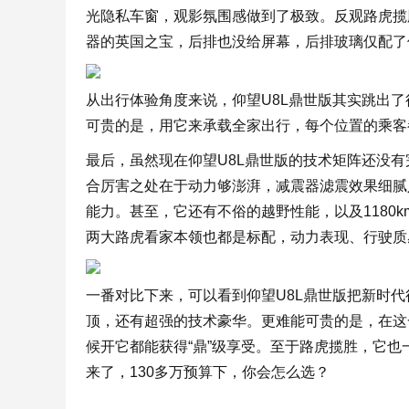
光隐私车窗，观影氛围感做到了极致。反观路虎揽
器的英国之宝，后排也没给屏幕，后排玻璃仅配了
从出行体验角度来说，仰望U8L鼎世版其实跳出
可贵的是，用它来承载全家出行，每个位置的乘客
最后，虽然现在仰望U8L鼎世版的技术矩阵还没有
合厉害之处在于动力够澎湃，减震器滤震效果细腻
能力。甚至，它还有不俗的越野性能，以及1180km
两大路虎看家本领也都是标配，动力表现、行驶质
一番对比下来，可以看到仰望U8L鼎世版把新时
顶，还有超强的技术豪华。更难能可贵的是，在这
候开它都能获得“鼎”级享受。至于路虎揽胜，它
来了，130多万预算下，你会怎么选？