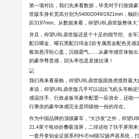
第一项对比，我们先来看数据，毕竟对于行政级豪车
世版车身长宽高分别为5400/2049/1921mm，轴距
距3197mm。从数据来看，仰望U8L鼎世版整体
并且，仰望U8L鼎世版还是个十足的细节控。全车
配日曜金、曜石黑配日珥金2款专属黑金配色灵感源
毂加悬浮轮心盖，沉稳霸气……从豪华感官体验出
的豪华尊贵感，回头率也是直接拉满！
我们再来看座舱，仰望U8L鼎世版跟路虎揽胜最
来说，仰望U8L鼎世版几乎可以说比飞机头等舱
感温扶手、行政桌板等豪华配置一应俱全，还能一
行乘坐的豪华体感完全是同级独一份的存在。
作为中国品牌的顶级豪车，“大沙发”之外，仰望U
21.4英寸电动折叠吸顶屏，二排还给了扶手屏用来
一套丹拿铂金证据系列Hi-End级32扬声器系统