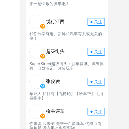
来一起快乐的撩车吧！
悦行江西
关注
和你分享有趣、新鲜和汽车有关或无关的
事！
超级街头
关注
SuperStreet超级街头：新车资讯、试驾体
验、自驾游记、改装玩车
张俊凌
关注
车评人 栏目有【九樽论】【哈车帮】【消
费指南】
柳爷评车
关注
你来说 我来测 先来一百款新车 优缺点简
单粗暴 没有那么多弯弯绕