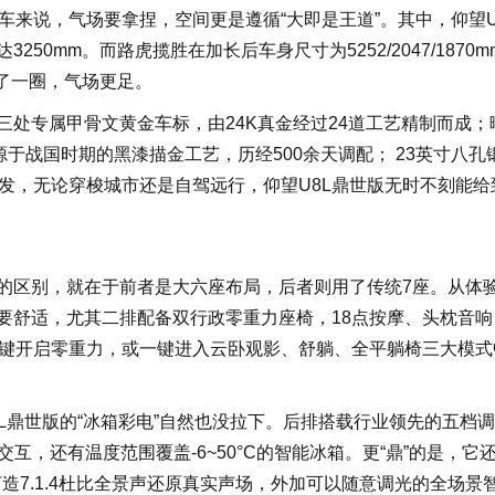
来说，气场要拿捏，空间更是遵循“大即是王道”。其中，仰望U
达3250mm。而路虎揽胜在加长后车身尺寸为5252/2047/1870
大了一圈，气场更足。
三处专属甲骨文黄金车标，由24K真金经过24道工艺精制而成；
于战国时期的黑漆描金工艺，历经500余天调配； 23英寸八孔
发，无论穿梭城市还是自驾远行，仰望U8L鼎世版无时不刻能给
大的区别，就在于前者是大六座布局，后者则用了传统7座。从体
还要舒适，尤其二排配备双行政零重力座椅，18点按摩、头枕音响
键开启零重力，或一键进入云卧观影、舒躺、全平躺椅三大模式
8L鼎世版的“冰箱彩电”自然也没拉下。后排搭载行业领先的五档
交互，还有温度范围覆盖-6~50°C的智能冰箱。更“鼎”的是，它
，打造7.1.4杜比全景声还原真实声场，外加可以随意调光的全场景