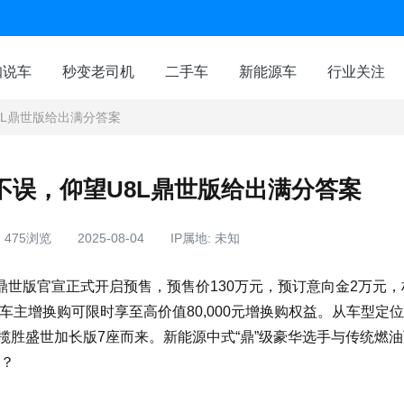
咖说车
秒变老司机
二手车
新能源车
行业关注
8L鼎世版给出满分答案
不误，仰望U8L鼎世版给出满分答案
475浏览
2025-08-04
IP属地: 未知
L鼎世版官宣正式开启预售，预售价130万元，预订意向金2万元
望车主增换购可限时享至高价值80,000元增换购权益。从车型定
揽胜盛世加长版7座而来。新能源中式“鼎”级豪华选手与传统燃
吗？