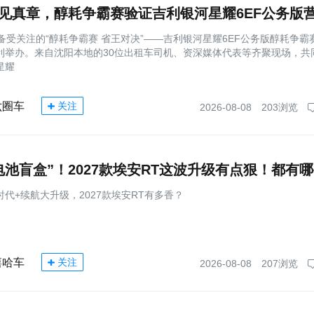
备受关注的“醇耗争霸赛 省王对决”——吉利银河星耀6EF公务版醇耗争霸
利举办。来自沈阳本地的30位出租车司机、资深媒体代表等齐聚现场，共
星耀
六圈车
关注
2026-08-08
203浏览
代+续航大升级，2027款埃安RT有多香？
嘻哈车
关注
2026-08-08
207浏览