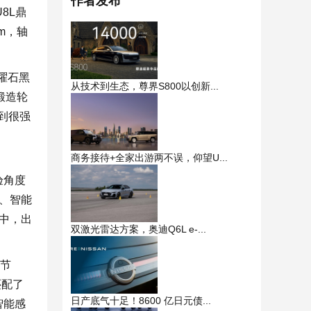
作者发布
8L鼎
mm，轴
曜石黑
从技术到生态，尊界S800以创新...
锻造轮
到很强
商务接待+全家出游两不误，仰望U...
验角度
、智能
中，出
双激光雷达方案，奥迪Q6L e-...
调节
还配了
日产底气十足！8600 亿日元债...
智能感