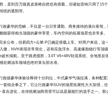
胜，卖到百万级真皮座椅自然也有搭载，但诸如音响只用了15
传统的遮阳帘。
了行政豪华的范畴，不仅是一台日常通勤、商务接待的满分座驾，
都能获得相当顶级的豪华享受，车内空间的拓展场景也非常多。
完全公布，但易四方+云辇-P已确定搭载上车。对用户来说，这
入微，NVH表现非常突出，还有应急浮水、高速爆胎稳行等顶
超长续航。至于路虎揽胜，3.0T V6+48V轻混系统、全地形反
感在燃油车领域也绝对算头部水准。
代行政级豪华体验诠释得十分到位，中式豪华气场拉满，各种配置
一套组合拳之下，它让行政豪华SUV的场景拓展性大大加强，
也一直在进化，在传统燃油阵营里可以说是最能打的选手之一。那