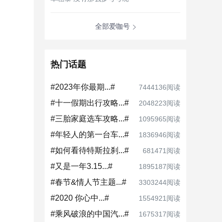
全部爱咖号
热门话题
#2023年你最期...#
7444136阅读
#十一假期出行攻略...#
2048223阅读
#三胎家庭选车攻略...#
1095965阅读
#年轻人的第一台车...#
1836946阅读
#如何看待特斯拉刹...#
681471阅读
#又是一年3.15...#
1895187阅读
#春节&情人节主题...#
3303244阅读
#2020 你心中...#
1554921阅读
#乘风破浪的中国汽...#
1675317阅读