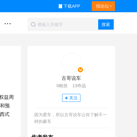
下载APP
找论坛
...
搜索
古哥说车
0粉丝 13作品
，权益周
关注
位和预
油西式
因为爱车，所以古哥说车让你了解不一
样的豪车