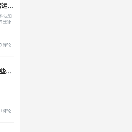
真路况见真章，醇耗争霸赛验证吉利银河星耀6EF公务版营运实力
赛·沈阳
同驾驶
评论
告别“电池盲盒”！2027款埃安RT这波升级有点狠！都有哪些变化
评论