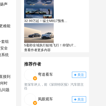
个扬声
32.99万起！猛士M817预售...
更难能
一套组
5毫秒全域执行贴地飞行！仰望U7...
级安全
查看作者更多内容
馈系统
推荐作者
弯道看车
关注
直接到
任何时
资深车评人，前《深圳特区报》汽车部主
任
么问题
凤眼观车
关注