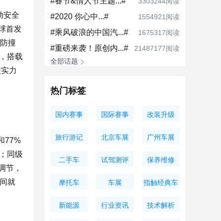
#春节&情人节主题...#
3303244阅读
动安全
#2020 你心中...#
1554921阅读
球首发
#乘风破浪的中国汽...#
1675317阅读
处防撞
#重磅来袭！原创内...#
21487177阅读
面，搭载
全部话题
核实力
热门标签
国内赛事
国际赛事
改装升级
旅行游记
北京车展
广州车展
和77%
；同级
二手车
试驾测评
保养维修
调节，
空间就
摩托车
车展
指触经典车
新能源
行业资讯
技术解析