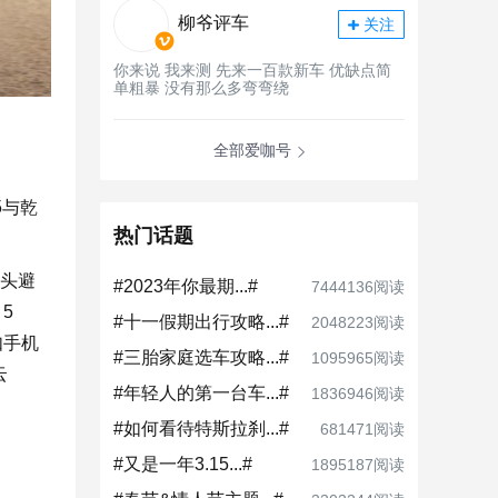
柳爷评车
关注
你来说 我来测 先来一百款新车 优缺点简
单粗暴 没有那么多弯弯绕
全部爱咖号
5与乾
热门话题
探头避
#2023年你最期...#
7444136阅读
5
#十一假期出行攻略...#
2048223阅读
如手机
#三胎家庭选车攻略...#
1095965阅读
云
#年轻人的第一台车...#
1836946阅读
#如何看待特斯拉刹...#
681471阅读
#又是一年3.15...#
1895187阅读