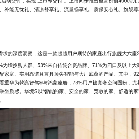
已启动交付，实现“上市即交付”。上市同步推出至高价值40000
、补能无忧礼、清凉舒享礼、流量畅享礼、质保安心礼、旗舰尊
需求的深度洞察，这是一款超越用户期待的家庭出行旗舰大六座S
%为增换购人群、53%来自传统合资品牌、71%为四口及以上大
配家庭、实用靠谱且兼具顶尖智能与大厂底蕴的产品。其中，92
看重华为乾崑智驾®与鸿蒙座舱，73%用户被宽奢空间圈粉，尤
乘坐质感。华境S以“智能的家、安全的家、宽敞的家、舒适的家
往。