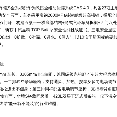
境S全系标配华为乾崑全维防碰撞系统CAS 4.0，具备23项主
安全层面，车身采用宝钢2000MPa核潜艇级超高强钢，搭配全
双门环，构建五纵十一横底部结构+笼式六环车身框架+四门八
”，斩获中汽品科 TOP Safety 安全性能挑战证书。三电安全层
“0自燃、0扩散、0泄漏、0进水、0侵入”，以10倍于新国标的硬
书。
就
 车长、3105mm超长轴距，以同级领先的87.4% 超大得房率
。一二排独立豪华座椅，支持通风、加热、按摩及多向电动调节
孩轻松进出不侧身；第三排同样配备电动调节座椅，支持靠背角度
储物方面，华境S搭载同级唯一423L双层下沉式后备箱，仅下沉
，终结“能坐就不能装”的行业难题。