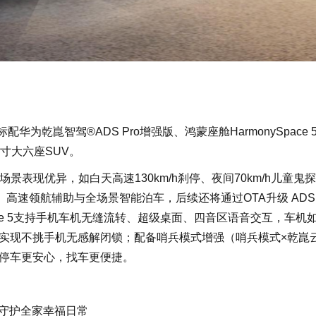
华为乾崑智驾®ADS Pro增强版、鸿蒙座舱HarmonySpace 
寸大六座SUV。
场景表现优异，如白天高速130km/h刹停、夜间70km/h儿童鬼
高速领航辅助与全场景智能泊车，后续还将通过OTA升级 ADS 
pace 5支持手机车机无缝流转、超级桌面、四音区语音交互，车机
实现不挑手机无感解闭锁；配备哨兵模式增强（哨兵模式×乾崑
停车更安心，找车更便捷。
维守护全家幸福日常