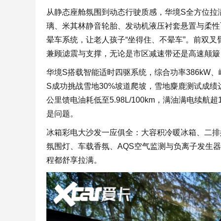
从静态座舱氛围到动态行驶质感，华境S全方位拉
璃、米其林静音轮胎、发动机液压衬套悬置与柔性
晕车系统，让老人孩子“坐得住、不晕车”。前双
兼顾滤震与支撑，无论是市区减速带还是高速颠簸
华境S搭载智能适时四驱系统，综合功率386kW、
S成功挑战雪地30%坡道爬坡，雪地麋鹿测试成绩
公里馈电油耗低至5.98L/100km，满油满电续航超1
是问题。
冰箱彩电大沙发一应俱全：大容积冷暖冰箱、二排
氛围灯、车载香氛、AQS空气监测与负离子发生
程都舒享拉满。