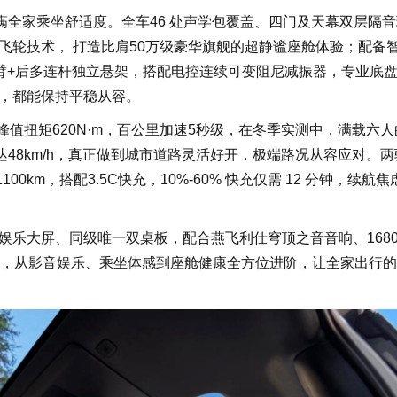
满全家乘坐舒适度。全车46 处声学包覆盖、四门及天幕双层隔音
飞轮技术， 打造比肩50万级豪华旗舰的超静谧座舱体验；配备
叉臂+后多连杆独立悬架，搭配电控连续可变阻尼减振器，专业底
，都能保持平稳从容。
峰值扭矩620N·m，百公里加速5秒级，在冬季实测中，满载六
达48km/h，真正做到城市道路灵活好开，极端路况从容应对。
100km，搭配3.5C快充，10%-60% 快充仅需 12 分钟，续航
娱乐大屏、同级唯一双桌板，配合燕飞利仕穹顶之音音响、168
器，从影音娱乐、乘坐体感到座舱健康全方位进阶，让全家出行