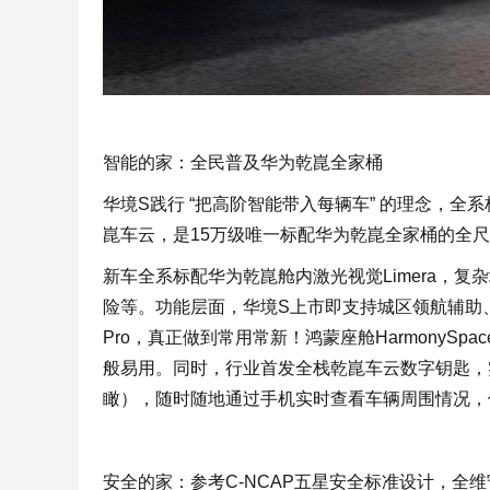
智能的家：全民普及华为乾崑全家桶
华境S践行 “把高阶智能带入每辆车” 的理念，全系标配
崑车云，是15万级唯一标配华为乾崑全家桶的全尺
新车全系标配华为乾崑舱内激光视觉Limera，复杂
险等。功能层面，华境S上市即支持城区领航辅助、
Pro，真正做到常用常新！鸿蒙座舱HarmonyS
般易用。同时，行业首发全栈乾崑车云数字钥匙，
瞰），随时随地通过手机实时查看车辆周围情况，
安全的家：参考C-NCAP五星安全标准设计，全