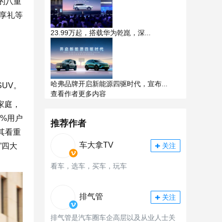
元的八重
享礼等
23.99万起，搭载华为乾崑，深...
哈弗品牌开启新能源四驱时代，宣布...
UV。
查看作者更多内容
家庭，
%用户
推荐作者
其看重
车大拿TV
”四大
关注
看车，选车，买车，玩车
排气管
关注
排气管是汽车圈车企高层以及从业人士关