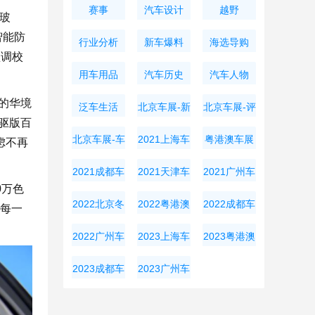
赛事
汽车设计
越野
玻
智能防
行业分析
新车爆料
海选导购
盘调校
用车用品
汽车历史
汽车人物
人的华境
泛车生活
北京车展-新
北京车展-评
两驱版百
车资讯
测导购
北京车展-车
2021上海车
粤港澳车展
焦虑不再
展周边
展
2021成都车
2021天津车
2021广州车
0万色
展
展
展
2022北京冬
2022粤港澳
2022成都车
的每一
奥会
大湾区车展
展
2022广州车
2023上海车
2023粤港澳
展
展
大湾区车展
2023成都车
2023广州车
展
展