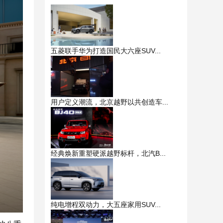
五菱联手华为打造国民大六座SUV...
用户定义潮流，北京越野以共创造车...
经典焕新重塑硬派越野标杆，北汽B...
纯电增程双动力，大五座家用SUV...