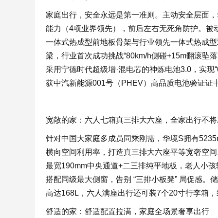
家庭出行，安全永远是第一准则。主动安全层面，华
能力（4项业界领先），前后左右无死角防护。被动
一体式热成型前地板骨架与行业领先一体式热成型
梁，行业首次成功挑战“80km/h侧碰+15m翻滚坠落
采用宁德时代超级增·混电芯的神炼电池3.0，实现
获中汽新能源001号（PHEV）高品质电池验证证
宽敞的家：六人七箱真三排大六座，全家出行不将
针对中国大家庭多成员同乘刚需，华境S拥有5235mm
横向空间利用率，打造真三排大六座平等宽奢空间
最宽190mm中央通道+二三排纯平地板，老人小
搭配同级最大侧窗，告别 “三排小板凳” 局促感。
高达168L，六人满座出行还可装7个20寸行李箱
舒适的家：舒适配置拉满，家庭全场景奢享出行