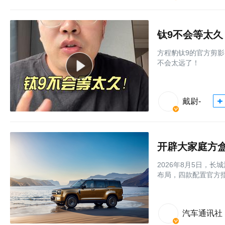
钛9不会等太久
方程豹钛9的官方剪
不会太远了！
戴尉-
开辟大家庭方盒
2026年8月5日，
布局，四款配置官方指导
汽车通讯社