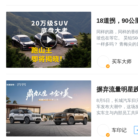
18道拐，90
同样的路，同样的香槟
坡也在等它。 昊铂S
一样多吗？ 青梅尖
买车大师
摒弃流量明星践
8月5日，长城汽车归
车发布大潮中，这场
实车主与内部员工共
车印记