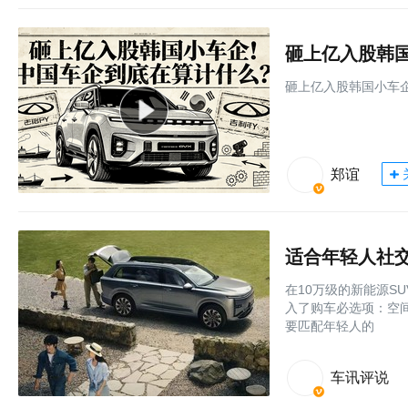
砸上亿入股韩
砸上亿入股韩国小车
郑谊
在10万级的新能源S
入了购车必选项：空
要匹配年轻人的
车讯评说