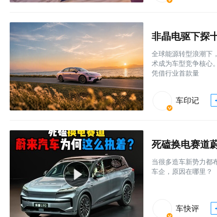
非晶电驱下探十万
全球能源转型浪潮下
术成为车型竞争核心。
凭借行业首款量
车印记
死磕换电赛道
当很多造车新势力都
车企，原因在哪里？
车快评