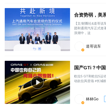
合资势弱，美系
【文/财圈社&道哥说
团和通用汽车正式签署
浪潮中，这
道哥说车
国产GTi？中
欧拉5 GT和欧拉5
动款拉风登场 #长城欧
林林Go