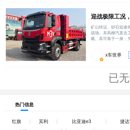
迎战极限工况，
矿山转运、砂石短途
战场。东风柳汽直击工
载、高可靠于一身，
x车世界
已无
热门信息
红旗
宾利
比亚迪e3
捷达