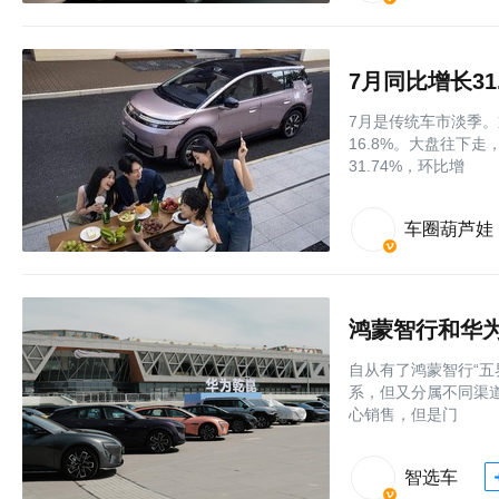
7月同比增长31
7月是传统车市淡季。
16.8%。大盘往下
31.74%，环比增
车圈葫芦娃
鸿蒙智行和华
自从有了鸿蒙智行“五
系，但又分属不同渠
心销售，但是门
智选车