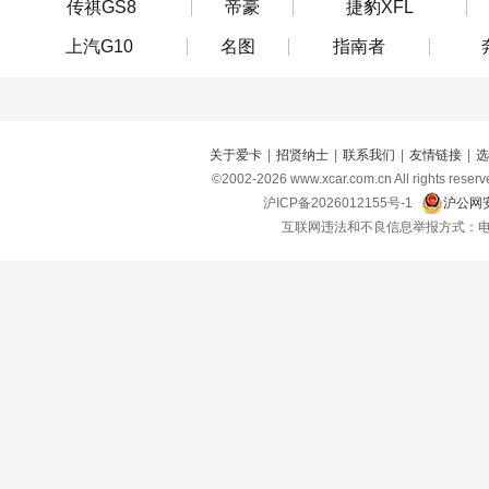
传祺GS8
帝豪
捷豹XFL
上汽G10
名图
指南者
关于爱卡
|
招贤纳士
|
联系我们
|
友情链接
|
选
©2002-
2026
www.xcar.com.cn All right
沪ICP备2026012155号-1
沪公网安
互联网违法和不良信息举报方式：电话：021-