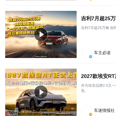
吉利7月超25万辆 创
车主必读
作为埃安品牌2.0又
造。
车迷情报社