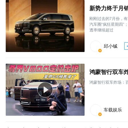
新势力终于月销
刚刚过去的7月份，有
汽车圈“疯狂星期四”
透率继续超过
邱小铖
鸿蒙智行双车炸场：百
车载娱乐