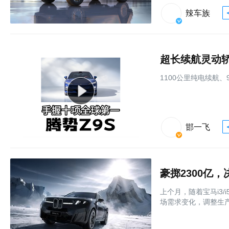
辣车族
超长续航灵动轿
1100公里纯电续航
邯一飞
豪掷2300亿
上个月，随着宝马i3/
场需求变化，调整生产