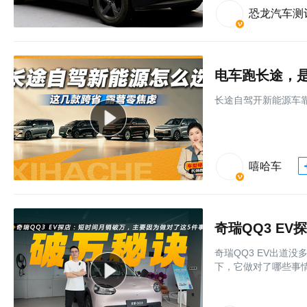
恐龙汽车测
电车跑长途，是
长途自驾开新能源车
嘻哈车
奇瑞QQ3 EV出道
下，它做对了哪些事