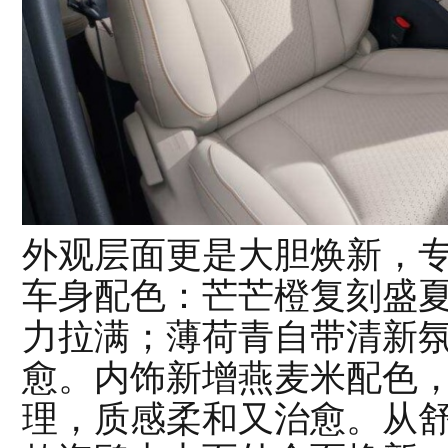
外观层面更是大胆焕新，
车身配色：芒芒橙复刻盛
力拉满；薄荷青自带清新
愈。内饰新增燕麦米配色
理，质感柔和又治愈。从舒