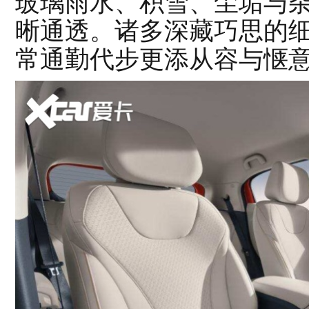
玻璃雨水、积雪、尘垢与
晰通透。诸多深藏巧思的
常通勤代步更添从容与惬