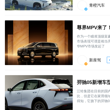
青橙汽车
作为一个瞄准顶级富豪
市场表现可谓是相当
华MPV市场发起了
新座驾
羿驰05新增车型
江铃集团在目前的国
比，但是它在家用领
得知，它旗下的羿驰0