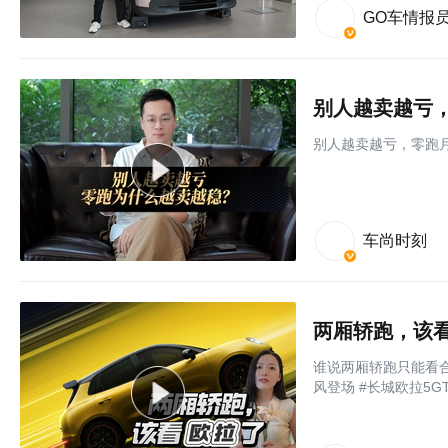
GO车情报
别人越卖越亏，
别人越卖越亏，零跑月
车尚时刻
两厢轿跑，该
谁说两厢轿跑只能看合
风登场 #长城欧拉5G