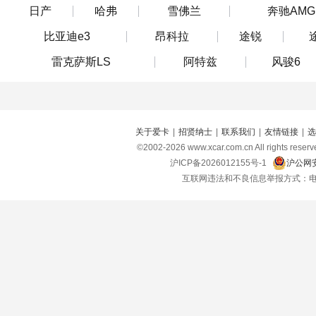
日产
哈弗
雪佛兰
奔驰AMG
比亚迪e3
昂科拉
途锐
雷克萨斯LS
阿特兹
风骏6
关于爱卡
|
招贤纳士
|
联系我们
|
友情链接
|
选
©2002-
2026
www.xcar.com.cn All right
沪ICP备2026012155号-1
沪公网安
互联网违法和不良信息举报方式：电话：021-