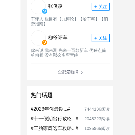
张俊凌
关注
车评人 栏目有【九樽论】【哈车帮】【消
费指南】
柳爷评车
关注
你来说 我来测 先来一百款新车 优缺点简
单粗暴 没有那么多弯弯绕
全部爱咖号
热门话题
#2023年你最期...#
7444136阅读
#十一假期出行攻略...#
2048223阅读
#三胎家庭选车攻略...#
1095965阅读