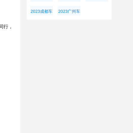
展
展
大湾区车展
2023成都车
2023广州车
展
展
同行，