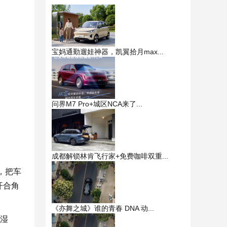
宝妈通勤遛娃神器，凯翼拾月max...
问界M7 Pro+城区NCA来了...
成都解锁林肯飞行家+免费咖啡双重...
，把车
开合角
《亦舞之城》谁的青春 DNA 动...
、湿