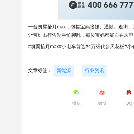
一台凯翼拾月max，包揽宝妈接娃、通勤、逛街
让带娃出行告别手忙脚乱，每位宝妈都能自在从容
#凯翼拾月max#小电车首选#4万级代步天花板#
文章标签：
新能源
行业资讯
微信
微博
QQ