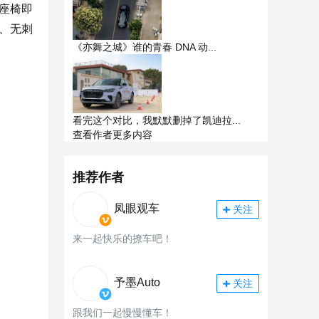
座椅即
、无刺
《亦舞之城》谁的青春 DNA 动...
看完这个对比，我默默删掉了凯迪拉...
查看作者更多内容
推荐作者
凤眼观车
关注
来一起快乐的撩车吧！
予墨Auto
关注
跟我们一起慢慢懂车！