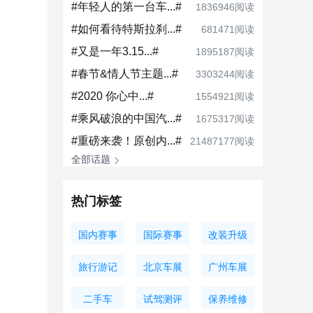
#年轻人的第一台车...#
1836946阅读
#如何看待特斯拉刹...#
681471阅读
#又是一年3.15...#
1895187阅读
#春节&情人节主题...#
3303244阅读
#2020 你心中...#
1554921阅读
#乘风破浪的中国汽...#
1675317阅读
#重磅来袭！原创内...#
21487177阅读
全部话题
热门标签
国内赛事
国际赛事
改装升级
旅行游记
北京车展
广州车展
二手车
试驾测评
保养维修