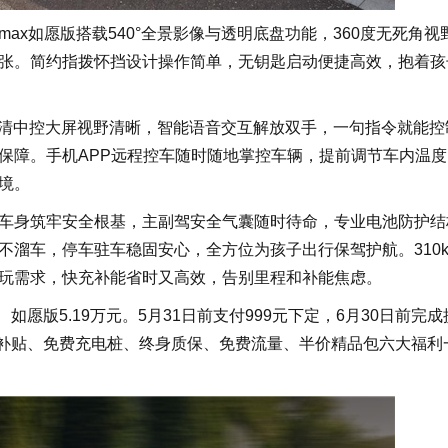
ax如愿版搭载540°全景影像与透明底盘功能，360度无死角视
张。简约指拨怀挡设计操作简单，无钥匙启动便捷高效，抱着孩
高清中控大屏视野清晰，智能语音交互解放双手，一句指令就能控
保障。手机APP远程控车随时随地掌控车辆，提前调节车内温度
境。
车身筑牢安全根基，主副驾安全气囊随时待命，专业电池防护结
不溜车，停车驻车稳固安心，全方位为孩子出行保驾护航。310k
玩需求，快充补能省时又高效，告别里程和补能焦虑。
、如愿版5.19万元。5月31日前支付999元下定，6月30日前完
人补贴、免费充电桩、终身质保、免费流量、半价精品包六大福利