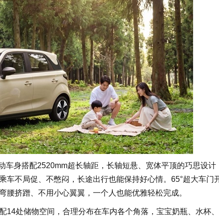
灵动车身搭配2520mm超长轴距，长轴短悬、宽体平顶的巧思设计
乘车不局促、不憋闷，长途出行也能保持好心情。65°超大车门
弯腰挤蹭、不用小心翼翼，一个人也能优雅轻松完成。
配14处储物空间，合理分布在车内各个角落，宝宝奶瓶、水杯