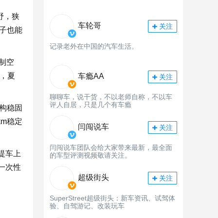
野，狭
车轮哥
关注
子也能
记录老外在中国的汽车生活。
制空
，夏
车瘾AA
关注
聊聊车，说干货，不以老师自称，不以车
评人自居，只是几个有车瘾
构稳固
m稳定
闫闯说车
关注
闫闯说车团队会给大家带来最新，最全面
成提车上
的车型评测视频敬请关注。
一次性
超级街头
关注
SuperStreet超级街头：新车资讯、试驾体
验、自驾游记、改装玩车