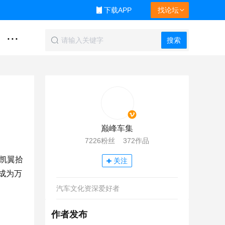
下载APP
找论坛
...
搜索
巅峰车集
7226粉丝 372作品
凯翼拾
关注
成为万
汽车文化资深爱好者
作者发布