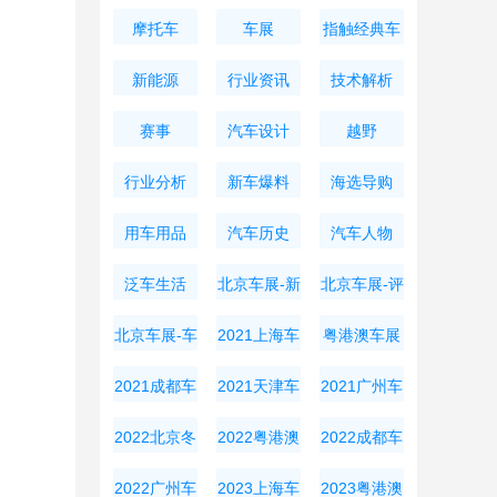
摩托车
车展
指触经典车
新能源
行业资讯
技术解析
赛事
汽车设计
越野
行业分析
新车爆料
海选导购
用车用品
汽车历史
汽车人物
泛车生活
北京车展-新
北京车展-评
车资讯
测导购
北京车展-车
2021上海车
粤港澳车展
展周边
展
2021成都车
2021天津车
2021广州车
展
展
展
2022北京冬
2022粤港澳
2022成都车
奥会
大湾区车展
展
2022广州车
2023上海车
2023粤港澳