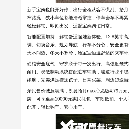
新手宝妈也能开好停，出行全程从容不慌乱。拾月m
窄路况、狭小车位都能清晰掌控，停车会车不再紧
轻松解锁、即刻出发，适配宝妈匆忙日常。
智能配置加持，解锁舒适遛娃新体验。12.8英寸
调、切换音乐、规划导航，行车不分心，安全更有
天不闷热、冬天不寒冷，给宝宝恒温舒适的乘车环
硬核安全底气，守护亲子每一次出行。高强度笼式
耐用。灵敏制动系统搭配驻车辅助，坡道行驶平稳
续航，完美满足接送孩子、日常买菜、周边短途游
亲民售价诚意满满，凯翼拾月max心愿版4.79万元
牌，可享至高10000元惠民礼包，车款抵扣、个
配齐，轻松购车、安心用车。