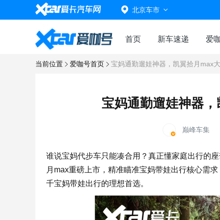
北京车市
首页
新车速递
爱
当前位置
爱咖号首页
宝妈通勤遛娃神器，凯翼拾月max
宝妈通勤遛娃神器，
巅峰车集
谁说宝妈代步车只能凑合用？真正懂家庭出行的座
月max重磅上市，精准瞄准宝妈带娃出行核心需
千宝妈带娃出行的理想首选。