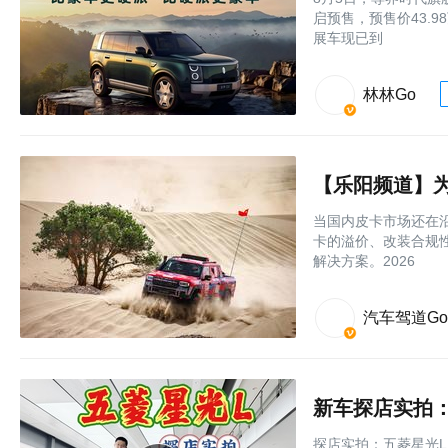
启预售，预售价43.
展车现已到
林林Go
当国内皮卡市场还在沿
卡的溢价、改装合规
解决方案。2026
汽车驾道Go
新车探店实拍：
探店实拍：五菱星光L