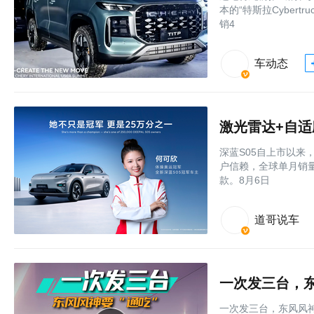
本的“特斯拉Cyber
销4
车动态
激光雷达+自适
深蓝S05自上市以来
户信赖，全球单月销量
款。8月6日
道哥说车
一次发三台，东
一次发三台，东风风神