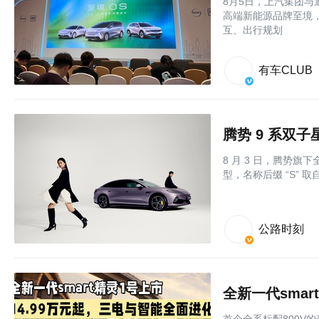
8月5日，上汽集团
高端新能源品牌至境，
互、出行规划
有车CLUB
腾势 9 系双子
8 月 3 日，腾势旗
型，名称后缀 “S” 
公路时刻