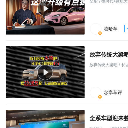
全系宁德时代+续航大
嘻哈车
放弃传统大梁吧！长城
念寒车评