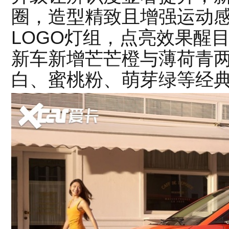
圈，造型精致且增强运动
LOGO灯组，点亮效果醒
新车新增芒芒橙与薄荷青
白、蜜桃粉、萌芽绿等经