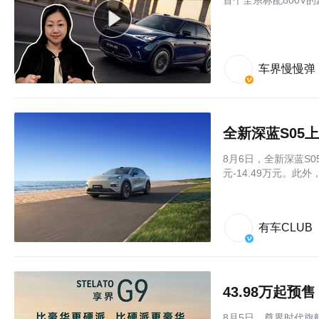
⾸个全系标配800V
车界慢慢弹
全新深蓝S05上
8月6日，全新深蓝S
元-14.49万元。此
有车CLUB
43.98万起
8月5日，尊界时代旗