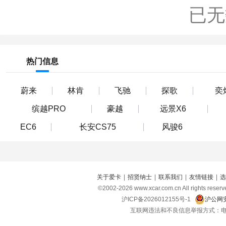
已无
热门信息
蔚来
林肯
飞驰
探歌
奕
缤越PRO
豪越
远景X6
EC6
长安CS75
风骏6
关于爱卡
|
招贤纳士
|
联系我们
|
友情链接
|
选
©2002-
2026
www.xcar.com.cn All right
沪ICP备2026012155号-1
沪公网安
互联网违法和不良信息举报方式：电话：021-