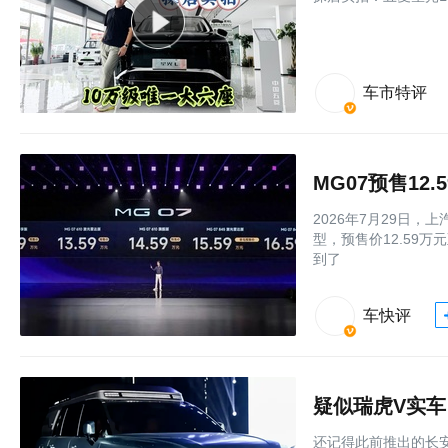
车市特评
MG07预售12
2026年7月29日
型，预售价12.59
到了
车快评
疑似瑞虎V实车
还记得此前推出的长安