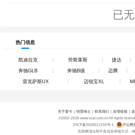
已无
热门信息
凯迪拉克
劳斯莱斯
捷达
奔驰GLB
奔驰B级
迈腾
雷克萨斯UX
迈锐宝XL
MI
关于爱卡
|
招贤纳士
|
联系我们
|
友情链接
|
选
©2002-
2026
www.xcar.com.cn All right
沪ICP备2026012155号-1
沪公网安
互联网违法和不良信息举报方式：电话：021-