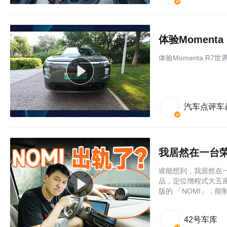
体验Momen
体验Momenta R
汽车点评车
我居然在一台荣
谁能想到，我居然在一
品，定位增程式大五座
版的 「NOMI」，能
42号车库