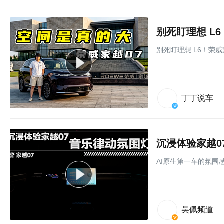
别死盯理想 L6！荣
丁丁说车
沉浸体验家越0
AI原生第一车的氛围
吴佩频道