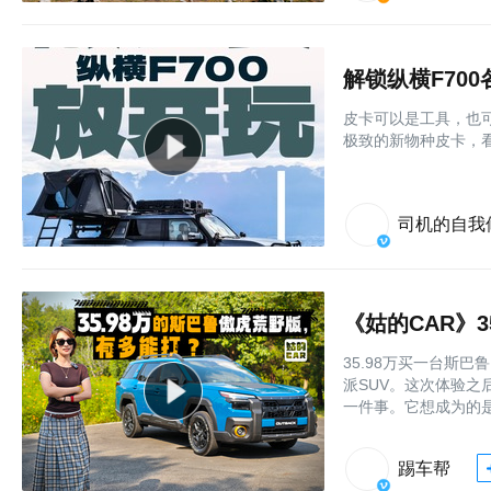
解锁纵横F70
皮卡可以是工具，也可
极致的新物种皮卡，看
司机的自我
《姑的CAR》
35.98万买一台斯
派SUV。这次体验
一件事。它想成为的
踢车帮