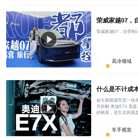
荣威家越07，
荣威家越07，自带制
高冷领域
什么是不计成本
如今新能源车型一味
升拆解 奥迪E7X 底
的根基，是扎实的底
车手视觉