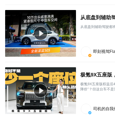
从底盘到辅助驾
从底盘到辅助驾驶都有
即刻视驾Flat
极氪9X五座版
极氪9X五座版权益后
降价”？但这台车不是
司机的自我