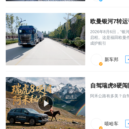
欧曼银河7转
2026年8月6日，
启程。这是福田欧曼作
成护航引
新车邦
自驾瑞虎8硬
阿禾公路有多美？自
嘻哈车