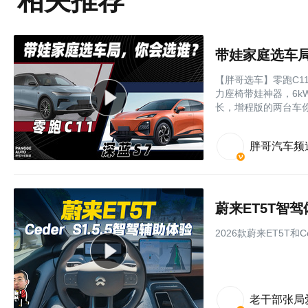
相关推荐
带娃家庭选车
【胖哥选车】零跑C1
力座椅带娃神器，6
长，增程版的两台车
胖哥汽车频
蔚来ET5T智
2026款蔚来ET5T和C
老干部张局