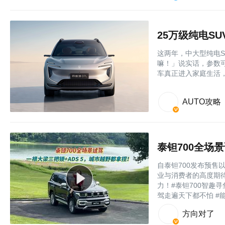
25万级纯电S
这两年，中大型纯电
嘛！」说实话，参数
车真正进入家庭生活
AUTO攻略
自泰钽700发布预
业与消费者的高度期
力！#泰钽700智趣寻
驾走遍天下都不怕 #能...
方向对了