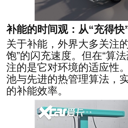
补能的时间观：从“充得快”
关于补能，外界大多关注的
饱”的闪充速度。但在“算
注的是它对环境的适应性。
池与先进的热管理算法，实现
的补能效率。