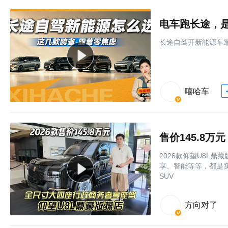
电车跑长途，是
长途自驾开新能源车
嘻哈车
2026款仰望U8L
享、智能等等，都是实
SUV
方向对了