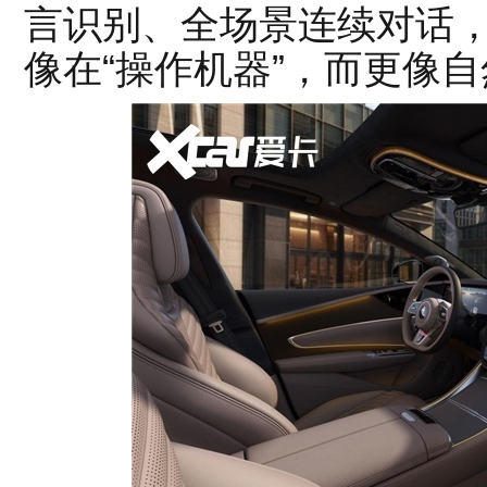
言识别、全场景连续对话
像在“操作机器”，而更像