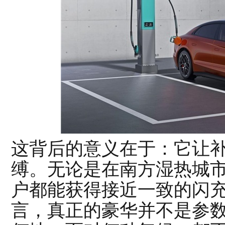
这背后的意义在于：它让
缚。无论是在南方湿热城
户都能获得接近一致的闪
言，真正的豪华并不是参