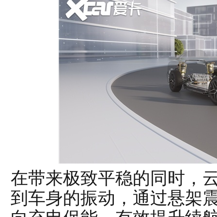
在带来极致平稳的同时，云
到车身的振动，通过悬架