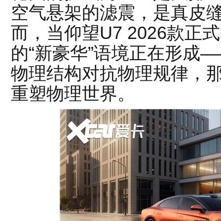
空气悬架的滤震，是真皮
而，当仰望U7 2026款
的“新豪华”语境正在形成
物理结构对抗物理规律，那
重塑物理世界。