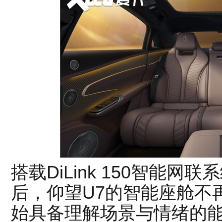
搭载DiLink 150智能网联系
后，仰望U7的智能座舱不
始具备理解场景与情绪的