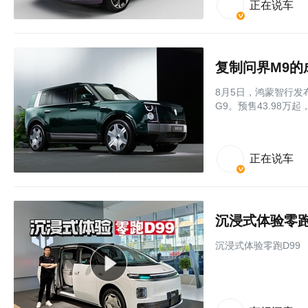
正在说车
复制问界M9的
8月5日，鸿蒙智行发
G9。预售43.98万起
正在说车
沉浸式体验零跑
沉浸式体验零跑D99