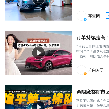
车壹圈
订单持续走高
7月25日刚刚上市的奇
空间与全套高阶智驾
车福利，现阶段入手风
方向对了
勇闯魔都闹市区
不得不说国内这几年
力选择自研，传统品牌