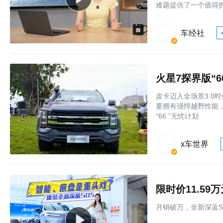
难题提供了一个值得
车经社
火星7探界版“
皮卡迈入全场景3.0
要拥有强悍越野性能
“66 ”无忧计划
x车世界
限时价11.5
月销破万，全新深蓝S