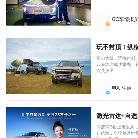
GO车情报
玩不封顶！纵横F
苍山为幕，洱海作邻。
云南大理成功举办。
次共推出
电动生活
激光雷达+自适
深蓝S05自上市以来
户信赖，全球单月销量