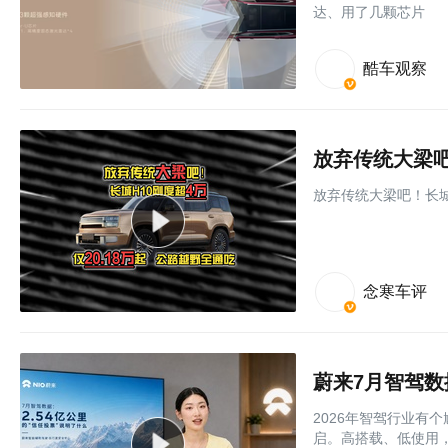
达、用了几颗芯片
酷车观察
放弃传统大梁吧！长城
念寒车评
蔚来7月智驾数
2026年智驾行业有
启。高搭载、低使用