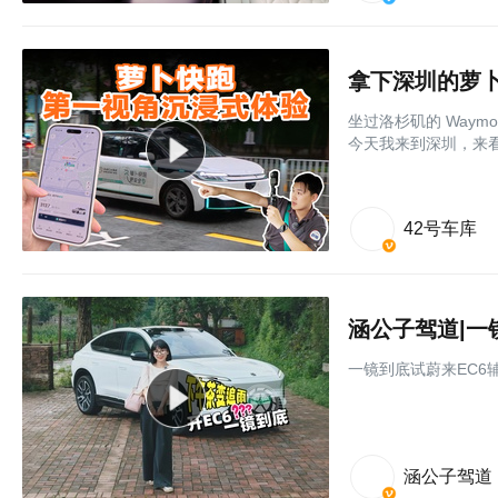
拿下深圳的萝
坐过洛杉矶的 Way
今天我来到深圳，来
42号车库
一镜到底试蔚来EC6
涵公子驾道