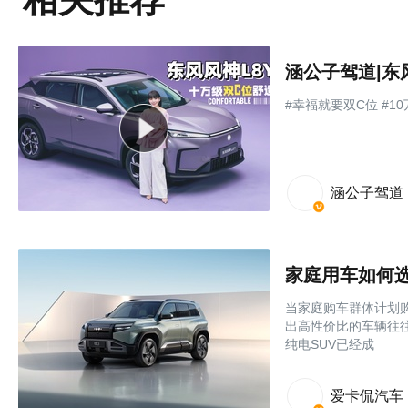
涵公子驾道|东
#幸福就要双C位 #1
涵公子驾道
家庭用车如何选
当家庭购车群体计划购
出高性价比的车辆往往
纯电SUV已经成
爱卡侃汽车