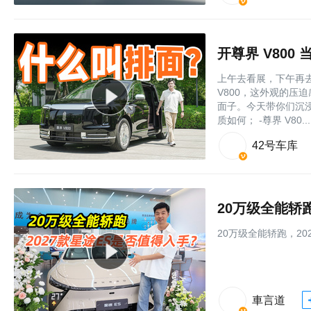
开尊界 V80
上午去看展，下午再
V800，这外观的压
面子。今天带你们沉浸
质如何； -尊界 V80....
42号车库
20万级全能轿
20万级全能轿跑，20
車言道