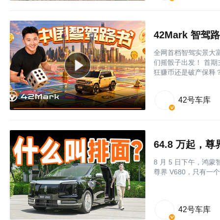
42Mark 智驾
全网首档智驾实景大富
们摇骰子出发！ 首期主角
狂赚币还是破产保释
42号车库
64.8 万起，
8 月 5 日下午，
尊界 V680，只有一
42号车库