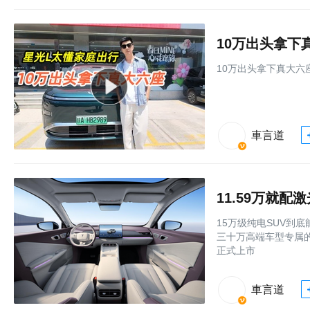
10万出头拿下
10万出头拿下真大六
車言道
11.59万就配
15万级纯电SUV到
三十万高端车型专属的
正式上市
車言道