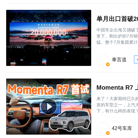
单月出口首破2
中国车企出海又捅破
拿下。刚出炉的7月
猛。整个7月集团累计
車言道
Momenta 
来了！大家期待已久的 
发的车型之一，上汽大众 
下，有什么样的表现
42号车库