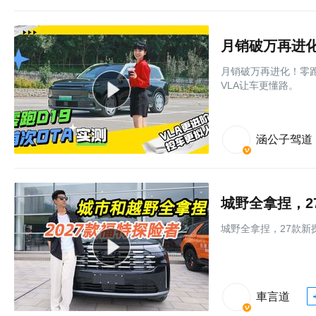
月销破万再进化！零跑
VLA让车更懂路。
涵公子驾道
城野全拿捏，2
城野全拿捏，27款新
車言道