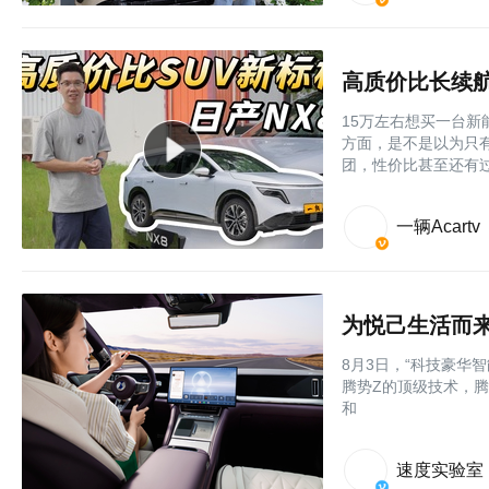
高质价比长续航
15万左右想买一台新
方面，是不是以为只
团，性价比甚至还有过
一辆Acartv
为悦己生活而来
8月3日，“科技豪华
腾势Z的顶级技术，腾
和
速度实验室