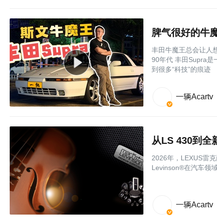
脾气很好的牛魔王
丰田牛魔王总会让人想
90年代 丰田Supr
到很多“科技”的痕迹
一辆Acartv
从LS 430到
2026年，LEXUS雷克
Levinson®在汽
一辆Acartv