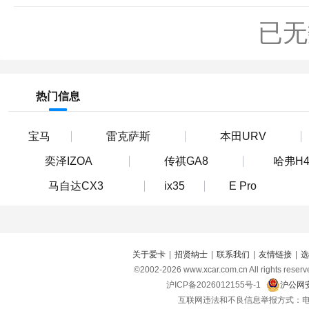
已无
热门信息
宝马
雷克萨斯
本田URV
奕泽IZOA
传祺GA8
哈弗H
马自达CX3
ix35
E Pro
关于爱卡
|
招贤纳士
|
联系我们
|
友情链接
|
选
©2002-
2026
www.xcar.com.cn All right
沪ICP备2026012155号-1
沪公网安
互联网违法和不良信息举报方式：电话：021-