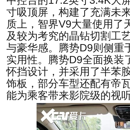
中控台的17.2英寸3.4K
寸吸顶屏，构建了充满未
质上，智界V9大量使用了天
及较为考究的晶钻切割工
与豪华感。腾势D9则侧重
实用性。腾势D9全面换装
怀挡设计，并采用了半苯
饰板，部分车型还配有帝瓦
能为乘客带来影院级的视