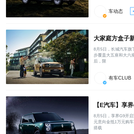
车动态
大家庭方盒子新物
8月5日，长城汽车旗
步覆盖大五座和大六座双
后，限
有车CLUB
【E汽车】享界G
8月5日，享界G9开启
元意向金抵1万元购
搭载