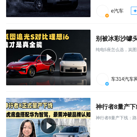
e汽车
别被冰彩沙噱
纯电5座怎么选，岚图
车314汽车
神行者8量产下线：