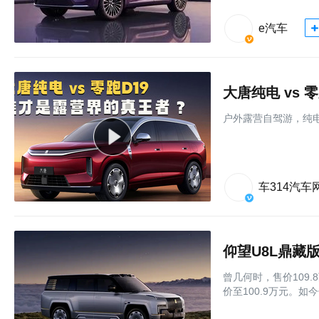
e汽车
大唐纯电 vs
户外露营自驾游，纯电
车314汽车
仰望U8L鼎藏
曾几何时，售价109
价至100.9万元。如