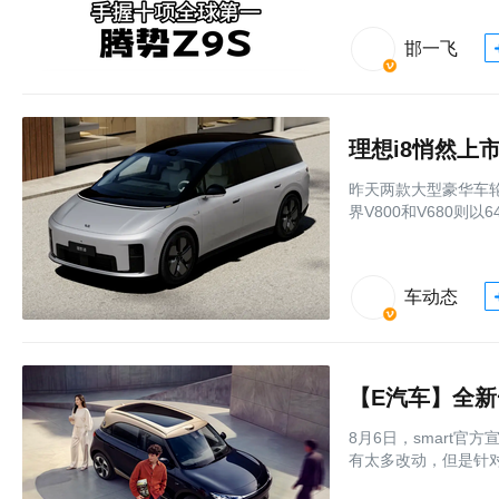
邯一飞
理想i8悄然上
昨天两款大型豪华车轮
界V800和V680则
车动态
【E汽车】全新一
8月6日，smart官
有太多改动，但是针对电