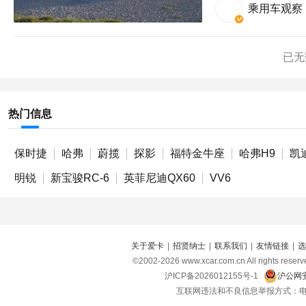
乘用车观察
已无
热门信息
保时捷
哈弗
蔚揽
探影
福特金牛座
哈弗H9
凯
明锐
新宝骏RC-6
英菲尼迪QX60
VV6
关于爱卡
|
招贤纳士
|
联系我们
|
友情链接
|
选
©2002-
2026
www.xcar.com.cn All right
沪ICP备2026012155号-1
沪公网安
互联网违法和不良信息举报方式：电话：021-