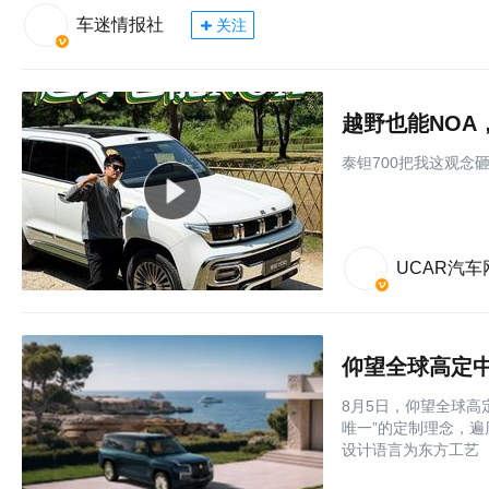
车迷情报社
关注
越野也能NOA
泰钽700把我这观念
UCAR汽车
仰望全球高定中
8月5日，仰望全球高
唯一”的定制理念，
设计语言为东方工艺