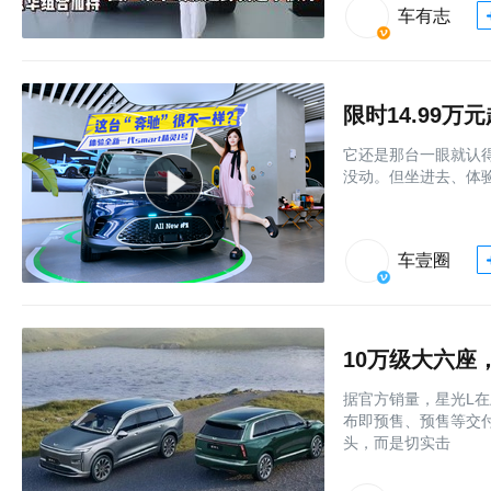
车有志
它还是那台一眼就认得出
没动。但坐进去、体验后
车壹圈
10万级大六座
据官方销量，星光L在
布即预售、预售等交
头，而是切实击