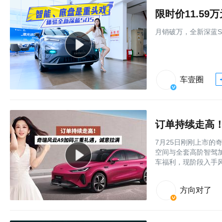
限时价11.5
月销破万，全新深蓝S
车壹圈
订单持续走高
7月25日刚刚上市的奇
空间与全套高阶智驾
车福利，现阶段入手风
方向对了