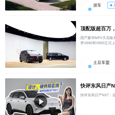
浙车
顶配版超百万，
国产豪华MPV天花板
界V680和V800正式
土豆车盟
快评东风日产N
快评东风日产NX7：