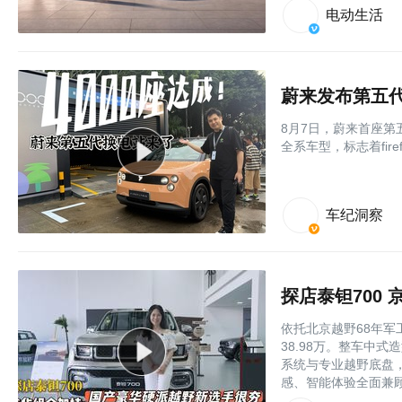
电动生活
蔚来发布第五
8月7日，蔚来首座第
全系车型，标志着fir
车纪洞察
探店泰钽700
依托北京越野68年军
38.98万。整车中
系统与专业越野底盘
感、智能体验全面兼