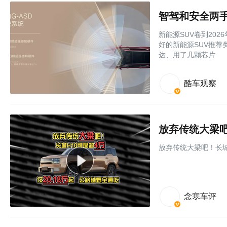
智驾和安全两手
新能源SUV卷到20
好的新能源SUV推
达、用了几颗芯片
酷车观察
放弃传统大梁吧！长城
念寒车评