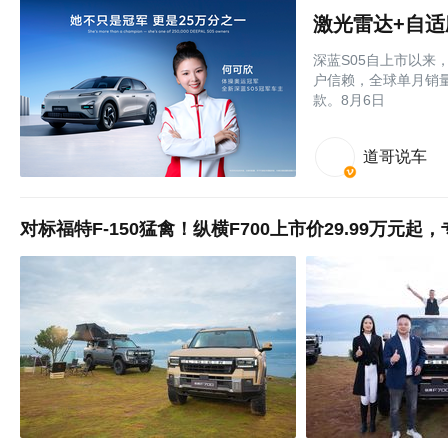
激光雷达+自适
深蓝S05自上市以来
户信赖，全球单月销量
款。8月6日
道哥说车
对标福特F-150猛禽！纵横F700上市价29.99万元起