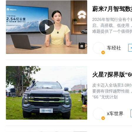
蔚来7月智驾数
2026年智驾行业有
启。高搭载、低使用
难题提供了一个值得
车经社
火星7探界版“
皮卡迈入全场景3.0
要拥有强悍越野性能
“66 ”无忧计划
x车世界