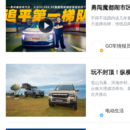
勇闯魔都闹市区
不得不说国内这几年
力选择自研，传统品牌
GO车情报
玩不封顶！纵横F
苍山为幕，洱海作邻。
云南大理成功举办。
次共推出
电动生活