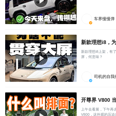
车界慢慢弹
新款理想i8，
新款理想i8上架，
屏，何意味？
司机的自我
开尊界 V80
上午去看展，下午再
V800，这外观的压