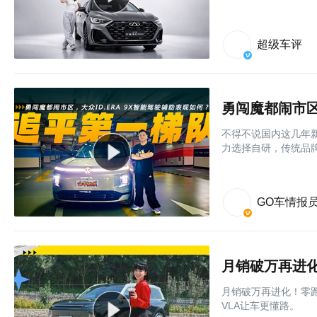
超级车评
勇闯魔都闹市区
不得不说国内这几年
力选择自研，传统品牌
GO车情报
月销破万再进化！零跑
VLA让车更懂路。