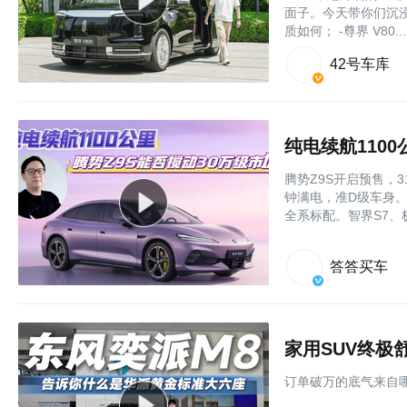
面子。今天带你们沉浸
质如何； -尊界 V80....
42号车库
纯电续航110
腾势Z9S开启预售，3
钟满电，准D级车身。易
全系标配。智界S7、
答答买车
家用SUV终极
订单破万的底气来自