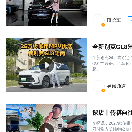
嘻哈车
全新别克GL8陆尚定位
便利性兼得。全车有2
馨。
吴佩频道
车探说：2027款传祺向
同时集齐长纯电续航+