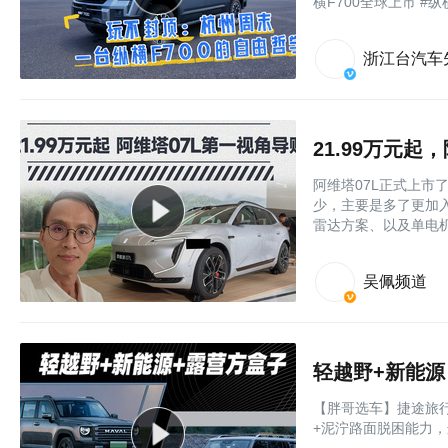
横F700全球上市 #纵
浙江台汽车
21.99万元起
阿维塔07L正式上市
少，主要是多了更加入门
雷达方案、以及单电机
吴佩频道
轻越野+新能
【胖哥选车】捷途旅
+泥泞路面脱困能力