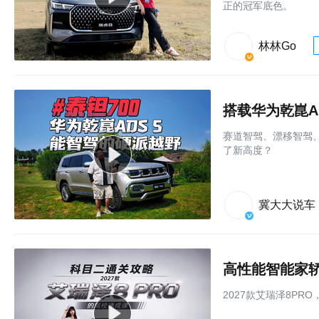
正的冠军底色。
林林Go
搭载华为乾崑A
赛道智驾、漂移智驾、
了新高度？
冀大大说车
2027款艾瑞泽8PR