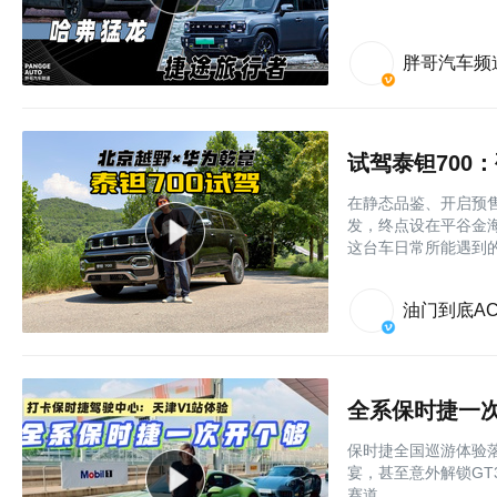
胖哥汽车频
试驾泰钽700
在静态品鉴、开启预
发，终点设在平谷金
这台车日常所能遇到
油门到底AC
全系保时捷一
保时捷全国巡游体验落
宴，甚至意外解锁GT
赛道