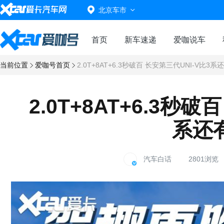
北京车市
首页
新车速递
爱咖说车
当前位置
爱咖号首页
2.0T+8AT+6.3秒破百 长安第三代UNI-V比3
2.0T+8AT+6.3秒破
系还
汽车白话
2801浏览