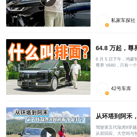
私家车探社
64.8 万起，
8 月 5 日下午，
尊界 V680，只有一
42号车库
从环塔到阿禾
驾驶第五代瑞虎8穿越
从容回应。大空间与