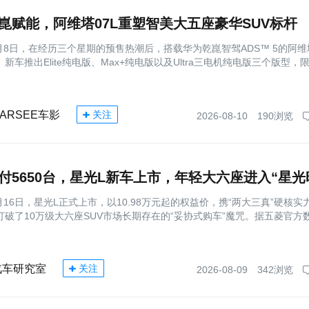
崑赋能，阿维塔07L重塑智美大五座豪华SUV标杆
8月8日，在经历三个星期的预售热潮后，搭载华为乾崑智驾ADS™ 5的阿维塔
新车推出Elite纯电版、Max+纯电版以及Ultra三电机纯电版三个版型，
ARSEE车影
关注
2026-08-10
190浏览
付5650台，星光L新车上市，年轻大六座进入“星光
7月16日，星光L正式上市，以10.98万元起的权益价，携“两大三真”硬核实
打破了10万级大六座SUV市场长期存在的“妥协式购车”魔咒。据五菱官方
汽车研究室
关注
2026-08-09
342浏览