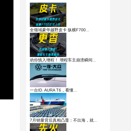
全领域豪华越野皮卡 纵横F700...
劝你慎入增程！ 增程车主崩溃瞬间...
一台ID. AURA T6，看懂...
7月销量背后真相凸显：不出海，就...