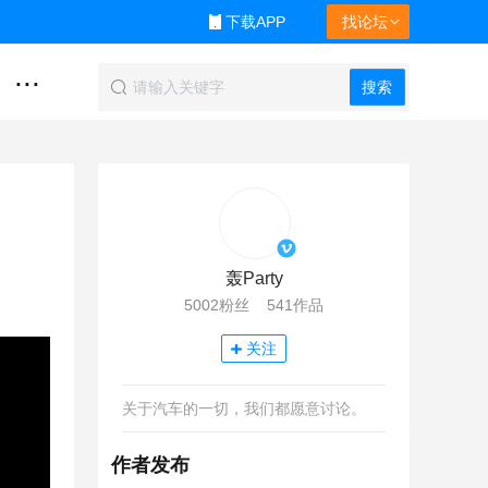
下载APP
找论坛
...
搜索
轰Party
5002粉丝 541作品
关注
关于汽车的一切，我们都愿意讨论。
作者发布