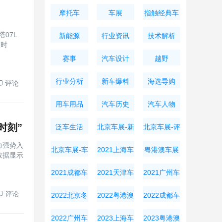
摩托车
车展
指触经典车
07L
新能源
行业资讯
技术解析
限时
赛事
汽车设计
越野
行业分析
新车爆料
海选导购
评论
用车用品
汽车历史
汽车人物
时刻”
泛车生活
北京车展-新
北京车展-评
车资讯
测导购
力强势入
北京车展-车
2021上海车
粤港澳车展
数据显示
展周边
展
2021成都车
2021天津车
2021广州车
展
展
展
评论
2022北京冬
2022粤港澳
2022成都车
奥会
大湾区车展
展
2022广州车
2023上海车
2023粤港澳