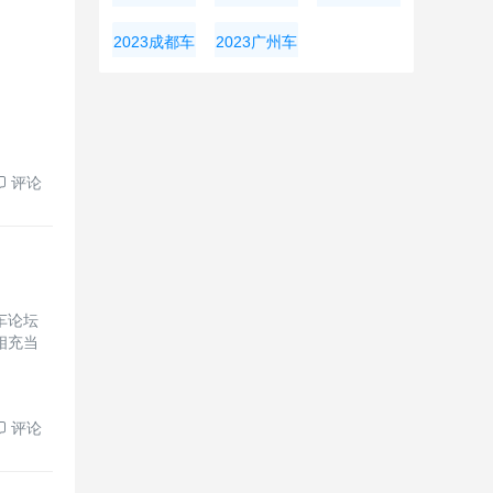
展
展
大湾区车展
2023成都车
2023广州车
展
展
评论
车论坛
相充当
评论