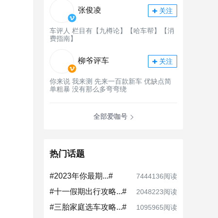
张俊凌
关注
车评人 栏目有【九樽论】【哈车帮】【消
费指南】
柳爷评车
关注
你来说 我来测 先来一百款新车 优缺点简
单粗暴 没有那么多弯弯绕
全部爱咖号
热门话题
#2023年你最期...#
7444136阅读
#十一假期出行攻略...#
2048223阅读
#三胎家庭选车攻略...#
1095965阅读