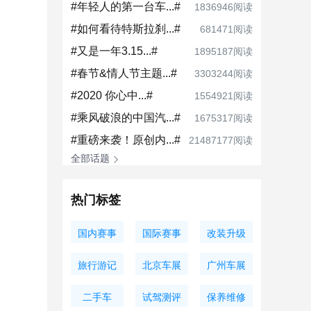
#年轻人的第一台车...#
1836946阅读
#如何看待特斯拉刹...#
681471阅读
#又是一年3.15...#
1895187阅读
#春节&情人节主题...#
3303244阅读
#2020 你心中...#
1554921阅读
#乘风破浪的中国汽...#
1675317阅读
#重磅来袭！原创内...#
21487177阅读
全部话题
热门标签
国内赛事
国际赛事
改装升级
旅行游记
北京车展
广州车展
二手车
试驾测评
保养维修