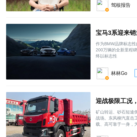
驾核报告
宝马3系迎来销
作为BMW品牌标志性
200万辆的全新里程
终以标志性
林林Go
迎战极限工况，
矿山转运、砂石短途
战场。东风柳汽直击工
载、高可靠于一身，