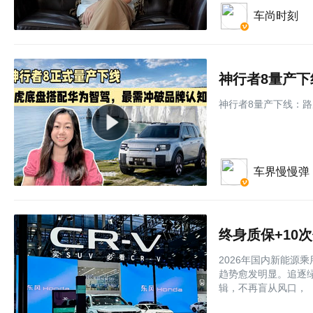
车尚时刻
神行者8量产下线：
车界慢慢弹
终身质保+10次
2026年国内新能源
趋势愈发明显。追逐
辑，不再盲从风口，