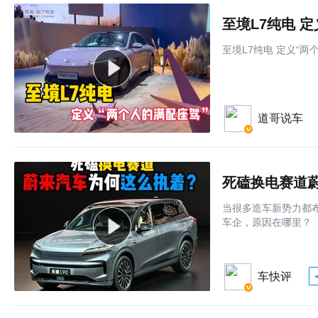
至境L7纯电 
至境L7纯电 定义“两
道哥说车
死磕换电赛道
当很多造车新势力都
车企，原因在哪里？
车快评