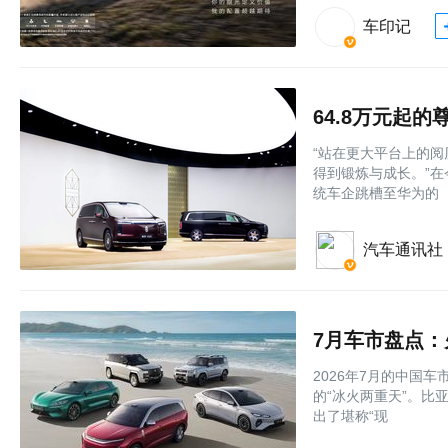
车印记
64.8万元起的
“站在更大平台上的
得到锻炼与成长。”在
统车企跳槽至华为的
汽车通讯社
7月车市盘点
2026年7月的中国
的“冰火两重天”。
出了堪称“现