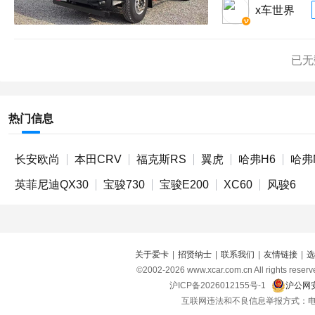
x车世界
已无
热门信息
长安欧尚
本田CRV
福克斯RS
翼虎
哈弗H6
哈弗
英菲尼迪QX30
宝骏730
宝骏E200
XC60
风骏6
关于爱卡
|
招贤纳士
|
联系我们
|
友情链接
|
选
©2002-
2026
www.xcar.com.cn All right
沪ICP备2026012155号-1
沪公网安
互联网违法和不良信息举报方式：电话：021-