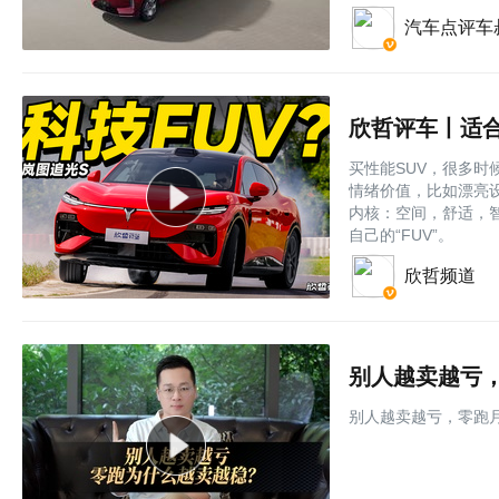
汽车点评车
欣哲评车丨适合
买性能SUV，很多
情绪价值，比如漂亮设
内核：空间，舒适，
自己的“FUV”。
欣哲频道
别人越卖越亏，
别人越卖越亏，零跑月