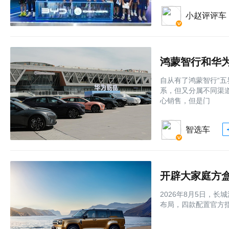
小赵评评车
鸿蒙智行和华
自从有了鸿蒙智行“五
系，但又分属不同渠
心销售，但是门
智选车
开辟大家庭方盒
2026年8月5日，
布局，四款配置官方指导