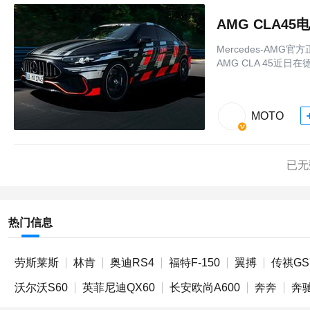
Mercedes-AM
AMG CLA 45近日在德
MOTO
已无
热门信息
劳斯莱斯
林肯
奥迪RS4
福特F-150
翼搏
传祺GS
沃尔沃S60
英菲尼迪QX60
长安欧尚A600
奔奔
奔驰