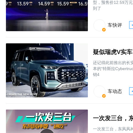
型，预售价12.59
到了
车快评
疑似瑞虎V实车
还记得此前推出的长安
本的“特斯拉Cyber
销4
车动态
一次发三台，东
一次发三台，东风风神