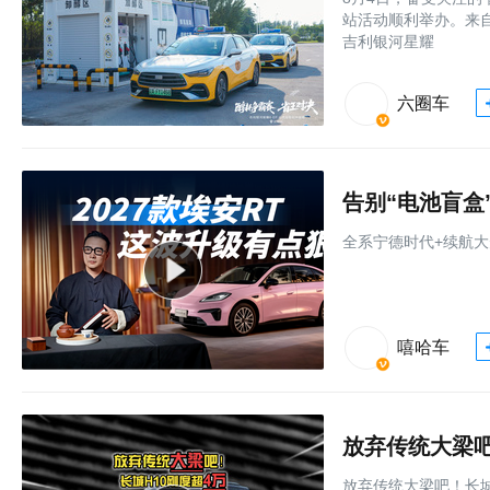
站活动顺利举办。来
吉利银河星耀
六圈车
全系宁德时代+续航大
嘻哈车
放弃传统大梁吧！长城