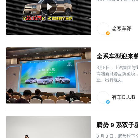
念寒车评
8月5日，上汽集团
高端新能源品牌至境，
互、出行规划
有车CLUB
腾势 9 系双子
8 月 3 日，腾势旗