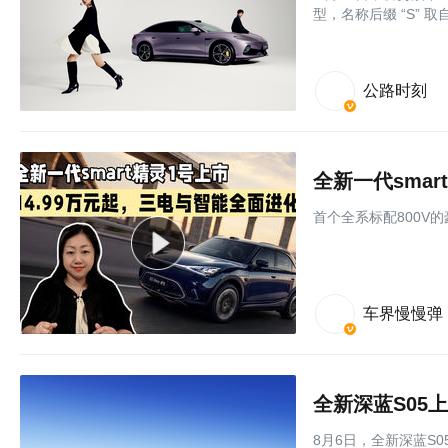
型，名称后缀 “S” 
公路时刻
⾸个全系标配800V
车界慢慢弹
全新深蓝S05上
8月6日，全新深蓝S