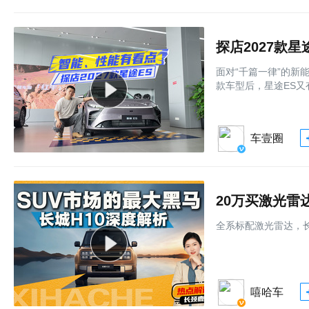
探店2027款
面对“千篇一律”的新
款车型后，星途ES又
车壹圈
20万买激光雷
全系标配激光雷达，长
嘻哈车