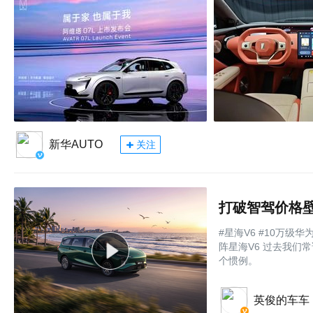
新华AUTO
关注
#星海V6 #10万级
阵星海V6 过去我们常
个惯例。
英俊的车车