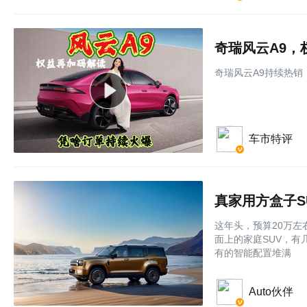
奇瑞风云A9
奇瑞风云A9持续热
车市特评
这年头，预算20万
面上的家庭SUV，有
有的智能配置堆满
Auto伙伴