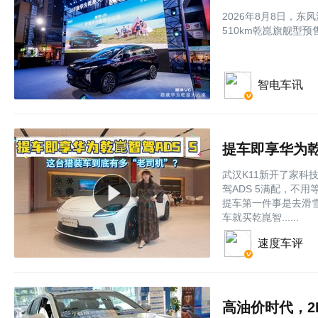
2026年8月8日，
510km乾崑旗舰型预售
智电车讯
提车即享华为乾
武汉K11新开了家科
驾ADS 5满配，不用
提车第一件事是去滑雪 
车就买乾崑智......
速度车评
高油价时代，2