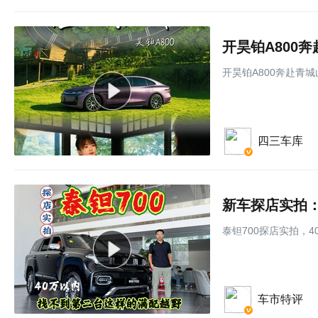
开昊铂A800
开昊铂A800奔赴青
四三车库
新车探店实拍：
泰钽700探店实拍，
车市特评