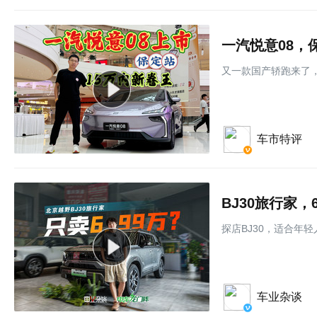
一汽悦意08，
又一款国产轿跑来了，
车市特评
BJ30旅行家
探店BJ30，适合年
车业杂谈