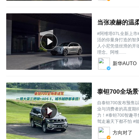
当张凌赫的温柔
#阿维塔07L全新上市
活的你量身打造的智美
人小尼凭借‌丝滑的开场
理念。阿维......
新华AUTO
自泰钽700发布预
业与消费者的高度期
力！#泰钽700智趣寻
驾走遍天下都不怕 #能...
方向对了