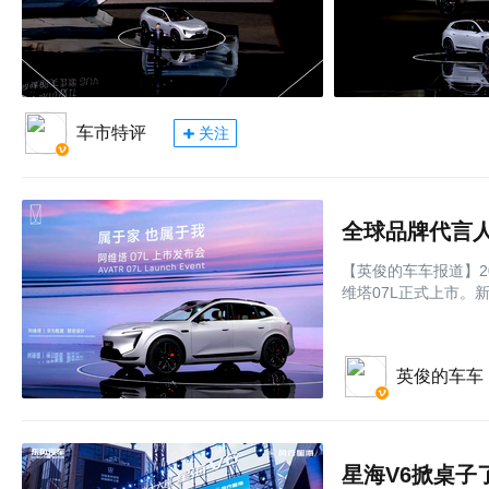
车市特评
关注
【英俊的车车报道】2
维塔07L正式上市。新车
英俊的车车
星海V6掀桌子