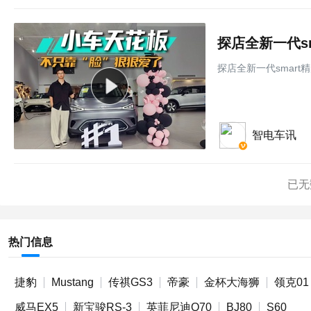
探店全新一代smar
智电车讯
已无
热门信息
捷豹
Mustang
传祺GS3
帝豪
金杯大海狮
领克01
威马EX5
新宝骏RS-3
英菲尼迪Q70
BJ80
S60