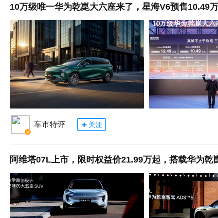
10万级唯一华为乾崑大六座来了，星海V6预售10.49
车市特评
关注
阿维塔07L上市，限时权益价21.99万起，搭载华为乾